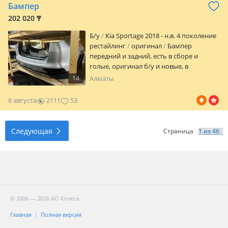
Бампер
202 020 ₸
Б/y
Kia Sportage 2018 - н.в. 4 поколение
рестайлинг
оригинал
Бампер
передний и задний, есть в сборе и
голые, оригинал б/у и новые, в
хорошем состоянии в наличии, за
14
Алматы
актуальной ценой обращайтесь по
телефону
6 августа
2111
53
Следующая
Страница
© 2006 — 2026 АО Колеса
Главная
Полная версия