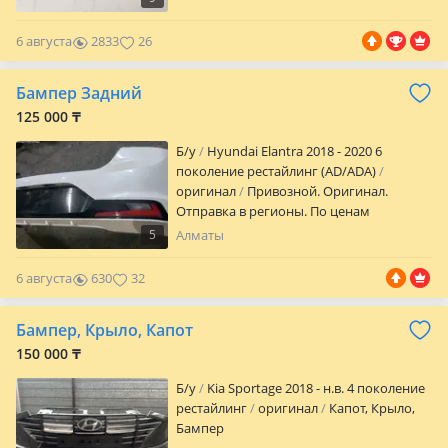
6 августа
2833
26
Бампер Задний
125 000 ₸
Б/y
Hyundai Elantra 2018 - 2020 6
поколение рестайлинг (AD/ADA)
оригинал
Привозной. Оригинал.
Отправка в регионы. По ценам
уточняйте.
5
Алматы
6 августа
630
32
Бампер, Крыло, Капот
150 000 ₸
Б/y
Kia Sportage 2018 - н.в. 4 поколение
рестайлинг
оригинал
Капот, Крыло,
Бампер