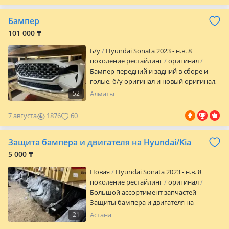
Бампер
101 000 ₸
Б/y
Hyundai Sonata 2023 - н.в. 8
поколение рестайлинг
оригинал
Бампер передний и задний в сборе и
голые, б/у оригинал и новый оригинал,
в наличии на все модели Hyundai KIA,
52
Алматы
есть все детали по кузову, за актуальной
ценой обращаться по телефону
7 августа
1876
60
Защита бампера и двигателя на Hyundai/Kia
5 000 ₸
Новая
Hyundai Sonata 2023 - н.в. 8
поколение рестайлинг
оригинал
Большой ассортимент запчастей
Защиты бампера и двигателя на
Hyundai/Kia В наличии новые
21
Астана
оригинальные/дубликат Отправка по