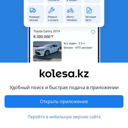
Б/y
Kia Sportage 2014 - 2016 3 поколение рестайлинг (QL/QLE)
оригинал
Алматы
7 августа
304
10
Бампер передний и задний KIA CERATO
10 000 ₸
Удобный поиск и быстрая подача в приложении
8
Открыть приложение
Новая
Kia Cerato 2008 - 2013 2 буыны
Новая, есть в наличии Бампер передний и задний KIA CERATO, цены начинаются ОТ 10 000 тг и выше в зависимости от модели и года выпуска. Так же имеются и другие запчасти в наличии для данной марки автомашины. По всем вопросам можете звонить или написать. Есть доставка по городу и отправка по регионам РК.
Алматы
Перейти в мобильную версию сайта
6 августа
2693
119