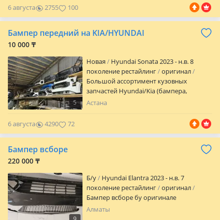
Казахстану/самовывоз в Астане. Наш
6 августа
2755
100
адрес: Кобда 2/1, Тд. Автомарт Пиши —
подберу под твою модель!
Бампер передний на KIA/HYUNDAI
10 000 ₸
Новая
Hyundai Sonata 2023 - н.в. 8
поколение рестайлинг
оригинал
Большой ассортимент кузовных
запчастей Hyundai/Kia (бампера,
крылья, капоты, решетки, накладки и
5
Астана
многое другое) В наличии новые
оригинальные/дубликат Отправка по
6 августа
4290
72
Казахстану/самовывоз в Астане. Наш
адрес: Кобда 2/1, Тд. Автомарт Пиши —
Бампер всборе
подберу под твою модель!
220 000 ₸
Б/y
Hyundai Elantra 2023 - н.в. 7
поколение рестайлинг
оригинал
Бампер всборе бу оригинале
Алматы
9