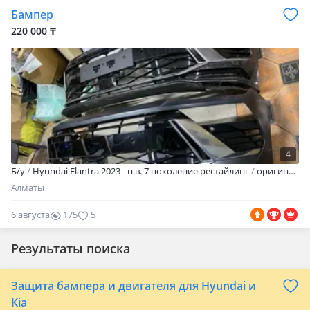
Бампер
220 000 ₸
4
Б/y
Hyundai Elantra 2023 - н.в. 7 поколение рестайлинг
оригинал
Алматы
6 августа
175
5
Результаты поиска
Защита бампера и двигателя для Hyundai и
Кia