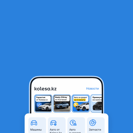
RU
Открыть приложение
1
Автозапчасти
Фильтр
Бампер kia cerato в Казахстане
Найдено 914 объявлений
VIP-предложения
Стать VIP
Бампер Передний и задний
100 000 ₸
9