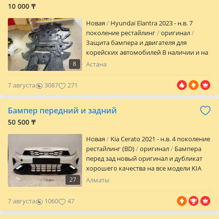
10 000 ₸
Новая
Hyundai Elantra 2023 - н.в. 7
поколение рестайлинг
оригинал
Защита бампера и двигателя для
корейских автомобилей В наличии и на
заказ Большой Ассортимент запчастей
8
Астана
Отправка РК Доставка по городу Можно
оформить в Рассрочку Адрес Кобда 2/1
7 августа
3087
271
1этаж Е12 График работы без обеда и
выходных
Бампер передний и задний
50 500 ₸
Новая
Kia Cerato 2021 - н.в. 4 поколение
рестайлинг (BD)
оригинал
Бампера
перед зад новый оригинал и дубликат
хорошего качества на все модели KIA
HYUNDAI. За актуальной ценой
27
Алматы
обращаться по телефону
7 августа
1060
47