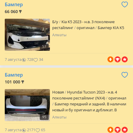
Бампер
66 060 ₸
Б/y
Kia K5 2023 - н.в. 3 поколение
рестайлинг
оригинал
Бампер KIA K5
Алматы
57
7 августа
728
34
Бампер
101 000 ₸
Новая
Hyundai Tucson 2023 - н.в. 4
поколение рестайлинг (NX4)
оригинал
Бампер передний и задний. В наличии
новый и бу оригинал и дубликат. В
наличии есть все кузовные детали. За
95
Алматы
актуальной ценой обращаться по
телефону или
7 августа
2171
65