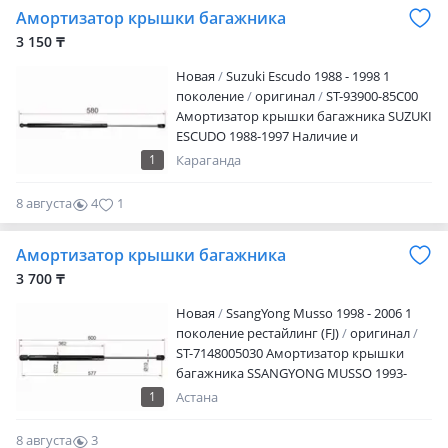
Амортизатор крышки багажника
3 150 ₸
Новая
Suzuki Escudo 1988 - 1998 1
поколение
оригинал
ST-93900-85C00
Амортизатор крышки багажника SUZUKI
ESCUDO 1988-1997 Наличие и
актуальную цену уточняйте у
1
Караганда
менеджера
8 августа
4
1
Амортизатор крышки багажника
3 700 ₸
Новая
SsangYong Musso 1998 - 2006 1
поколение рестайлинг (FJ)
оригинал
ST-7148005030 Амортизатор крышки
багажника SSANGYONG MUSSO 1993-
1998 Наличие и актуальную цену
1
Астана
уточняйте у менеджера
8 августа
3