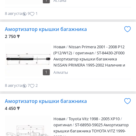
1
Астана
менеджера
8 августа
9
1
Амортизатор крышки багажника
2 750 ₸
Новая
Nissan Primera 2001 - 2008 P12
(P12/W12)
оригинал
ST-84430-2F000
Амортизатор крышки багажника
NISSAN PRIMERA 1995-2002 Наличие и
актуальную цену уточняйте у
1
Алматы
менеджера
8 августа
7
2
Амортизатор крышки багажника
4 450 ₸
Новая
Toyota Vitz 1998 - 2005 XP10
оригинал
ST-68950-59025 Амортизатор
крышки багажника TOYOTA VITZ 1999-