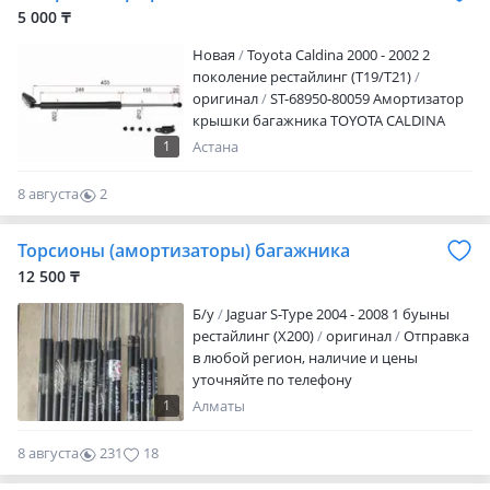
5 000 ₸
Новая
Toyota Caldina 2000 - 2002 2
поколение рестайлинг (T19/T21)
оригинал
ST-68950-80059 Амортизатор
крышки багажника TOYOTA CALDINA
1997-1999 Наличие и актуальную цену
1
Астана
уточняйте у менеджера
8 августа
2
0
Торсионы (амортизаторы) багажника
12 500 ₸
Б/y
Jaguar S-Type 2004 - 2008 1 буыны
рестайлинг (X200)
оригинал
Отправка
в любой регион, наличие и цены
уточняйте по телефону
1
Алматы
8 августа
231
18