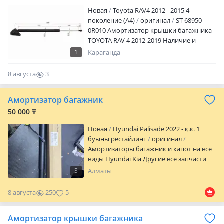
Новая
Toyota RAV4 2012 - 2015 4
поколение (A4)
оригинал
ST-68950-
0R010 Амортизатор крышки багажника
TOYOTA RAV 4 2012-2019 Наличие и
актуальную цену уточняйте у
1
Караганда
менеджера
8 августа
3
0
Амортизатор багажник
50 000 ₸
Новая
Hyundai Palisade 2022 - қ.к. 1
буыны рестайлинг
оригинал
Амортизаторы багажник и капот на все
виды Hyundai Kia Другие все запчасти
Hyundai Kia оптом и в розницу в
3
Алматы
наличии и на заказ есть! Цены
уточняйте и по вопросам пишите
8 августа
250
5
Амортизатор крышки багажника