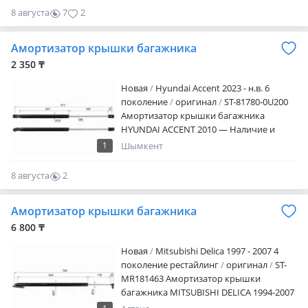
8 августа
7
2
Амортизатор крышки багажника
2 350 ₸
Новая
Hyundai Accent 2023 - н.в. 6
поколение
оригинал
ST-81780-0U200
Амортизатор крышки багажника
HYUNDAI ACCENT 2010 — Наличие и
актуальную цену уточняйте у
1
Шымкент
менеджера
8 августа
2
0
Амортизатор крышки багажника
6 800 ₸
Новая
Mitsubishi Delica 1997 - 2007 4
поколение рестайлинг
оригинал
ST-
MR181463 Амортизатор крышки
багажника MITSUBISHI DELICA 1994-2007
Наличие и актуальную цену уточняйте у