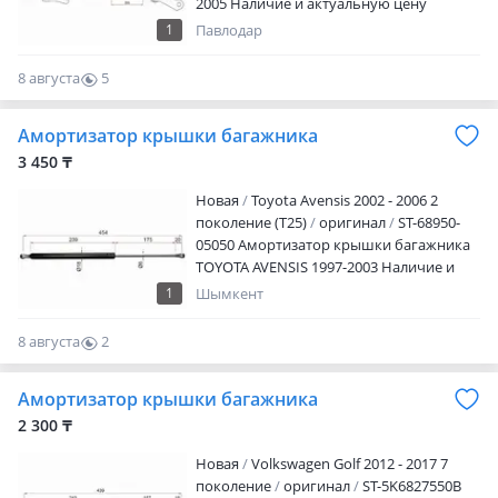
2005 Наличие и актуальную цену
уточняйте у менеджера
1
Павлодар
8 августа
5
0
Амортизатор крышки багажника
3 450 ₸
Новая
Toyota Avensis 2002 - 2006 2
поколение (T25)
оригинал
ST-68950-
05050 Амортизатор крышки багажника
TOYOTA AVENSIS 1997-2003 Наличие и
актуальную цену уточняйте у
1
Шымкент
менеджера
8 августа
2
0
Амортизатор крышки багажника
2 300 ₸
Новая
Volkswagen Golf 2012 - 2017 7
поколение
оригинал
ST-5K6827550B