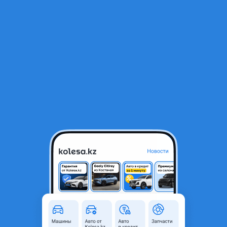
RU
Открыть приложение
1
Автозапчасти
Фильтр
Амортизатор на багажник в Казахстане
Найдено 887 объявлений
VIP-предложения
Стать VIP
Торсион электропривод багажника стоики
амортизатор Toyota Rav 4 Highlander
55 000 ₸