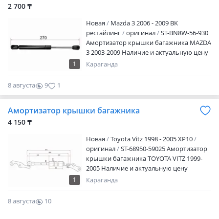
2 700 ₸
Новая
Mazda 3 2006 - 2009 BK
рестайлинг
оригинал
ST-BN8W-56-930
Амортизатор крышки багажника MAZDA
3 2003-2009 Наличие и актуальную цену
уточняйте у менеджера
1
Караганда
8 августа
9
1
Амортизатор крышки багажника
4 150 ₸
Новая
Toyota Vitz 1998 - 2005 XP10
оригинал
ST-68950-59025 Амортизатор
крышки багажника TOYOTA VITZ 1999-
2005 Наличие и актуальную цену
уточняйте у менеджера
1
Караганда
8 августа
10
0