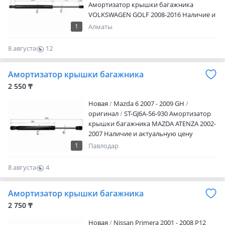
Амортизатор крышки багажника
VOLKSWAGEN GOLF 2008-2016 Наличие и
актуальную цену уточняйте у
1
Алматы
менеджера
8 августа
12
0
Амортизатор крышки багажника
2 550 ₸
Новая
Mazda 6 2007 - 2009 GH
оригинал
ST-GJ6A-56-930 Амортизатор
крышки багажника MAZDA ATENZA 2002-
2007 Наличие и актуальную цену
уточняйте у менеджера
1
Павлодар
8 августа
4
0
Амортизатор крышки багажника
2 750 ₸
Новая
Nissan Primera 2001 - 2008 P12