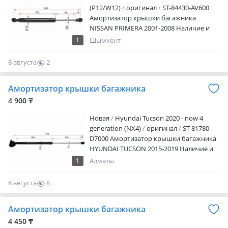
(P12/W12)
оригинал
ST-84430-AV600
Амортизатор крышки багажника
NISSAN PRIMERA 2001-2008 Наличие и
актуальную цену уточняйте у
1
Шымкент
менеджера
8 августа
2
0
Амортизатор крышки багажника
4 900 ₸
Новая
Hyundai Tucson 2020 - now 4
generation (NX4)
оригинал
ST-81780-
D7000 Амортизатор крышки багажника
HYUNDAI TUCSON 2015-2019 Наличие и
актуальную цену уточняйте у
1
Алматы
менеджера
8 августа
8
0
Амортизатор крышки багажника
4 450 ₸