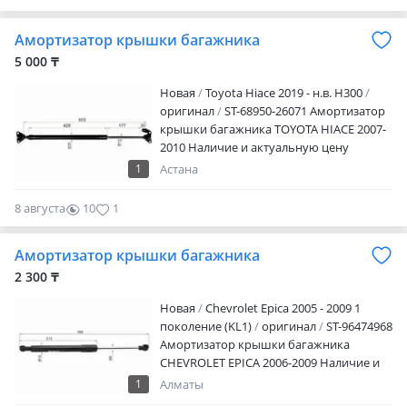
0
Амортизатор крышки багажника
5 000 ₸
Новая
Toyota Hiace 2019 - н.в. H300
оригинал
ST-68950-26071 Амортизатор
крышки багажника TOYOTA HIACE 2007-
2010 Наличие и актуальную цену
уточняйте у менеджера
1
Астана
8 августа
10
1
Амортизатор крышки багажника
2 300 ₸
Новая
Chevrolet Epica 2005 - 2009 1
поколение (KL1)
оригинал
ST-96474968
Амортизатор крышки багажника
CHEVROLET EPICA 2006-2009 Наличие и
актуальную цену уточняйте у
1
Алматы
менеджера