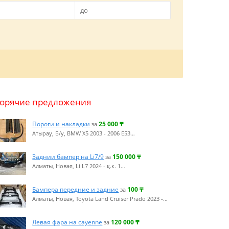
Горячие предложения
Пороги и накладки
25 000
₸
за
Атырау, Б/у, BMW X5 2003 - 2006 E53…
Заднии бампер на Li7/9
150 000
₸
за
Алматы, Новая, Li L7 2024 - қ.к. 1…
Бампера передние и задние
100
₸
за
Алматы, Новая, Toyota Land Cruiser Prado 2023 -…
Левая фара на cayenne
120 000
₸
за