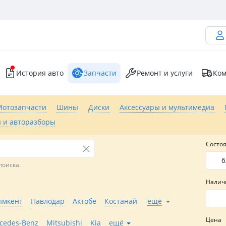
История авто
Запчасти
Ремонт и услуги
Ком
Мотозапчасти
Шины
Диски
Аксессуары и мультимедиа
 и авторазборы
Состо
б
поиска.
Налич
мкент
Павлодар
Актобе
Костанай
ещё
Цена
cedes-Benz
Mitsubishi
Kia
ещё