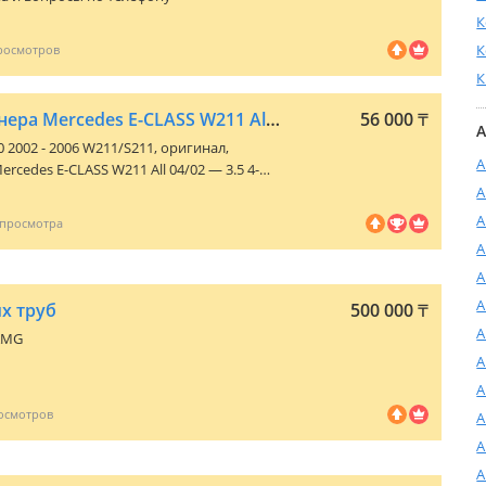
К
К
К
Радиатор кондиционера Mercedes E-CLASS W211 Аll 04 02 — 3.5 4-MATIC
56 000
₸
А
0 2002 - 2006 W211/S211
, оригинал,
А
cedes E-CLASS W211 Аll 04/02 — 3.5 4-
VA оригинал MSA 5307. Работаем с
А
 рассрочка. Есть другие запчасти.
А
о.
А
А
А
х труб
500 000
₸
А
AMG
А
А
А
А
А