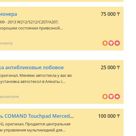
ионера
75 000
₸
009 - 2013 W212/S212/C207/A207
,
 хорошем состоянии привозной
равка по регионам Установка в городе
очняйте по телефону или
ка антибликовые лобовое
25 000
₸
 оригинал, Меняем автостекла у вас во
установка автостекол в Алматы с
я до 3 лет, Мы работаем па Алматы и
мену стекла в течение 30 минут Опыт
екло на грузовые авто
Центральная консоль COMAND Touchpad Mercedes G-Class W463A 2019-2024
100 000
₸
MG
, оригинал, Продается центральная
ом управления мультимедией для