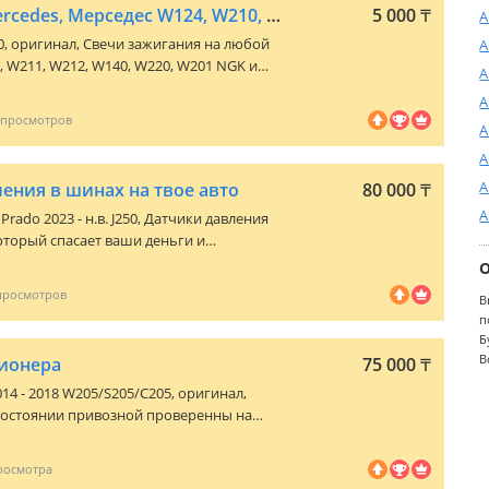
Свечи зажигания Mercedes, Мерседес W124, W210, W211, W212, W140, W220
5 000
₸
А
0
, оригинал, Свечи зажигания на любой
А
, W211, W212, W140, W220, W201 NGK и
А
ены
А
 Базар Тулпар: 4 ряд — 20 место С 10: 00
А
А
А
ения в шинах на твое авто
80 000
₸
А
Prado 2023 - н.в. J250
, Датчики давления
оторый спасает ваши деньги и
н и лишний расход топлива -Удобство —
В
 экране -Подходят на большинство
п
Б
лект 4 шт, доставка и рассрочка есть
В
ионера
75 000
₸
014 - 2018 W205/S205/C205
, оригинал,
состоянии привозной проверенны на
нам Установка в городе Алматы наличии
фону или