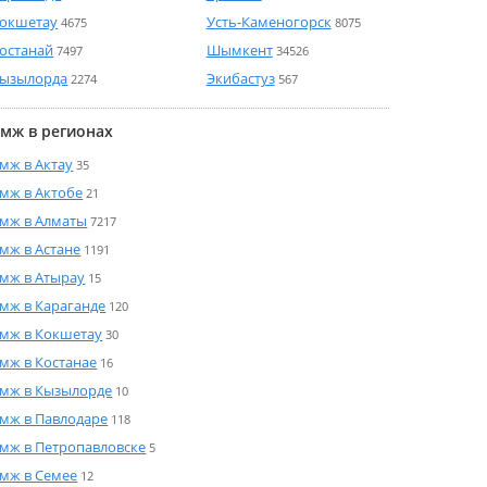
окшетау
Усть-Каменогорск
4675
8075
останай
Шымкент
7497
34526
ызылорда
Экибастуз
2274
567
мж в регионах
мж в Актау
35
мж в Актобе
21
мж в Алматы
7217
мж в Астане
1191
мж в Атырау
15
мж в Караганде
120
мж в Кокшетау
30
мж в Костанае
16
мж в Кызылорде
10
мж в Павлодаре
118
мж в Петропавловске
5
мж в Семее
12