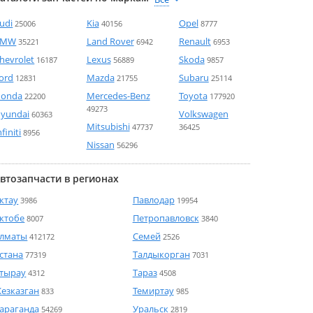
udi
Kia
Opel
25006
40156
8777
BMW
Land Rover
Renault
35221
6942
6953
hevrolet
Lexus
Skoda
16187
56889
9857
ord
Mazda
Subaru
12831
21755
25114
onda
Mercedes-Benz
Toyota
22200
177920
49273
yundai
Volkswagen
60363
Mitsubishi
47737
36425
nfiniti
8956
Nissan
56296
втозапчасти в регионах
ктау
Павлодар
3986
19954
ктобе
Петропавловск
8007
3840
лматы
Семей
412172
2526
стана
Талдыкорган
77319
7031
тырау
Тараз
4312
4508
езказган
Темиртау
833
985
араганда
Уральск
54269
2819