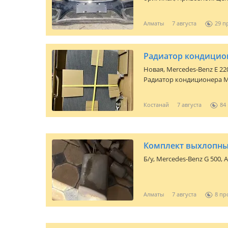
Алматы
7 августа
29
Новая,
Mercedes-Benz E 22
Радиатор кондиционера Mer
MATIC/E 200 CDI 211.004 A
организациями Red Кредит
Костанай
7 августа
84
Европейское производств
Комплект выхлопны
Б/y,
Mercedes-Benz G 500
, 
Алматы
7 августа
8