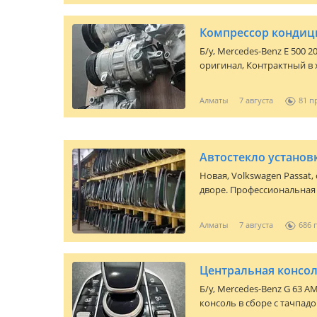
Компрессор кондиц
Б/y,
Mercedes-Benz E 500 2
оригинал, Контрактный в
проверенны на стэнде отп
Алматы наличии и цену ут
Алматы
7 августа
81
Автостекло установ
Новая,
Volkswagen Passat
,
дворе. Профессиональная 
выездом клиенту. Гаранти
пригородам, выполняем за
Алматы
7 августа
686
работа 15 лет Лобовые ст
Б/y,
Mercedes-Benz G 63 A
консоль в сборе с тачпад