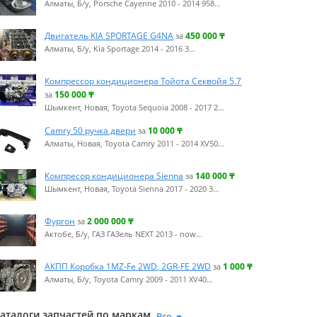
Алматы, Б/у, Porsche Cayenne 2010 - 2014 958…
Двигатель KIA SPORTAGE G4NA
450 000
₸
за
Алматы, Б/у, Kia Sportage 2014 - 2016 3…
Компрессор кондиционера Тойота Секвойя 5.7
150 000
₸
за
Шымкент, Новая, Toyota Sequoia 2008 - 2017 2…
Camry 50 ручка двери
10 000
₸
за
Алматы, Новая, Toyota Camry 2011 - 2014 XV50…
Компресор кондиционера Sienna
140 000
₸
за
Шымкент, Новая, Toyota Sienna 2017 - 2020 3…
Фургон
2 000 000
₸
за
Актобе, Б/у, ГАЗ ГАЗель NEXT 2013 - now…
АКПП Коробка 1MZ-Fe 2WD, 2GR-FE 2WD
1 000
₸
за
Алматы, Б/у, Toyota Camry 2009 - 2011 XV40…
аталоги запчастей по маркам