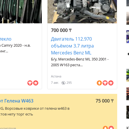
700 000
₸
текло
Двигатель 112.970
 Camry 2020 - н.в.
объёмом 3.7 литра
нг...
Mercedes Benz ML
Б/у, Mercedes-Benz ML 350 2001 -
2005 W163 реста...
Астана
7 авг.
295
т Гелена W463
75 000
₸
MG
, Ворсовые коврики от гелена w463 в
ов нету торг есть
К