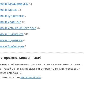
мж в Талдыкоргане
42
мж в Таразе
38
мж в Туркестане
5
мж в Уральске
12
мж в Усть-Каменогорске
26
мж в Шымкенте
349
мж в Щучинске
4
мж в Экибастузе
5
Осторожно, мошенники!
ы нашли объявление о продаже машины в отличном состоянии
о низкой цене? Вам предлагают отправить деньги переводом?
удьте осторожны.
озможно, это —
мошенничество
.