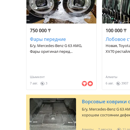
750 000
₸
100 000
₸
Фары передние
Лобовое с
Б/у, Mercedes-Benz G 63 AMG,
Новая, Toyota
Фары оригинал перед...
XV70 рестайли
Шымкент
Алматы
7 авг.
3
6 авг.
3907
Ворсовые коврики о
Б/y,
Mercedes-Benz G 63 A
хорошем состоянии дефект
Алматы
7 августа
11