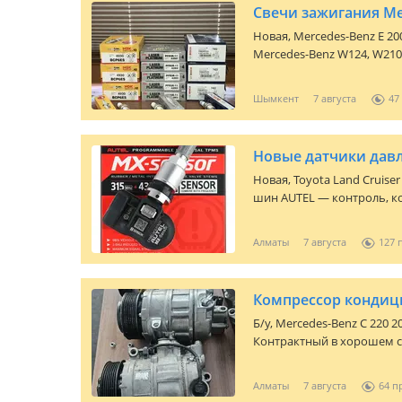
Новая,
Mercedes-Benz E 20
Mercedes-Benz W124, W210
Bosch оригинальные свечи В наличии имеется на все Мерсы ц
от 2.000 до 15.000 Адрес —
Шымкент
7 августа
47
до 18: 00
Новые датчики давл
Новая,
Toyota Land Cruiser 
шин AUTEL — контроль, к
безопасность -Точное измерение давления и температуры
-Предотвращает износ ши
Алматы
7 августа
127
вся информация прямо на
автомобилей Не жди, пока загорится ошибка — контролируй
заранее Цена за комп
Компрессор кондиц
Б/y,
Mercedes-Benz C 220 2
Контрактный в хорошем 
стэнде отправка по регио
и цену уточняйте по теле
Алматы
7 августа
64