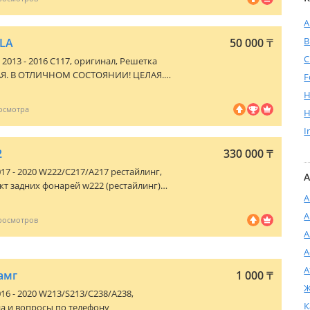
A
CLA
50 000
₸
C
2013 - 2016 C117
, оригинал, Решетка
Я. В ОТЛИЧНОМ СОСТОЯНИИ! ЦЕЛАЯ.
F
 2014 года Цена 50.000 тг.
H
H
I
2
330 000
₸
017 - 2020 W222/C217/A217 рестайлинг
,
А
т задних фонарей w222 (рестайлинг)
А
м, комплект 330.000 USA поворотники
продажа по
А
А
А
А
амг
1 000
₸
Ж
016 - 2020 W213/S213/C238/A238
,
К
а и вопросы по телефону