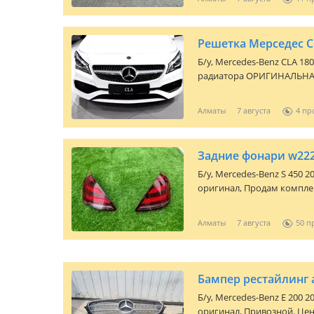
Решетка Мерседес 
Б/y,
Mercedes-Benz CLA 180 
радиатора ОРИГИНАЛЬНА
Стояла на Мерседес CLA 200
Алматы
7 августа
4
Задние фонари w22
Б/y,
Mercedes-Benz S 450 2
оригинал, Продам комплек
оригинал, один с дефекто
горят красным Торг небольшой Возможно 
Алматы
7 августа
50
отдельности
Бампер рестайлинг 
Б/y,
Mercedes-Benz E 200 2
оригинал, Привозной. Цен