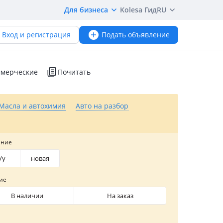
Для бизнеса
Kolesa Гид
RU
Вход и регистрация
Подать объявление
мерческие
Почитать
Масла и автохимия
Авто на разбор
яние
/y
новая
ие
В наличии
На заказ