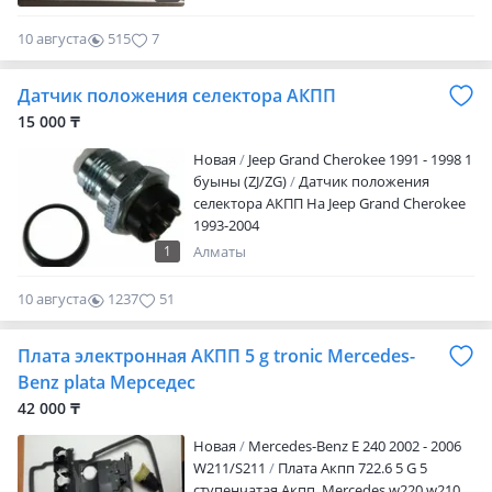
наличие уточняйте по телефону! После
рабочего времени просьба писать на
10 августа
515
7
телефон!
Датчик положения селектора АКПП
15 000 ₸
Новая
Jeep Grand Cherokee 1991 - 1998 1
буыны (ZJ/ZG)
Датчик положения
селектора АКПП На Jeep Grand Cherokee
1993-2004
1
Алматы
10 августа
1237
51
Плата электронная АКПП 5 g tronic Mercedes-
Benz plata Мерседес
42 000 ₸
Новая
Mercedes-Benz E 240 2002 - 2006
W211/S211
Плата Акпп 722.6 5 G 5
ступенчатая Акпп. Mercedes w220 w210