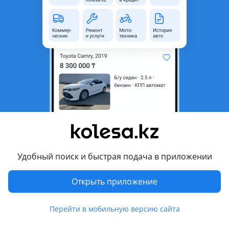
3
Новая
Mercedes-Benz S 500 2002 - 2005 W220 рестайлинг
Плата Акпп 722.6 5 G 5 ступенчатая Акпп. Mercedes w220 w210 w163 w211 w215 w208 w203 c cl clk s m ml e и. Т. Д A1402700861 A1402770095 A1402710080 2035400253 A1402700069 OEM: 1402700361 05097219AA Дубликат Тайвань. Качество, Гарантия есть и ДАЕМ* В комплекте плата, фильтр, прокладка, разъем (каншина). Адрес: Алматы, Шанырак 2 Самовывоз или отправка в любое время через такси курьера, поезда, казпочтой или авиа. Оплата производится наличными и переводам и счёт на оплату удаленка все официально! Ред есть другая цена будет У нас очень много довольных клиентов! Применение* W140, W220, W221 (только модели с двигателем V12) W210, W211 W202, W203, W208, W209 W163, W164 R170, R230 (V12) R129 C215 (V12), C216 (V12) W463 SLR McLaren Jeep: Grand Cherokee (WG, WK, WH) Chrysler: 300 (только AWD, 300C, SRT8) Dodge: Magnum (только AWD, RT, SRT8) Challenger Charger (только AWD, RT, SRT8) Nitro (только 4.0L) Durango (только V6)
Алматы
9 августа
5196
186
Двигатель Акпп Крайслер 2.7 3.5 5.7
700 000 ₸
Удобный поиск и быстрая подача в приложении
Открыть приложение
1
Б/y
Chrysler 300C 2004 - 2011 1 generation (LX/LE)
оригинал
Двигатель Акпп на Chrysler 300C Из Японии Двигатель 2.7 без навесного 650 000 Двигатель 3.5 без навесного 700 000 Двигатель 5.7 без навесного 750 000 Акпп 2.7 3.5 — 250 000 Акпп 5.7 2WD — 280 000 А так же генератор, компрессор кондиционера, насос Гур, стартер, форсунки
Алматы
Перейти в мобильную версию сайта
10 августа
489
22