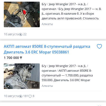
Б/y
Jeep Wrangler 2017 - н.в. JL
оригинал
Б/у, Jeep Wrangler 2017 — н. В.
JL, оригинал, В наличие б. У в сборе
двигатель акпп привозной. Стоимость
уточните
8
Алматы
10 августа
22
0
АКПП автомат 850RE 8-ступенчатый раздатка
Двигатель 3.6 ERC Mopar 05038861
1 700 000 ₸
Б/y
Jeep Wrangler 2017 - н.в. JL
оригинал
АКПП автомат 850RE 8-
ступенчатый — 1.700.000, раздатка
550.000. Двигатель 3.6 ERC Mopar
(05038861BA) Dual VVL пробег 1.000миль
41
Алматы
— 1.600км. Цена за двигатель с
навесным оборудованием — 4.500.000
10 августа
181
8
без трансмиссии. JEEP Wrangler
Unlimited, Grand Cherokee. Запчасть из