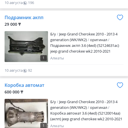
рабочего времени просьба писать на
10 августа
196
телефон!
0
Подрамник акпп
29 000 ₸
Б/y
Jeep Grand Cherokee 2010 - 2013 4
generation (WK/WK2)
оригинал
Подрамник акпп 3.6 (4wd) (52124631ac)
jeep grand cherokee wk2 2010-2021
Отправка по РК. Актуальные цены и
1
Алматы
наличие уточняйте по телефону! После
рабочего времени просьба писать на
10 августа
92
телефон!
0
Коробка автомат
600 000 ₸
Б/y
Jeep Grand Cherokee 2010 - 2013 4
generation (WK/WK2)
оригинал
Коробка автомат 3.6 (4wd) (52120014aa)
(акпп) jeep grand cherokee wk2 2010-2021
Отправка по РК. Актуальные цены и
1
Алматы