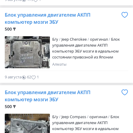
наличие товаров уточняйте
Блок управления двигателем АКПП
компьютер мозги ЭБУ
500 ₸
Б/y
Jeep Cherokee
оригинал
Блок
управления двигателем АКПП
компьютер ЭБУ мозги в идеальном
состоянии привозной из Японии
Америки Европы оригинал высокого
2
Алматы
качества есть отправка по региону и
доставка по городу Алматы цены и
9 августа
62
1
наличие товаров уточняйте
Блок управления двигателем АКПП
компьютер мозги ЭБУ
500 ₸
Б/y
Jeep Compass
оригинал
Блок
управления двигателем АКПП
компьютер ЭБУ мозги в идеальном