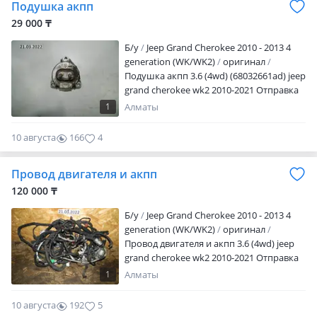
Подушка акпп
Японии и США. Стоимость,
комплектацию уточняйте
29 000 ₸
Б/y
Jeep Grand Cherokee 2010 - 2013 4
generation (WK/WK2)
оригинал
Подушка акпп 3.6 (4wd) (68032661ad) jeep
grand cherokee wk2 2010-2021 Отправка
по РК. Актуальные цены и наличие
1
Алматы
уточняйте по телефону! После рабочего
времени просьба писать на телефон!
10 августа
166
4
Провод двигателя и акпп
120 000 ₸
Б/y
Jeep Grand Cherokee 2010 - 2013 4
generation (WK/WK2)
оригинал
Провод двигателя и акпп 3.6 (4wd) jeep
grand cherokee wk2 2010-2021 Отправка
по РК. Актуальные цены и наличие
1
Алматы
уточняйте по телефону! После рабочего
времени просьба писать на телефон!
10 августа
192
5