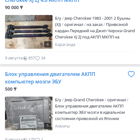
Cherokee XJ ZJ 4.0 АКПП МКПП
90 000 ₸
Б/y
Jeep Cherokee 1983 - 2001 2 буыны
(XJ)
оригинал
на заказ
Привозной
кардан Передний на Джип Чироки Grand
Cherokee XJ ZJ под АКПП МКПП на
крестовинах Сняты с 4.0л двигателя ERH
4
Караганда
Размер уточняйте, сверяйте Так же в
наличии МКПП АКПП раздатки
9 августа
857
34
двигатели Jeep Отправка в регионы
Блок управления двигателем АКПП
компьютер мозги ЭБУ
500 ₸
Б/y
Jeep Grand Cherokee
оригинал
Блок управления двигателем АКПП
компьютер ЭБУ мозги в идеальном
состоянии привозной из Японии
Америки Европы оригинал высокого
5
Алматы
качества есть отправка по региону и
доставка по городу Алматы цены и
9 августа
175
1