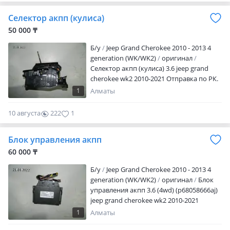
Селектор акпп (кулиса)
50 000 ₸
Б/y
Jeep Grand Cherokee 2010 - 2013 4
generation (WK/WK2)
оригинал
Селектор акпп (кулиса) 3.6 jeep grand
cherokee wk2 2010-2021 Отправка по РК.
Актуальные цены и наличие уточняйте
1
Алматы
по телефону! После рабочего времени
просьба писать на телефон!
10 августа
222
1
Блок управления акпп
60 000 ₸
Б/y
Jeep Grand Cherokee 2010 - 2013 4
generation (WK/WK2)
оригинал
Блок
управления акпп 3.6 (4wd) (p68058666aj)
jeep grand cherokee wk2 2010-2021
Отправка по РК. Актуальные цены и
1
Алматы
наличие уточняйте по телефону! После