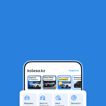
RU
Открыть приложение
1
Автозапчасти
Фильтр
Акпп jeep в Казахстане
Найдено 80 объявлений
VIP-предложения
Стать VIP
Электронная Плата Акпп 5g tronic 722
Mercedes
42 000 ₸