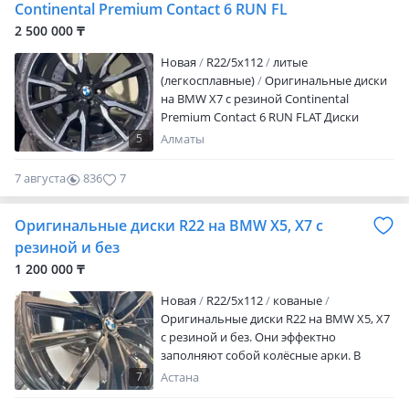
Continental Premium Contact 6 RUN FL
2 500 000 ₸
Новая
R22/5x112
литые
(легкосплавные)
Оригинальные диски
на BMW X7 с резиной Continental
Premium Contact 6 RUN FLAT Диски
новые. Комплект 4 шт. Цена с резиной 3
5
Алматы
500 000 тг. Любая форма оплаты:
наличный и безналичный расчёт в
7 августа
836
7
тенге. Рассрочка. Документы:
накладная, фиск. Чек. Доставка по
Оригинальные диски R22 на BMW X5, X7 с
Алматы бесплатно! Отправка по РК и
СНГ! А так же в наличии имеются шины
резиной и без
лето, зима разно размерные спорт
1 200 000 ₸
пакет. Датчики…
Новая
R22/5x112
кованые
Оригинальные диски R22 на BMW X5, X7
с резиной и без. Они эффектно
заполняют собой колёсные арки. В
случае впервые применяются
7
Астана
исключительно прочные легко