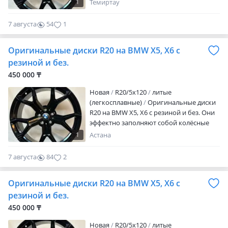
случае впервые применяются
1
Темиртау
исключительно прочные легко
сплавные диски. Использование магния
7 августа
54
1
обеспечило уменьшение массы дисков
при одновременном повышении их
Оригинальные диски R20 на BMW X5, X6 с
жёсткости в результате чего
уменьшается Значение не
резиной и без.
подрессоренных масс, что, в свою
450 000 ₸
очередь, улучшает управляемость
автомобиля, а так…
Новая
R20/5x120
литые
(легкосплавные)
Оригинальные диски
R20 на BMW X5, X6 с резиной и без. Они
эффектно заполняют собой колёсные
арки. В случае впервые применяются
1
Астана
исключительно прочные легко
сплавные диски. Использование магния
7 августа
84
2
обеспечило уменьшение массы дисков
при одновременном повышении их
Оригинальные диски R20 на BMW X5, X6 с
жёсткости в результате чего
уменьшается Значение не
резиной и без.
подрессоренных масс, что, в свою
450 000 ₸
очередь, улучшает управляемо…
Новая
R20/5x120
литые