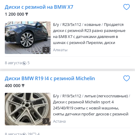
Диски с резиной на BMW X7
1 200 000 ₸
Б/у
R23/5x112
кованые
Продается
диски с резиной R23 разно размерные
на БМВ Х7 с датчиками давления в
шинах с резиной Пирелли, диски
датчики в отличном состоянии,
2
Алматы
состояние резины средние! Цена за
комплект
8 августа
5
0
Диски BMW R19 I4 с резиной Michelin
400 000 ₸
Б/у
R19/5x112
литые (легкосплавные)
Диски с резиной Michelin sport 4
245/40/R19 сняты с новой машины,
сняты датчики пробег дисков с резиной
360км Продажа по отдельности диски
3
Астана
150тыс резина 250тыс
8 августа
28
4