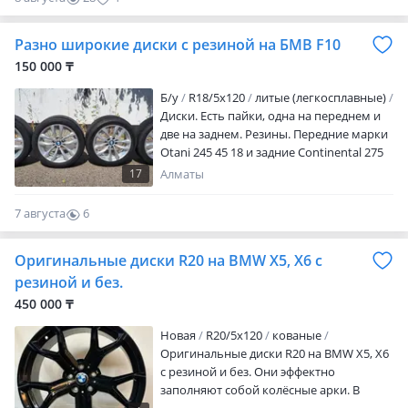
Разно широкие диски с резиной на БМВ F10
150 000 ₸
Б/у
R18/5x120
литые (легкосплавные)
Диски. Есть пайки, одна на переднем и
две на заднем. Резины. Передние марки
Otani 245 45 18 и задние Continental 275
40 18 Могу продать по отдельности,
17
Алматы
возможно кому на запаску
7 августа
6
0
Оригинальные диски R20 на BMW X5, X6 с
резиной и без.
450 000 ₸
Новая
R20/5x120
кованые
Оригинальные диски R20 на BMW X5, X6
с резиной и без. Они эффектно
заполняют собой колёсные арки. В