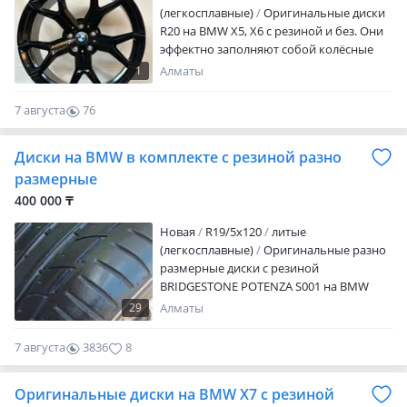
(легкосплавные)
Оригинальные диски
R20 на BMW X5, X6 с резиной и без. Они
эффектно заполняют собой колёсные
арки. В случае впервые применяются
1
Алматы
исключительно прочные легко
сплавные диски. Использование магния
7 августа
76
обеспечило уменьшение массы дисков
0
при одновременном повышении их
Диски на BMW в комплекте с резиной разно
жёсткости в результате чего
уменьшается Значение не
размерные
подрессоренных масс, что, в свою
400 000 ₸
очередь, улучшает управляемо…
Новая
R19/5x120
литые
(легкосплавные)
Оригинальные разно
размерные диски с резиной
BRIDGESTONE POTENZA S001 на BMW
Можно отдельно: Комплект дисков 400
29
Алматы
тысяч тенге Комплект шин 200 тысяч
тенге 245 45 19 275 40 19 Есть бесплатная
7 августа
3836
8
доставка по городу так же могу
отправить по РК
Оригинальные диски на BMW X7 с резиной