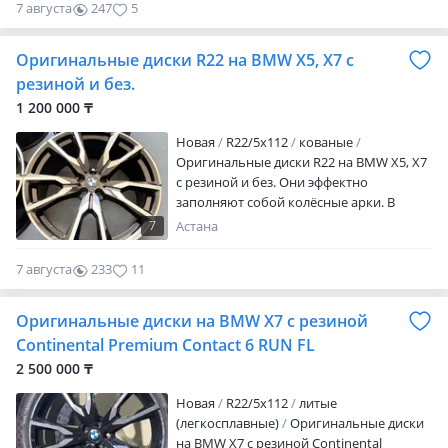
сплавные диски. Использование магния
7 августа
247
5
обеспечило уменьшение массы дисков
при одновременном повышении их
Оригинальные диски R22 на BMW X5, X7 с
жёсткости в результате чего
уменьшается Значение не
резиной и без.
подрессоренных масс, что, в свою
1 200 000 ₸
очередь, улучшает управляемость
автомобиля, а так…
Новая
R22/5x112
кованые
Оригинальные диски R22 на BMW X5, X7
с резиной и без. Они эффектно
заполняют собой колёсные арки. В
случае впервые применяются
7
Астана
исключительно прочные легко
сплавные диски. Использование магния
7 августа
233
11
обеспечило уменьшение массы дисков
при одновременном повышении их
Оригинальные диски на BMW X7 с резиной
жёсткости в результате чего
уменьшается Значение не
Continental Premium Contact 6 RUN FL
подрессоренных масс, что, в свою
2 500 000 ₸
очередь, улучшает управляемость
автомобиля, а так…
Новая
R22/5x112
литые
(легкосплавные)
Оригинальные диски
на BMW X7 с резиной Continental