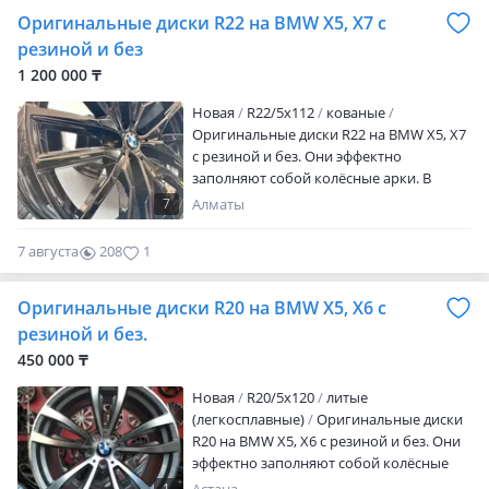
при одновременном повышении их
Оригинальные диски R22 на BMW X5, X7 с
жёсткости в результате чего
уменьшается Значение не
резиной и без
подрессоренных масс, что, в свою
1 200 000 ₸
очередь, улучшает управляемость
автомобиля, а так…
Новая
R22/5x112
кованые
Оригинальные диски R22 на BMW X5, X7
с резиной и без. Они эффектно
заполняют собой колёсные арки. В
случае впервые применяются
7
Алматы
исключительно прочные легко
сплавные диски. Использование магния
7 августа
208
1
обеспечило уменьшение массы дисков
при одновременном повышении их
Оригинальные диски R20 на BMW X5, X6 с
жёсткости в результате чего
уменьшается Значение не
резиной и без.
подрессоренных масс, что, в свою
450 000 ₸
очередь, улучшает управляемость
автомобиля, а так…
Новая
R20/5x120
литые
(легкосплавные)
Оригинальные диски
R20 на BMW X5, X6 с резиной и без. Они
эффектно заполняют собой колёсные
арки. В случае впервые применяются
1