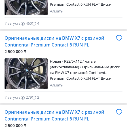
Premium Contact 6 RUN FLAT Диски
новые. Комплект 4 шт. Цена с резиной 3
5
Алматы
500 000 тг. Любая форма оплаты:
наличный и безналичный расчёт в
7 августа
460
4
тенге. Рассрочка. Документы:
накладная, фиск. Чек. Доставка по
Оригинальные диски на BMW X7 с резиной
Алматы бесплатно! Отправка по РК и
СНГ! А так же в наличии имеются шины
Continental Premium Contact 6 RUN FL
лето, зима разно размерные спорт
2 500 000 ₸
пакет. Датчики…
Новая
R22/5x112
литые
(легкосплавные)
Оригинальные диски
на BMW X7 с резиной Continental
Premium Contact 6 RUN FLAT Диски
новые. Комплект 4 шт. Цена с резиной 3
5
Алматы
500 000 тг. Любая форма оплаты:
наличный и безналичный расчёт в
7 августа
279
2
тенге. Рассрочка. Документы:
накладная, фиск. Чек. Доставка по
Оригинальные диски на BMW X7 с резиной
Алматы бесплатно! Отправка по РК и
СНГ! А так же в наличии имеются шины
Continental Premium Contact 6 RUN FL
лето, зима разно размерные спорт
2 500 000 ₸