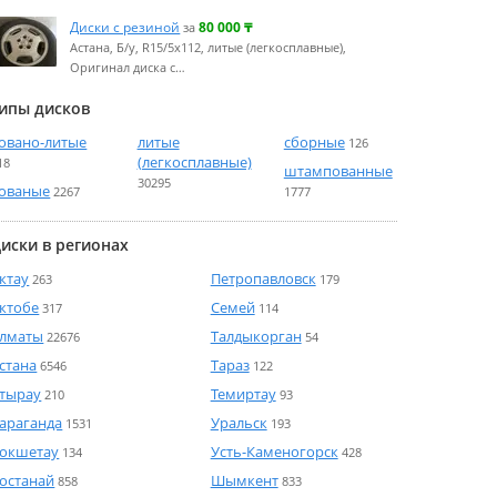
Диски с резиной
80 000
₸
за
Астана, Б/у, R15/5x112, литые (легкосплавные),
Оригинал диска с…
ипы дисков
овано-литые
литые
сборные
126
(легкосплавные)
18
штампованные
30295
ованые
2267
1777
иски в регионах
ктау
Петропавловск
263
179
ктобе
Семей
317
114
лматы
Талдыкорган
22676
54
стана
Тараз
6546
122
тырау
Темиртау
210
93
араганда
Уральск
1531
193
окшетау
Усть-Каменогорск
134
428
останай
Шымкент
858
833