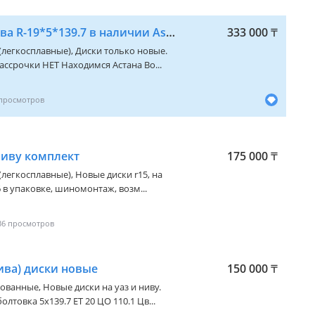
Диски Лезвии на Нива R-19*5*139.7 в наличии Astana
333 000
₸
 (легкосплавные), Диски только новые.
ссрочки НЕТ Находимся Астана Во...
ниву комплект
175 000
₸
 (легкосплавные), Новые диски r15, на
6 в упаковке, шиномонтаж, возм...
36
нива) диски новые
150 000
₸
ованные, Новые диски на уаз и ниву.
лтовка 5х139.7 ЕТ 20 ЦО 110.1 Цв...