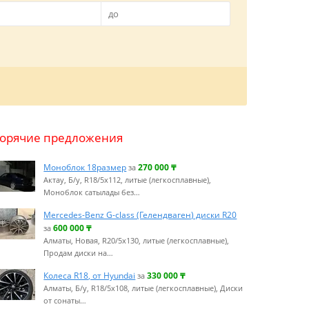
Горячие предложения
Моноблок 18размер
270 000
₸
за
Актау, Б/у, R18/5x112, литые (легкосплавные),
Моноблок сатылады без…
Mercedes-Benz G-class (Гелендваген) диски R20
600 000
₸
за
Алматы, Новая, R20/5x130, литые (легкосплавные),
Продам диски на…
Колеса R18, от Hyundai
330 000
₸
за
Алматы, Б/у, R18/5x108, литые (легкосплавные), Диски
от сонаты…