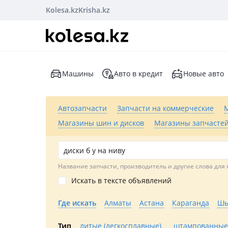
Kolesa.kz
Krisha.kz
Машины
Авто в кредит
Новые авто
Автозапчасти
Запчасти на коммерческие
Магазины шин и дисков
Магазины запчастей
Название запчасти, производитель и другие слова для 
Искать в тексте объявлений
Где искать
Алматы
Астана
Караганда
Шы
Тип
литые (легкосплавные)
штампованные