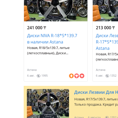
241 000
₸
213 000
₸
Диски NIVA R-18*5*139.7
Диски Лез
в наличии Astana
R-17*5*13
Новая, R18/5x139.7, литые
Astana
(легкосплавные), Диски...
Новая, R17/5x
(легкосплавны
Астана
Астана
6 авг.
1995
6 авг.
1352
Новая, R17/5x139.7, литые
Только продажа. Кредит ра
Астана
6 августа
1352