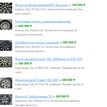
Диски на Nissan Qashqai R17 без шин
150 000
₸
за
Алматы, Б/у, R17/5x114.3, литые (легкосплавные), Без
шин только…
Титановые диски с зимними резинами
400 000
₸
за
Астана, Б/у, R20/5x130, литые (легкосплавные), В
хорошем состоянии!…
223 Мерседес диски с резиной
900 000
₸
за
Алматы, Б/у, R20/5x112, литые (легкосплавные),
Оригинальные диски с…
Диски на Land Cruiser 100, 200/Lexus Lx 470, 570
300 000
₸
за
Караганда, Б/у, R18/5x150, кованые, Продам диски на
Land…
Диски на Land Cruiser 100, 200
300 000
₸
за
Караганда, Б/у, R17/5x150, кованые, Продаю диски от
Land…
Диски от Тойота камри 70
300 000
₸
за
Шымкент, Б/у, R18/5x114.3, литые (легкосплавные),
Продам диски от…