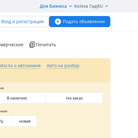
Для бизнеса
Kolesa Гид
RU
Вход и регистрация
Подать объявление
мерческие
Почитать
Масла и автохимия
Авто на разбор
ие
В наличии
На заказ
яние
/y
новая