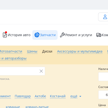
История авто
Запчасти
Ремонт и услуги
Ком
Мотозапчасти
Шины
Диски
Аксессуары и мультимедиа
 и авторазборы
Налич
поиска.
Состо
б
мкент
Павлодар
Актобе
Костанай
ещё
Цена
кованые
ковано-литые