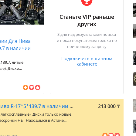
Станьте VIP раньше
других
3 дня над результатами поиска
вии Для Нива
и показ покупателям только по
поисковому запросу
9.7 в наличии
Подключить в личном
139.7, литые
кабинете
е), Диски...
Диски Лезвии Для Нива R-17*5*139.7 в наличии Astana
213 000
₸
 (легкосплавные), Диски только новые.
ссрочки НЕТ Находимся в Астане...