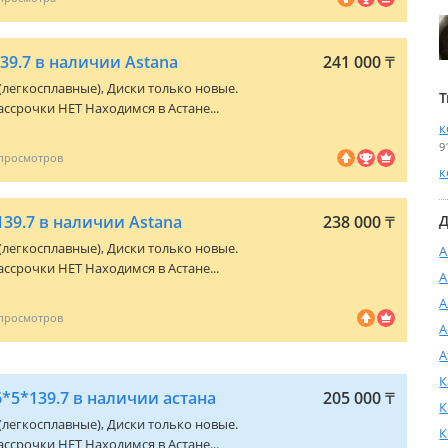
39.7 в наличии Astana
241 000
₸
 (легкосплавные), Диски только новые.
Т
ссрочки НЕТ Находимся в Астане...
к
9
к
39.7 в наличии Astana
238 000
₸
Д
 (легкосплавные), Диски только новые.
А
ссрочки НЕТ Находимся в Астане...
А
А
А
А
К
*5*139.7 в наличии астана
205 000
₸
К
 (легкосплавные), Диски только новые.
К
ссрочки НЕТ Находимся в Астане...