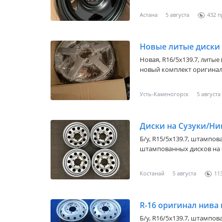
Астана
5 августа
432
Новая, R16/5x139.7, литы
новый комплект оригиналь
Усть-Каменогорск
5 августа
Диски на Сузуки/Ни
Б/у, R15/5x139.7, штампо
штампованных дисков на 
Нива и...
Костанай
5 августа
11
R-16 оригинал нива 
Б/у, R16/5x139.7, штампо