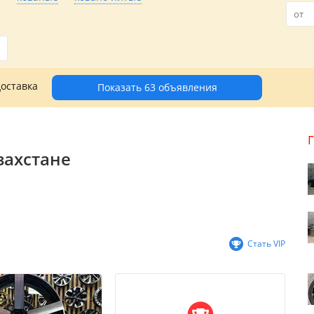
доставка
Показать 63 объявления
захстане
Стать VIP