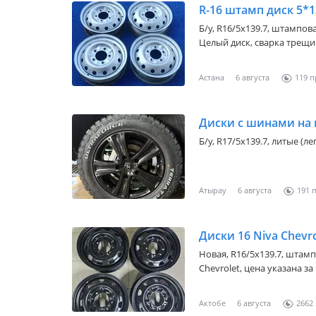
R-16 штамп диск 5*1
Б/у, R16/5x139.7, штампо
Целый диск, сварка трещина
Астана
6 августа
119
Диски с шинами на 
Б/у, R17/5x139.7, литые (л
Атырау
6 августа
191
Диски 16 Niva Chevro
Новая, R16/5x139.7, штамп
Chevrolet, цена указана з
Актобе
6 августа
2662