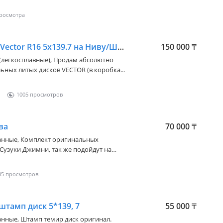
Новые литые диски Vector R16 5x139.7 на Ниву/Шевроле Ниву
150 000
₸
е (легкосплавные), Продам абсолютно
ных литых дисков VECTOR (в коробка...
1005
ва
70 000
₸
ванные, Комплект оригинальных
Сузуки Джимни, так же подойдут на
35
штамп диск 5*139, 7
55 000
₸
ванные, Штамп темир диск оригинал.