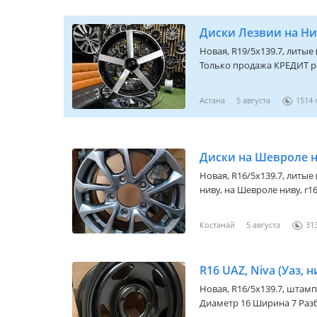
Новая, R19/5x139.7, литые
Только продажа КРЕДИТ ра
Астана
5 августа
1514
Диски на Шевроле 
Новая, R16/5x139.7, литые
ниву, на Шевроле ниву, r1
Костанай
5 августа
31
R16 UAZ, Niva (Уаз, 
Новая, R16/5x139.7, штамп
Диаметр 16 Ширина 7 Разбо