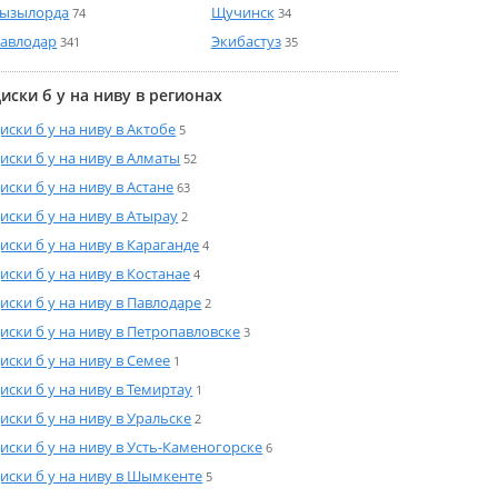
ызылорда
Щучинск
74
34
авлодар
Экибастуз
341
35
иски б у на ниву в регионах
иски б у на ниву в Актобе
5
иски б у на ниву в Алматы
52
иски б у на ниву в Астане
63
иски б у на ниву в Атырау
2
иски б у на ниву в Караганде
4
иски б у на ниву в Костанае
4
иски б у на ниву в Павлодаре
2
иски б у на ниву в Петропавловске
3
иски б у на ниву в Семее
1
иски б у на ниву в Темиртау
1
иски б у на ниву в Уральске
2
иски б у на ниву в Усть-Каменогорске
6
иски б у на ниву в Шымкенте
5