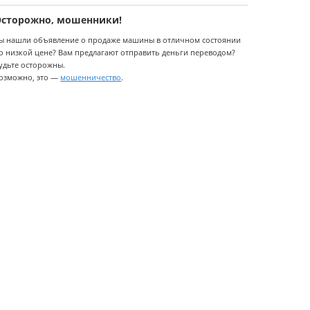
Осторожно, мошенники!
ы нашли объявление о продаже машины в отличном состоянии
о низкой цене? Вам предлагают отправить деньги переводом?
удьте осторожны.
озможно, это —
мошенничество
.