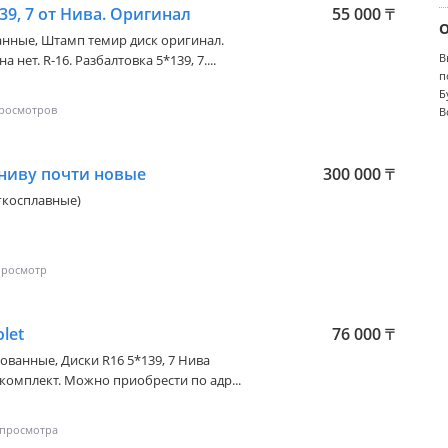
39, 7 от Нива. Оригинал
55 000
₸
ванные, Штамп темир диск оригинал.
В
 нет. R-16. Разбалтовка 5*139, 7....
п
Б
В
ниву почти новые
300 000
₸
егкосплавные)
let
76 000
₸
ованные, Диски R16 5*139, 7 Нива
а комплект. Можно приобрести по адр...