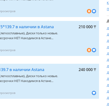
К
П
Д
5*139.7 в наличии в Astana
210 000
₸
Д
 (легкосплавные), Диски только новые.
Д
ссрочки НЕТ Находимся в Астане...
Д
Д
Д
Д
Д
39.7 в наличии Astana
240 000
₸
Д
 (легкосплавные), Диски только новые.
Д
ссрочки НЕТ Находимся в Астане...
Д
Д
Д
Д