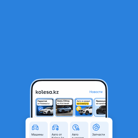
RU
Открыть приложение
1
Авто на разбор
Фильтр
Продажа автомобилей на запчасти в
Казахстане
Найдено 32 объявления
VIP-предложения
Стать VIP
Geely Coolray
100 000 ₸