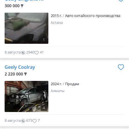
(компьютер). * Блок предохранителей. *
300 000 ₸
Блоки управления (по запросу). *
2015 г.
Авто китайского производства
Передние сиденья…
Астана
1
8 августа
2940
41
Geely Coolray
2 220 000 ₸
2024 г.
Продам
Алматы
4
8 августа
673
7