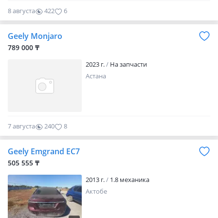
8 августа
422
6
Geely Monjaro
789 000 ₸
2023 г.
На запчасти
Астана
7 августа
240
8
Geely Emgrand EC7
505 555 ₸
2013 г.
1.8 механика
Актобе