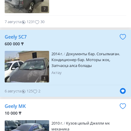
7
7 августа
1231
30
Geely SC7
600 000 ₸
2014 г.
Документы бар. Соғылмаған.
Кондиционер бар. Моторы жоқ.
Запчасқа алса болады
Актау
1
6 августа
125
2
Geely MK
10 000 ₸
2010 г.
Кузов целый Джелли мк
механика