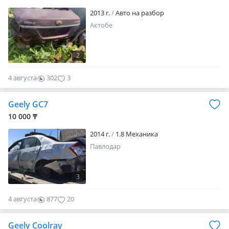
2013 г.
Авто на разбор
Актобе
2
4 августа
302
3
Geely GC7
10 000 ₸
2014 г.
1.8 Механика
Павлодар
3
4 августа
877
20
Geely Coolray