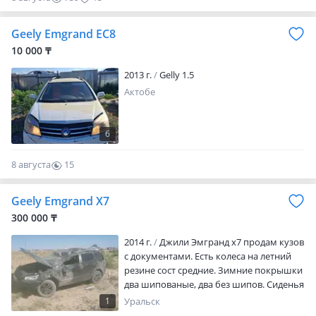
Geely Emgrand EC8
10 000 ₸
2013 г.
Gelly 1.5
Актобе
6
8 августа
15
0
Geely Emgrand X7
300 000 ₸
2014 г.
Джили Эмгранд х7 продам кузов
с документами. Есть колеса на летний
резине сост средние. Зимние покрышки
два шипованые, два без шипов. Сиденья
в хорошем состоянии только комплект
1
Уральск