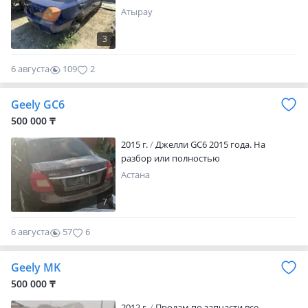
Атырау
3
6 августа
109
2
Geely GC6
500 000 ₸
2015 г.
Джелли GC6 2015 года. На
разбор или полностью
Астана
7
6 августа
57
6
Geely MK
500 000 ₸
2012 г.
Продам по запчасти все