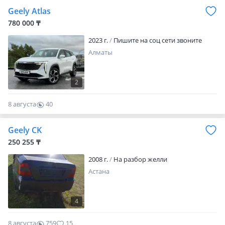
Geely Atlas
780 000 ₸
2023 г.
Пишите на соц сети звоните
Алматы
2
8 августа
40
0
Geely CK
250 255 ₸
2008 г.
На разбор желли
Астана
4
8 августа
759
15