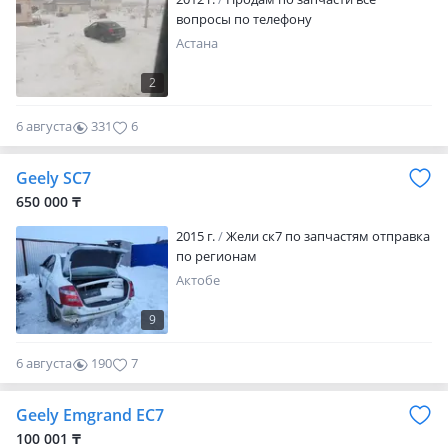
вопросы по телефону
Астана
2
6 августа
331
6
Geely SC7
650 000 ₸
2015 г.
Жели ск7 по запчастям отправка
по регионам
Актобе
9
6 августа
190
7
Geely Emgrand EC7
100 001 ₸