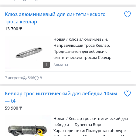
трос Защитный рукав с двух сторон
троса Высокая износостойкость
Клюз алюминиевый для синтетического
Материал самого высокого качества Не
подвержен разложению Данный
троса кевлар
синтетический трос отлично совместим
13 700 ₸
с лебедкам…
Новая
Клюз алюминиевый.
Направляющая троса Кевлар.
Предназначен для лебедки с
синтетическим тросом Кевлар.
Обеспечивает отличное скольжение
1
Алматы
синтетического троса. От 8000 lbs до
17000 lbs. От 3628 кг до 7711 кг. Клюз
7 августа
566
8
можно купить в магазине в городе
Алматы. Поможем отправить в регионы
Кевлар трос интетический для лебедки 10мм
Казахстана, Кыргызстан или в Россию
— t4
59 900 ₸
Новая
Кевлар трос синтетический для
лебедки — Dyneema Rope
Характеристики: Полиуретан uhmwpe —