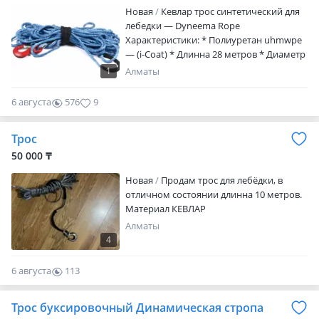
Новая
Кевлар трос синтетический для
лебедки — Dyneema Rope
Характеристики: * Полиуретан uhmwpe
— (i-Coat) * Длинна 28 метров * Диаметр
12 мм * Усилие на разрыв 29040 lbs,
1
Алматы
13172 кг * Трос полностью готов к
использованию * Крюк и петля уже
6 августа
576
9
вплетены в данный трос * Защитный
рукав с двух сторон троса * Высокая
Трос
износостойкость * Материал самого
высокого качества * Не подвержен
50 000 ₸
разложению Данный синтетический
Новая
Продам трос для лебёдки, в
трос…
отличном состоянии длинна 10 метров.
Материал КЕВЛАР
Алматы
4
6 августа
113
0
Трос буксировочный Динамическая стропа