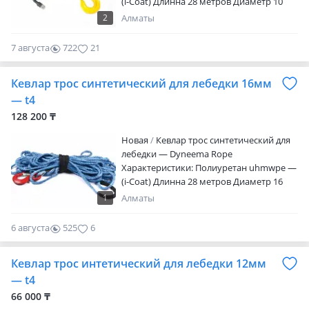
(i-Coat) Длинна 28 метров Диаметр 10
мм Усилие на разрыв 20240 lbs/9180 кг
2
Алматы
Трос полностью готов к использованию
Крюк и петля уже вплетены в данный
7 августа
722
21
трос Защитный рукав с двух сторон
троса Высокая износостойкость
Кевлар трос синтетический для лебедки 16мм
Материал самого высокого качества Не
подвержен разложению Данный
— t4
синтетический трос отлично совместим
128 200 ₸
с лебедк…
Новая
Кевлар трос синтетический для
лебедки — Dyneema Rope
Характеристики: Полиуретан uhmwpe —
(i-Coat) Длинна 28 метров Диаметр 16
мм Усилие на разрыв 53351 lbs/24200 кг
1
Алматы
Трос полностью готов к использованию
Крюк и петля уже вплетены в данный
6 августа
525
6
трос Защитный рукав с двух сторон
троса Высокая износостойкость
Кевлар трос интетический для лебедки 12мм
Материал самого высокого качества Не
подвержен разложению…
— t4
66 000 ₸