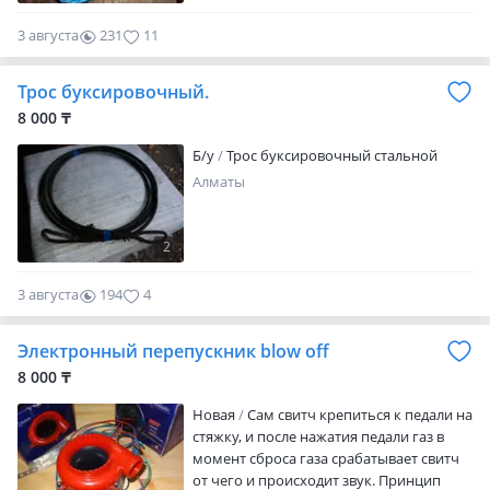
3 августа
231
11
Трос буксировочный.
8 000 ₸
Б/у
Трос буксировочный стальной
Алматы
2
3 августа
194
4
Электронный перепускник blow off
8 000 ₸
Новая
Сам свитч крепиться к педали на
стяжку, и после нажатия педали газ в
момент сброса газа срабатывает свитч
от чего и происходит звук. Принцип