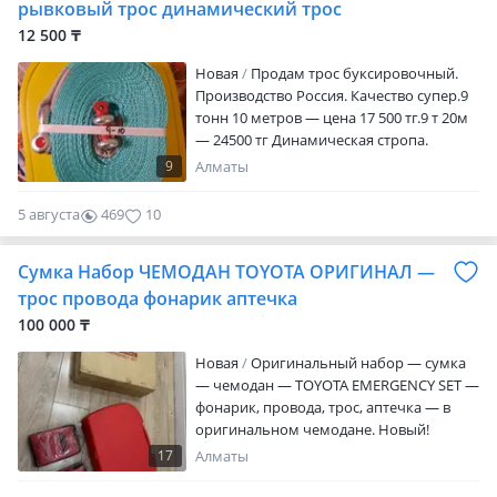
рывковый трос динамический трос
12 500 ₸
Новая
Продам трос буксировочный.
Производство Россия. Качество супер.9
тонн 10 метров — цена 17 500 тг.9 т 20м
— 24500 тг Динамическая стропа.
Производство Россия. Разрывная
9
Алматы
нагрузка: 9 т. Длина 5м. Петли стропы
имеют дополнительную защиту из
5 августа
469
10
усиленной протекторной ткани,
продлевающей срок ее службы. Не
Сумка Набор ЧЕМОДАН TOYOTA ОРИГИНАЛ —
требует времени после рывка для
возвращения к исходному размеру,
трос провода фонарик аптечка
можно применять многократно без
100 000 ₸
перерывов…
Новая
Оригинальный набор — сумка
— чемодан — TOYOTA EMERGENCY SET —
фонарик, провода, трос, аптечка — в
оригинальном чемодане. Новый!
17
Алматы