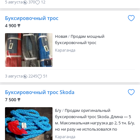
5 августа
370
12
Буксировочный трос
4 900 ₸
Новая
Продам мощный
буксировочный трос
Караганда
1
3 августа
2245
51
Буксировочный трос Skoda
7 500 ₸
Б/у
Продам оригинальный
буксировочный трос Skoda. Длина — 5
м. Максимальная нагрузка до 2, 5 тн. Б/у,
но ни разу не использовался по
назначению
9
Караганда