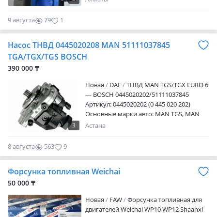
9 августа
79
1
Насос ТНВД 0445020208 MAN 51111037845
TGA/TGX/TGS BOSCH
390 000 ₸
Новая
DAF
ТНВД MAN TGS/TGX EURO 6
— BOSCH 0445020202/51111037845
Артикул: 0445020202 (0 445 020 202)
Основные марки авто: MAN TGS, MAN
TGX EURO 6 OEM/Кросс-номера:
3
Астана
0445020202, 51111037845, 51.11103-7845,
0445020090, 0445020277, 0445020090,
8 августа
563
9
0445020277, 0986437379, 0986437383,
51111037799, 51.11103-7799, 51111037858,
Форсунка топливная Weichai
51.11103-7858, 51111039845, 51.11103-
9845, 51111039858, 51.11103-9858,
50 000 ₸
Применение: Двигатели: • MAN дизель
Новая
FAW
Форсунка топливная для
EURO 6 (серии D26/D2066/D2676)
двигателей Weichai WP10 WP12 Shaanxi
Устанавливается на: • MAN TGS • MAN