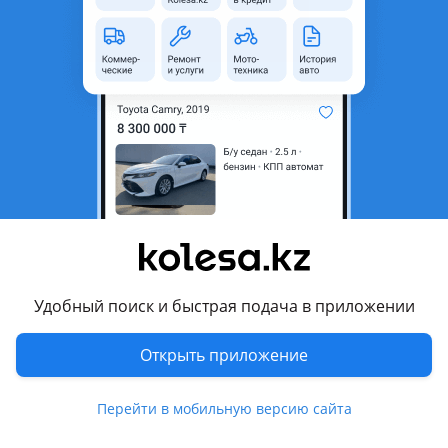
1
Новая
DAF
Запчасти на грузовые авто любые марки запчасти для т. О двигателей и трансмиссии ходовая часть Николай ОТПРАВКА В РЕГИОНЫ
Костанай
5 августа
4
0
Фильтра volvo fh 4 euro 5 euro 6
2 000 ₸
Удобный поиск и быстрая подача в приложении
Открыть приложение
1
Новая
DAF
Комплектующие для то запчасти ходовая двигатель и его навесное трансмиссия электронные блоки управления в наличии и под заказ николай
Костанай
Перейти в мобильную версию сайта
5 августа
5