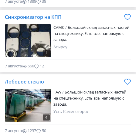
7 августа
1388
38
датчики и тд. Оригиналы и дубликаты
высочайшего качества. Различные
производители. Германия, Турция,
Синхронизатор на КПП
Россия, Китай. Цены уточняйте по
телефону. Качество гарантируем.
CAMC
Большой склад запасных частей
Срочная доставка по городам до двери.
на спецтехнику. Есть все, напрямую с
Доставка авто и авиа. Любые
завода.
документы. Любой вид оплаты.
Атырау
Каспипэй, каспирассрочка, НДС. Пишите
1
в любое время
7 августа
666
12
Лобовое стекло
FAW
Большой склад запасных частей
на спецтехнику. Есть все, напрямую с
завода.
Усть-Каменогорск
4
7 августа
1237
50