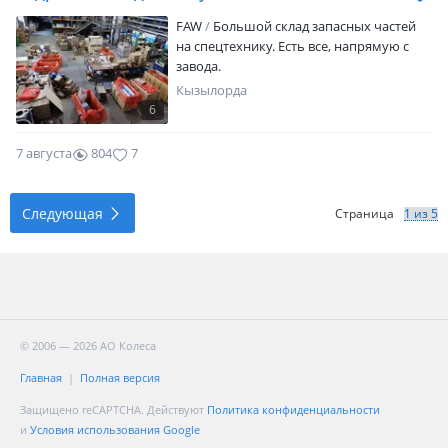
FAW
Большой склад запасных частей
на спецтехнику. Есть все, напрямую с
завода.
Кызылорда
6
7 августа
804
7
Следующая
Страница
© 2006 — 2026 АО Колеса
Главная
Полная версия
Защищено reCAPTCHA. Действуют
Политика конфиденциальности
и
Условия использования Google