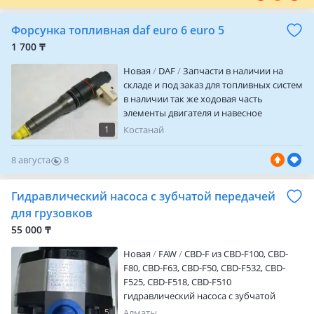
Форсунка топливная daf euro 6 euro 5
1 700 ₸
Новая
DAF
Запчасти в наличии на
складе и под заказ для топливных систем
в наличии так же ходовая часть
элементы двигателя и навесное
запчасти для трансмисии электронные
1
Костанай
части блоки управления николай
ОТПРАВКА В РЕГИОНЫ
8 августа
8
0
Гидравлический насоса с зубчатой передачей
для грузовков
55 000 ₸
Новая
FAW
CBD-F из CBD-F100, CBD-
F80, CBD-F63, CBD-F50, CBD-F532, CBD-
F525, CBD-F518, CBD-F510
гидравлический насоса с зубчатой
передачей для грузовиков
5
Алматы