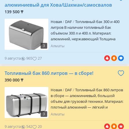
алюминиевый для Хова/Шахман/самосвалов
139 500 ₸
Новая
DAF
Топливный бак 300 и 400
литров В наличии топливный бак
объёмом 300 л и 400 л. Материал:
алюминий, нержавеющий Толщина
стенки: 2, 5 мм Состояние: новый
3
Алматы
Комплектация: только бак, без
креплений и дополнительных запчастей
9 августа
965
27
Доставка по всем регионам Казахстана
Топливный бак 860 литров — в сборе!
390 000 ₸
Новая
DAF
Топливный бак 860 литров
в сборе — алюминиевый, большой
объём для грузовой техники. Материал:
плотный алюминий — лёгкий и
коррозионностойкий. Форма:
3
Алматы
прямоугольный с закруглёнными
краями
9 августа
542
20