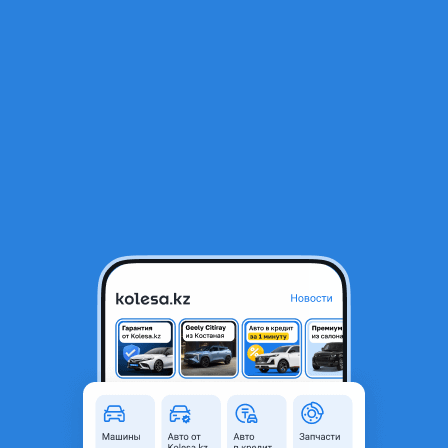
RU
Открыть приложение
1
Запчасти на коммерческие
Фильтр
Запчасти на спецтехнику Продавцы
запчастей по маркам в Казахстане
Найдено 82 объявления
VIP-предложения
Стать VIP
Водяная помпа daf 106
1 500 ₸