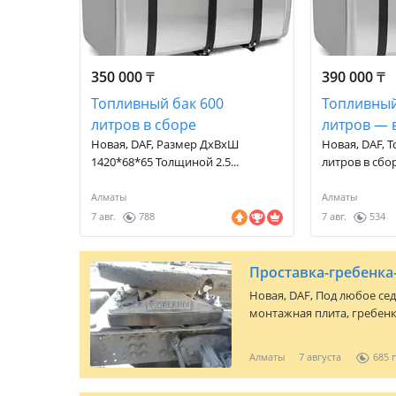
350 000
₸
390 000
₸
Топливный бак 600
Топливный
литров в сборе
литров — 
Новая, DAF, Размер ДxВxШ
Новая, DAF, 
1420*68*65 Толщиной 2.5...
литров в сбор
Алматы
Алматы
7 авг.
788
7 авг.
534
Новая,
DAF
, Под любое сед
монтажная плита, гребенк
тягача. Поднять или опуст
цельнометаллические. "ВГ
Алматы
7 августа
685
высокопрочной стали угол
плиты под седло тягача, ч