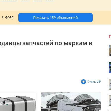
С фото
Показать 159 объявлений
одавцы запчастей по маркам в
Стать VIP