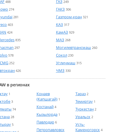
AF
ГАЗ
488
249
Howo
ГАКЗ
274
306
yundai
Газпром-кран
281
321
veco
КАЗ
403
317
MAN
КамАЗ
424
929
ercedes
МАЗ
835
268
hacman
Могилевтрансмаш
297
260
olvo
Сокол
578
230
XCMG
Угличмаш
252
315
втокран
ЧМЗ
426
330
AW в регионах
ктау
Конаев
Тараз
1
2
(Капшагай)
1
ктобе
Темиртау
3
1
Костанай
4
лматы
Туркестан
74
2
Кызылорда
1
стана
Уральск
28
2
Павлодар
6
тырау
Усть-
5
Петропавловск
Каменогорск
4
араганда