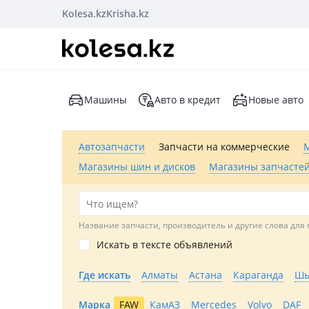
Kolesa.kz
Krisha.kz
Машины
Авто в кредит
Новые авто
Автозапчасти
Запчасти на коммерческие
Магазины шин и дисков
Магазины запчастей
Название запчасти, производитель и другие слова для 
Искать в тексте объявлений
Где искать
Алматы
Астана
Караганда
Шы
Марка
FAW
КамАЗ
Mercedes
Volvo
DAF