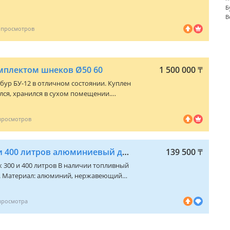
Б
В
омплектом шнеков Ø50 60
1 500 000
₸
бур БУ-12 в отличном состоянии. Куплен
ался, хранился в сухом помещении.
12,
 обычного грунта, шнек Ø50 для
чиков,
торов. Идеален для бурения отверстий
, фундамент, посадку деревьев и другие
Топливный бак 300 и 400 литров алюминиевый для Хова/Шахман/самосвалов
139 500
₸
мпортный гидромотор и усиленный
0 литров В наличии топливный
олгий срок службы и высокую
ий
ых запчастей Доставка по всем