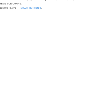
удьте осторожны.
озможно, это —
мошенничество
.