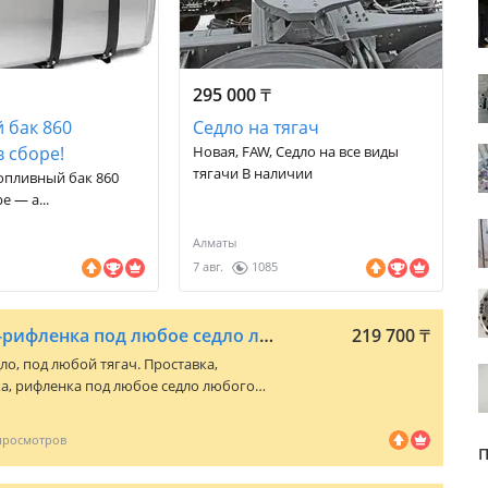
295 000
₸
 бак 860
Седло на тягач
в сборе!
Новая, FAW, Седло на все виды
тягачи В наличии
Топливный бак 860
е — а...
Алматы
7 авг.
1085
Проставка-гребенка-рифленка под любое седло любого тягача
219 700
₸
ло, под любой тягач. Проставка,
а, рифленка под любое седло любого
ить седло на тягаче. Проставки
М" производит и продает из
ки, проставки, гребенки, монтажные
П
тобы поднять или опустить седло на