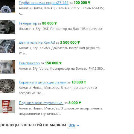
Турбина камаз евро к27 145
100 000
₸
за
Алматы, Новая, КамАЗ, • КамАЗ-53215; • КамАЗ-54115;
•…
Генератор
80 000
₸
за
Шымкент, Б/у, DAF, Генератор на Даф 105 оригинал
Двигатель на КамАЗ
3 500 000
₸
за
Алматы, Б/у, КамАЗ, Двигатель после кап ремонта
Р1в…
Компрессор
150 000
₸
за
Алматы, Б/у, Volvo, Компрессор на Вольво FH12 380…
Корзина и диск сцепления
10 000
₸
за
Алматы, Новая, Mercedes, В наличии в широком
ассортименте…
Подшипники ступичные.
8 000
₸
за
Алматы, Новая, Mercedes, В широком ассортименте
подшипники ступичные…
родавцы запчастей по маркам