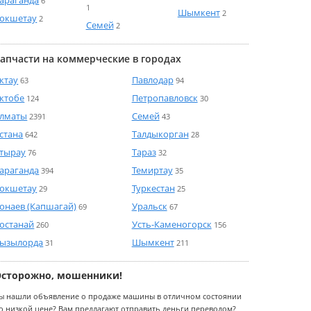
6
1
Шымкент
2
окшетау
2
Семей
2
апчасти на коммерческие в городах
ктау
Павлодар
63
94
ктобе
Петропавловск
124
30
лматы
Семей
2391
43
стана
Талдыкорган
642
28
тырау
Тараз
76
32
араганда
Темиртау
394
35
окшетау
Туркестан
29
25
онаев (Капшагай)
Уральск
69
67
останай
Усть-Каменогорск
260
156
ызылорда
Шымкент
31
211
Осторожно, мошенники!
ы нашли объявление о продаже машины в отличном состоянии
о низкой цене? Вам предлагают отправить деньги переводом?