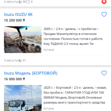
4 августа
96
4
работой с стабильной заработной
платой (в Астане) в общем звоните Торг
Isuzu ISUZU 4K
срочно +
10 200 000 ₸
2005 г.
2.9 л
дизель
с пробегом
Продам Манипулятор в отличном
состоянии. Полностью готов к работе.
Кму ТАДАНО 2.5 тонна, вылет 7м
работает четко. Длина борта 4.20 на 2м,
4
Астана
5т. Рама усиленная. Мотор коробка все
идеал. Есть ГУР. Категория В, Торг есть
3 августа
61
0
Isuzu Модель (БОРТОВОЙ)
16 000 000 ₸
2025 г.
бортовой
2.5 л
дизель
новая,
без пробега
ГАРАНТИЯ 1ГОД ИЛИ 100
000КМ! Модель (Бортовой) Основные
размеры всего транспортного средства
Размер внутрь 4150х2100х2100
26
Астана