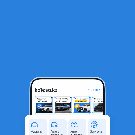
RU
Открыть приложение
2
Грузовики
Фильтр
Продажа грузовиков Isuzu в Астане
Найдено 9 объявлений
VIP-предложения
Стать VIP
Isuzu Elf (N-series)
6 500 000 ₸
7