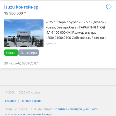
передач механическая Размер колес и
Isuzu Контейнер
шина 7.00R16LT Габариты корзины…
15 900 000 ₸
2025 г.
термофургон
2.5 л
дизель
новая, без пробега
ГАРАНТИЯ 1ГОД
ИЛИ 100 000КМ! Размер внутрь
4200х2100х2100 Собственный вес (кг)
1840/2655 Грузоподъемность (кг) 2000
27
Астана
Вес (кг) 4495 Тип привода 4х2 Колесная
Новая
От дилера
база (мм) 3360 Модель (расход топлива
7л) JE493ZLQ6K Рабочий объем (л) 2.5
30 июля
5351
87
Номинальная мощность 125/93 Сроки
поставки В наличии Размер колес и
шина 7.00R16LT 8PR Размер кузова
Длина Ширина Высота мм 4300х2200х…
© 2006 — 2026 АО Колеса
Главная
Полная версия
Защищено reCAPTCHA. Действуют
Политика конфиденциальности
и
Условия использования Google