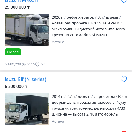
Isuzu NMR85H
указана ОТ. Гарантия на автомобиль — 5
29 000 000 ₸
лет или 300 0…
2026 г.
рефрижератор
3 л
дизель
новая, без пробега
ТОО "СВС-ТРАНС",
эксклюзивный дистрибьютор Японских
грузовых автомобилей Isuzu в
Казахстане представляет Вашему
7
Астана
вниманию: Модель — Isuzu NMR Общая
Новая
масса — 5 500кг. Грузоподъемность — 3
500 кг. Внешний размер (ДхШхВ)
5 августа
5115
67
фургона, мм — от 4500х2200х2100
Возможность монтажа любого типа
надстройки: борт, борт-тент,
Isuzu Elf (N-series)
рефрижератор, изотермический фургон
6 500 000 ₸
и тд. Стоимость ука…
2014 г.
2.7 л
дизель
с пробегом
Всем
добрый день продам автомобиль Исузу
грузовик трёх тонник, длина борта 4/30
ширина — высота 2, 10 автомобиль
отличном техническом состоянии,
7
Астана
аппаратура простая расход топлива
13/10 По желанию могу оставить с