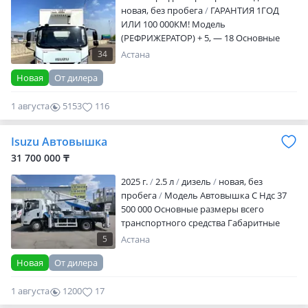
новая, без пробега
ГАРАНТИЯ 1ГОД
ИЛИ 100 000КМ! Модель
(РЕФРИЖЕРАТОР) + 5, — 18 Основные
размеры всего транспортного средства
34
Астана
Габаритные размеры 5995х2180х3150
Новая
От дилера
Собственный вес (кг) 2655
Грузоподъемность (кг) 2000 Вес (кг) 4495
1 августа
5153
116
Тип привода 4х2 Колесная база (мм) 3360
Двигатель Модель JE493ZLQ6K Рабочий
объем (л) 2.5 Турбо Номинальная
Isuzu Автовышка
мощность 125/93 Стандарт по
31 700 000 ₸
выхлопным газам Евро…
2025 г.
2.5 л
дизель
новая, без
пробега
Модель Автовышка С Ндс 37
500 000 Основные размеры всего
транспортного средства Габаритные
размеры 5980х1955х2215 Собственный
5
Астана
вес (кг) 3985 Грузоподъемность (кг) 510
Новая
От дилера
Вес (кг) 4495 Тип привода 4 2 Колесная
база (мм) 3360 Двигатель Модель
1 августа
1200
17
4JD25Q6H Рабочий объем (л) 2.5
Номинальная мощность 152 Коробка