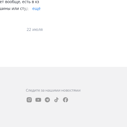
ет вообще, есть в кз
ашины или студенту
ещё
го лучше чем автоваз
облем, главное
22 июля
Следите за нашими новостями