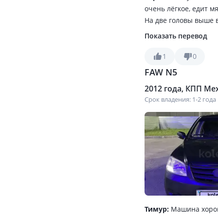
очень лёгкое, едит м
На две головы выше 
топлива за городом 
Показать перевод
морозил а печка жар
Зимой система abs мн
1
0
FAW N5
2012 года, КПП Мех
Срок владения: 1-2 года
Тимур:
Машина хорош