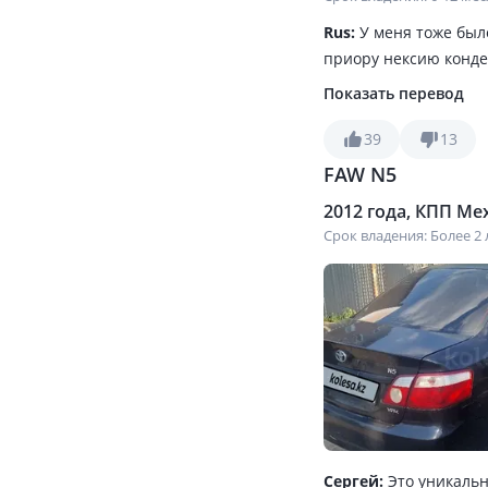
Rus:
У меня тоже был
приору нексию конде
Показать перевод
39
13
FAW N5
2012 года, КПП Мех
Срок владения: Более 2 
Сергей:
Это уникальн