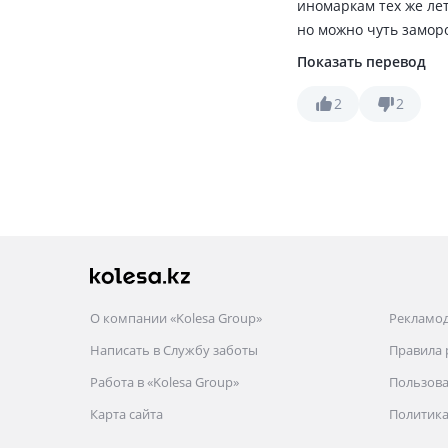
иномаркам тех же лет
но можно чуть замор
будет отличным выбор
Показать перевод
6; 7; 99; 10; 12; чет
хороший аккум или з
2
2
О компании «Kolesa Group»
Рекламо
Написать в Службу заботы
Правила
Работа в «Kolesa Group»
Пользова
Карта сайта
Политика