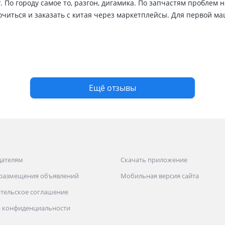
. По городу самое то, разгон, дигамика. По запчастям проблем н
очиться и заказать с китая через маркетплейсы. Для первой м
ом, экономичная во всем и ни чем не уступает другим, на мно
ырки и тд. Зимой показала себя очень отлично. Заводиться без пр
арядить перед зимой. Берите не жалейте.
Ещё отзывы
дателям
Скачать приложение
 размещения объявлений
Мобильная версия сайта
тельское соглашение
 конфиденциальности