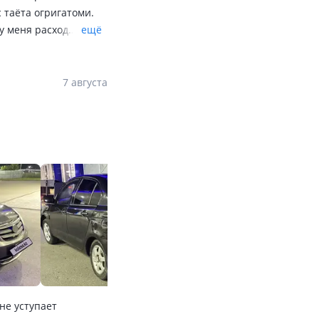
 таёта огригатоми.
у меня расход
ещё
ние кондиционер так
аже хрупкая девушка.
о всего 900 кг
7 августа
не уступает