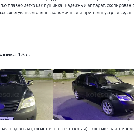
ягко плавно легко как пушинка. Надёжный аппарат, скопирован с
ваз советую всем очень экономичный и причём шустрый седан 
выходило 3.5 литра, подвеска независимая простая в обслужива
ила Сцепления гидравлика очень легко выжимать справиться д
ого выручает на экстренном торможения думаю из за массы авт
аника, 1.3 л.
ая, надежная (нисмотря на то что китай), экономичная, ничем 