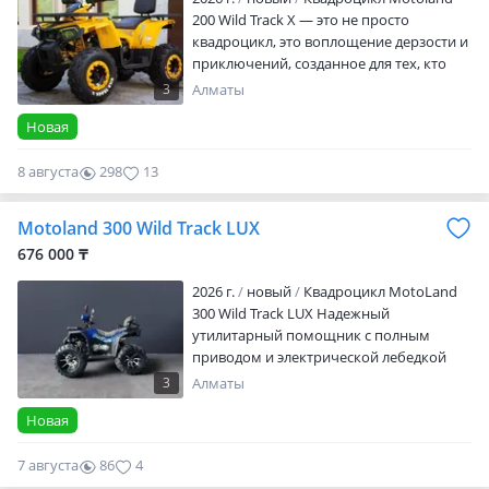
200 Wild Track X — это не просто
квадроцикл, это воплощение дерзости и
приключений, созданное для тех, кто
стремится к безграничной свободе и
3
Алматы
готов покорять любые горизонты.
Новая
Возможность оформления кредита или
рассрочки. Если не получается взять
8 августа
298
13
кредит, то можете оформить
РАССРОЧКУ ОТ МАГАЗИНА Специальные
предложения сезона Индивидуальные
Motoland 300 Wild Track LUX
скидки для всех заказчиков
676 000 ₸
Возможност…
2026 г.
новый
Квадроцикл MotoLand
300 Wild Track LUX Надежный
утилитарный помощник с полным
приводом и электрической лебедкой
готов к самым серьезным испытаниям
3
Алматы
на бездорожье. Жидкостное охлаждение
Новая
и вариаторная трансмиссия
обеспечивают стабильную работу в
7 августа
86
4
любых условиях, а увеличенная
колесная база дарит уверенность и