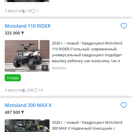
7 августа
14
1
Motoland 110 RIDER
325 000 ₸
2026 г.
новый
Квадроцикл Motoland
110 RIDER Стильный, современный,
универсальный квадроцикл подойдет
вашему ребенку, как мальчику, так и
девочке. Его утилитарный дизайн
6
Алматы
разработан с учетом вкусов
Новая
современного поколения и понравится
всем без исключения. Его 8 дюймовые
6 августа
226
14
колеса на хорошей внедорожной
резине с легкостью преодолеют все
преграды в виде грязи, песка, луж и
Motoland 300 MAX X
кочек. У этого квадроцикла отличная
487 500 ₸
управляемость…
2026 г.
новый
Квадроцикл Motoland
300 MAX X Надежный помощник с