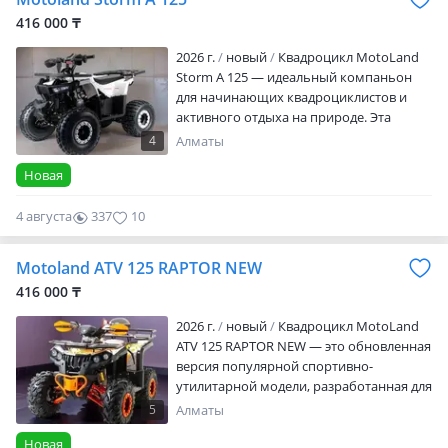
бензиновый, 1-цилиндровый 4-х
416 000 ₸
тактный Мощность (л. С.): 16 Объё…
2026 г.
новый
Квадроцикл MotoLand
Storm A 125 — идеальный компаньон
для начинающих квадроциклистов и
активного отдыха на природе. Эта
модель сочетает в себе энергичный
4
Алматы
спортивный облик с продуманной
Новая
конструкцией, созданной для
комфортного освоения внедорожных
4 августа
337
10
просторов. Возможность оформления
кредита или рассрочки. Если не
получается взять кредит, то можете
Motoland ATV 125 RAPTOR NEW
оформить РАССРОЧКУ ОТ МАГАЗИНА
416 000 ₸
Специальные предложени…
2026 г.
новый
Квадроцикл MotoLand
ATV 125 RAPTOR NEW — это обновленная
версия популярной спортивно-
утилитарной модели, разработанная для
подростков и начинающих взрослых
5
Алматы
райдеров. Агрессивный дизайн в
Новая
сочетании с улучшенной технической