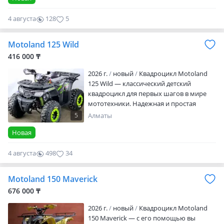
начинкой делает его отличным
4 августа
128
5
выбором для активного отдыха и
легкого бездорожья. Возможность
оформления кредита или рассрочки.
Motoland 125 Wild
Если не получается взять кредит, то
416 000 ₸
можете оформит…
2026 г.
новый
Квадроцикл Motoland
125 Wild — классический детский
квадроцикл для первых шагов в мире
мототехники. Надежная и простая
модель идеально подходит для
5
Алматы
обучения основам вождения. Чем
Новая
уникален Motoland 125 Wild: Тип
двигателя: бензиновый, 1-цилиндровый,
4 августа
498
34
4-тактный Мощность (л. С.): 7 Объём
двигателя, куб — 125 Охлаждение —
воздушное Привод: задний Передние
Motoland 150 Maverick
колеса: 19*7.00-8 В нашем магазине вы
676 000 ₸
сможе…
2026 г.
новый
Квадроцикл Motoland
150 Maverick — с его пoмoщью вы