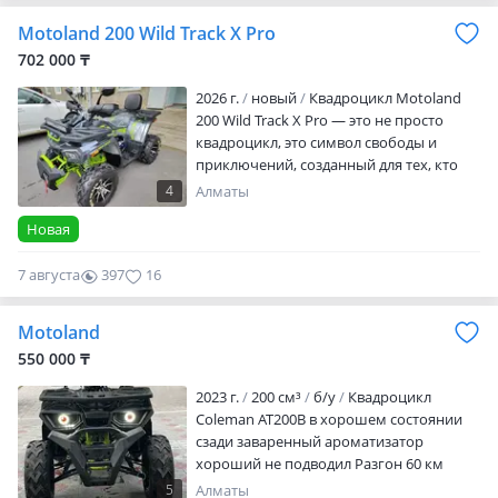
комфорт при движении по сложным
Motoland 200 Wild Track X Pro
участкам. Модель создана для тех, кто
702 000 ₸
ищет универсальный инстру…
2026 г.
новый
Квадроцикл Motoland
200 Wild Track X Pro — это не просто
квадроцикл, это символ свободы и
приключений, созданный для тех, кто
стремится покорять бездорожье и
4
Алматы
открывать новые горизонты. Это
Новая
бескомпромиссный инструмент для
настоящих экстремалов и любителей
7 августа
397
16
активного отдыха, сочетающий в себе
передовые технологии и брутальный
дизайн. Чем уникален Motoland 200 Wild
Motoland
Track X Pro: Тип двигателя: бензиновый…
550 000 ₸
2023 г.
200 см³
б/у
Квадроцикл
Coleman AT200B в хорошем состоянии
сзади заваренный ароматизатор
хороший не подводил Разгон 60 км
5
Алматы