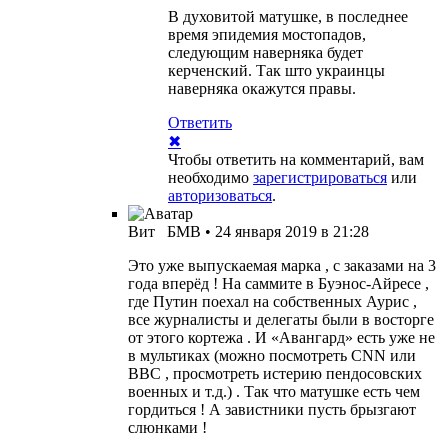
В духовитой матушке, в последнее
время эпидемия мостопадов,
следующим наверняка будет
керченский. Так што украинцы
наверняка окажутся правы.
Ответить
✖
Чтобы ответить на комментарий, вам
необходимо
зарегистрироваться
или
авторизоваться
.
Вит
БМВ
•
24 января 2019 в 21:28
Это уже выпускаемая марка , с заказами на 3
года вперёд ! На саммите в Буэнос-Айресе ,
где Путин поехал на собственных Аурис ,
все журналисты и делегаты были в восторге
от этого кортежа . И «Авангард» есть уже не
в мультиках (можно посмотреть CNN или
BBC , просмотреть истерию пендосовских
военных и т.д.) . Так что матушке есть чем
гордиться ! А завистники пусть брызгают
слюнками !