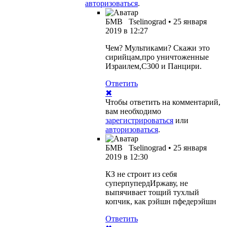
авторизоваться
.
БМВ
Tselinograd
•
25 января
2019 в 12:27
Чем? Мультиками? Скажи это
сирийцам,про уничтоженные
Израилем,С300 и Панцири.
Ответить
✖
Чтобы ответить на комментарий,
вам необходимо
зарегистрироваться
или
авторизоваться
.
БМВ
Tselinograd
•
25 января
2019 в 12:30
КЗ не строит из себя
суперпупердИржаву, не
выпячивает тощий тухлый
копчик, как рэйшн пфедерэйшн
Ответить