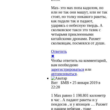
Мах- это мах попа кадилом, но
или не так они машут, или не так
стоят, но толку никакого ракеты,
как падали так и падают,
ударяясь о небесную твердь. А
сколковское такси это тазик с
четырьмя приклеенными
китайскими дронами. Рахмет
сколковцам, посмеялся от души.
Ответить
✖
Чтобы ответить на комментарий,
вам необходимо
зарегистрироваться
или
авторизоваться
.
Вит
БМВ
•
25 января 2019 в
22:28
1 Мах равно 1 198.801 километр
в час . А падают ракеты и у
пендосов , и у японцев … Рахмет
и нашим ребятам , тоже