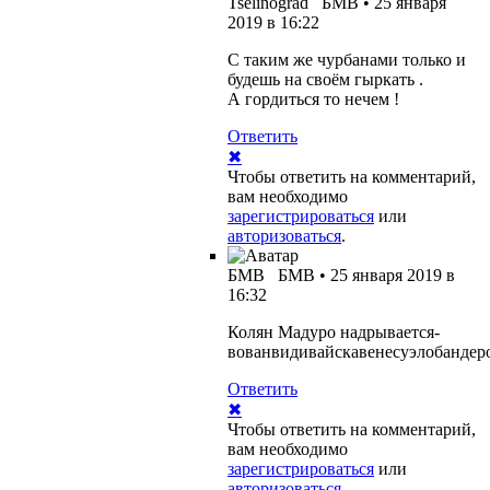
Tselinograd
БМВ
•
25 января
2019 в 16:22
С таким же чурбанами только и
будешь на своём гыркать .
А гордиться то нечем !
Ответить
✖
Чтобы ответить на комментарий,
вам необходимо
зарегистрироваться
или
авторизоваться
.
БМВ
БМВ
•
25 января 2019 в
16:32
Колян Мадуро надрывается-
вованвидивайскавенесуэлобанде
Ответить
✖
Чтобы ответить на комментарий,
вам необходимо
зарегистрироваться
или
авторизоваться
.