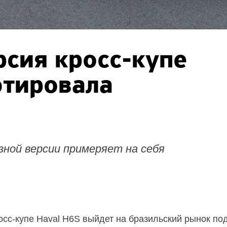
рсия
кросс-купе
ютировала
ной версии примеряет на себя
осс-купе Haval H6S выйдет на бразильский рынок п