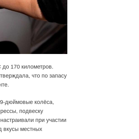
 до 170 километров.
тверждала, что по запасу
нте.
19-дюймовые
колёса,
прессы, подвеску
енастраивали при участии
д вкусы местных