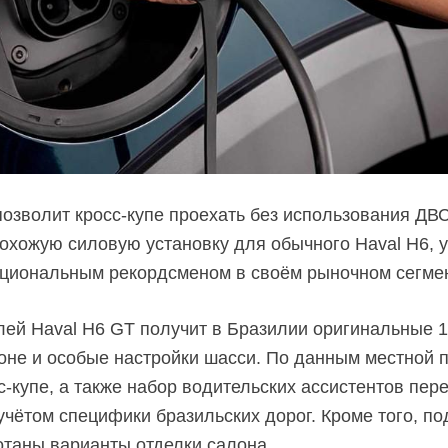
позволит
кросс-купе
проехать без использования ДВС
похожую силовую установку для обычного Haval H6, у
ациональным рекордсменом в своём рыночном сегме
ей Haval H6 GT получит в Бразилии оригинальные
оне и особые настройки шасси. По данным местной 
с-купе,
а также набор водительских ассистентов пер
учётом специфики бразильских дорог. Кроме того, по
таны варианты отделки салона.