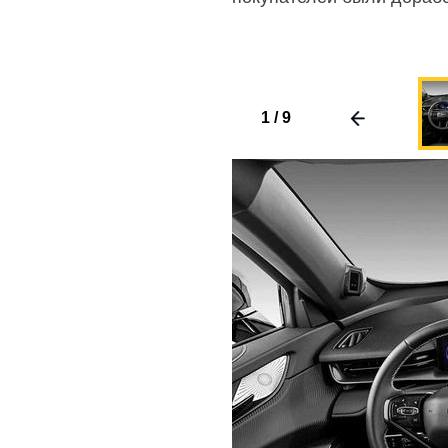
1
/
9