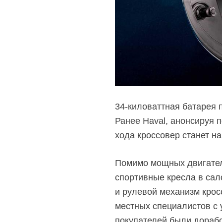
34-киловаттная батарея 
Ранее Haval, анонсируя 
хода кроссовер станет н
Помимо мощных двигател
спортивные кресла в сал
и рулевой механизм
крос
местных специалистов с 
покупателей были дорабо