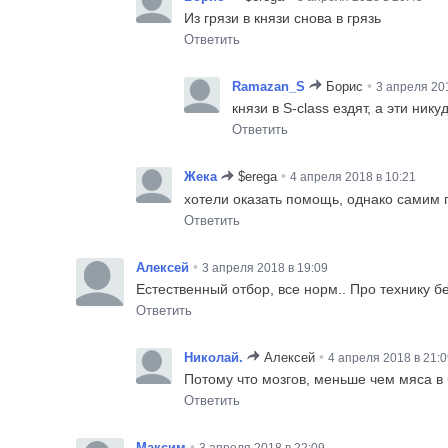
Из грязи в князи снова в грязь
Ответить
•
Ramazan_S
Борис
3 апреля 201
князи в S-class ездят, а эти нику
Ответить
•
Жека
$erega
4 апреля 2018 в 10:21
хотели оказать помощь, однако самим 
Ответить
•
Алексей
3 апреля 2018 в 19:09
Естественный отбор, все норм.. Про технику 
Ответить
•
Николай.
Алексей
4 апреля 2018 в 21:0
Потому что мозгов, меньше чем мяса в 
Ответить
•
Максим
3 апреля 2018 в 22:09