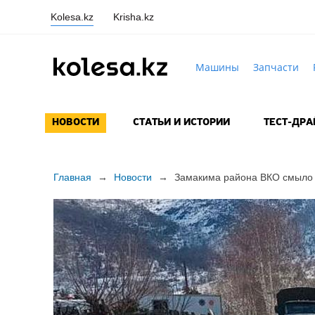
Kolesa.kz
Krisha.kz
Машины
Запчасти
НОВОСТИ
СТАТЬИ И ИСТОРИИ
ТЕСТ-ДР
Главная
→
Новости
→
Замакима района ВКО смыло 