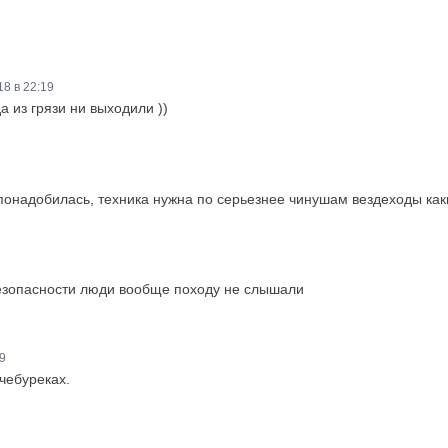
8 в 22:19
да из грязи ни выходили ))
понадобилась, техника нужна по серьезнее чинушам вездеходы как
безопасности люди вообще походу не слышали
9
чебуреках.