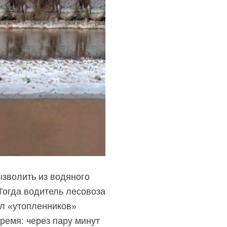
зволить из водяного
Тогда водитель лесовоза
ял «утопленников»
время: через пару минут