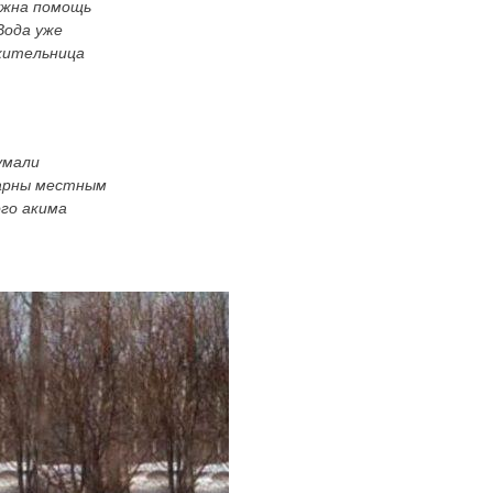
ужна помощь
Вода уже
 жительница
умали
дарны местным
го акима