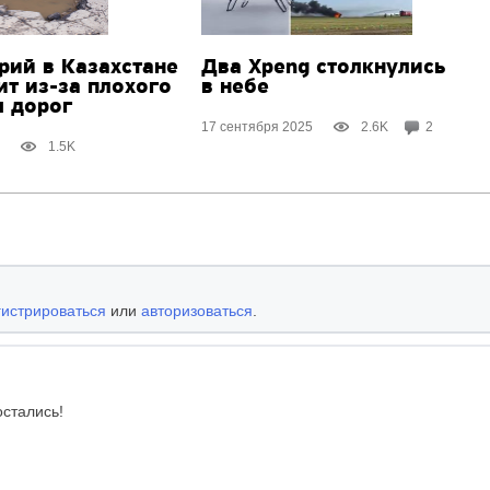
рий в Казахстане
Два Xpeng cтолкнулись
ит
из-за плохого
в небе
я дорог
17 сентября 2025
2.6K
2
1.5K
гистрироваться
или
авторизоваться
.
остались!