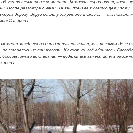
подъехала акиматовская машина. Комиссия спрашивала, какая н
ции. После разговора с нами «Нива» поехала к следующему дому. 
 через дорогу. Вдруг машину закрутило и смыло, — рассказала
окия Санарова.
момент, когда вода стала заливать салон, мы на самом деле д
, но старались не паниковать. К счастью, всё обошлось. Благо
 бросившимся нас спасать, — поделилась заместитель районно
карова.