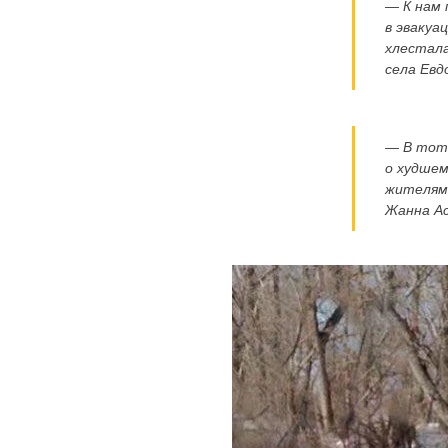
— К нам 
в эвакуа
хлестала
села Евд
— В тот 
о худшем
жителям,
Жанна Ас