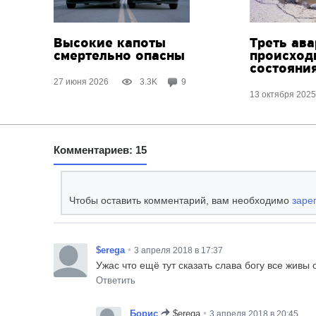
Высокие капоты
Треть ава
смертельно опасны
происход
состояни
27 июня 2026
3.3K
9
13 октября 2025
Комментариев: 15
Чтобы оставить комментарий, вам необходимо
заре
•
$erega
3 апреля 2018 в 17:37
Ужас что ещё тут сказать слава богу все живы 
Ответить
•
Борис
$erega
3 апреля 2018 в 20:45