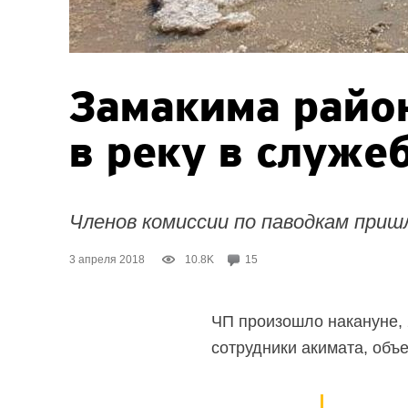
Замакима райо
в реку в служе
Членов комиссии по паводкам приш
3 апреля 2018
10.8K
15
ЧП произошло накануне, 
сотрудники акимата, объ