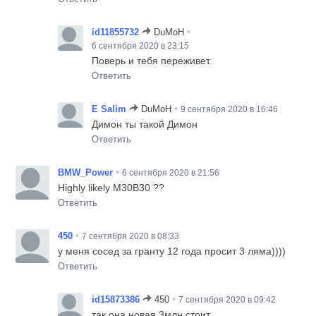
•
id11855732
DuMoH
6 сентября 2020 в 23:15
Поверь и тебя переживет.
Ответить
•
E Salim
DuMoH
9 сентября 2020 в 16:46
Димон ты такой Димон
Ответить
•
BMW_Power
6 сентября 2020 в 21:56
Highly likely M30B30 ??
Ответить
•
450
7 сентября 2020 в 08:33
у меня сосед за гранту 12 года просит 3 ляма))))
Ответить
•
id15873386
450
7 сентября 2020 в 09:42
так она новая 3млн стоит