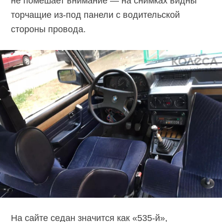
не помешает внимание — на снимках видны
торчащие
из-под панели
с водительской
стороны провода.
На сайте седан значится
как «535-й»,