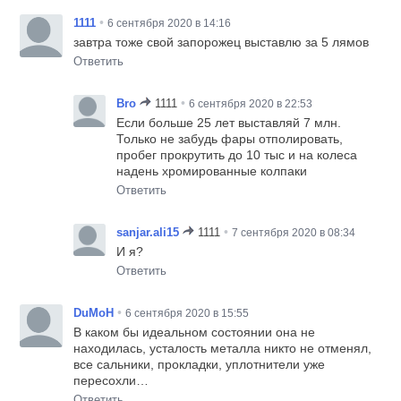
•
1111
6 сентября 2020 в 14:16
завтра тоже свой запорожец выставлю за 5 лямов
Ответить
•
Bro
1111
6 сентября 2020 в 22:53
Если больше 25 лет выставляй 7 млн.
Только не забудь фары отполировать,
пробег прокрутить до 10 тыс и на колеса
надень хромированные колпаки
Ответить
•
sanjar.ali15
1111
7 сентября 2020 в 08:34
И я?
Ответить
•
DuMoH
6 сентября 2020 в 15:55
В каком бы идеальном состоянии она не
находилась, усталость металла никто не отменял,
все сальники, прокладки, уплотнители уже
пересохли…
Ответить