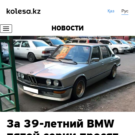
Қаз
Рус
НОВОСТИ
За 39-летний BMW