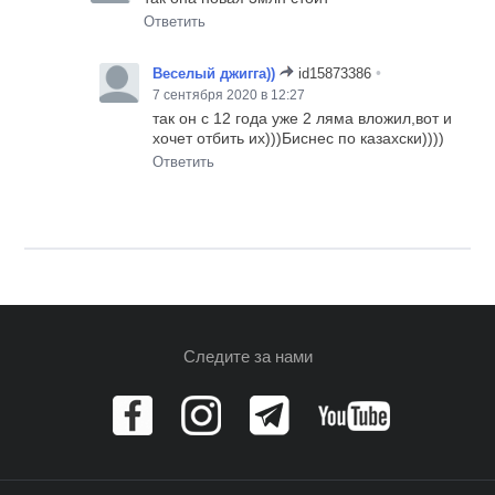
Ответить
•
Веселый джигга))
id15873386
7 сентября 2020 в 12:27
так он с 12 года уже 2 ляма вложил,вот и
хочет отбить их)))Биснес по казахски))))
Ответить
Следите за нами