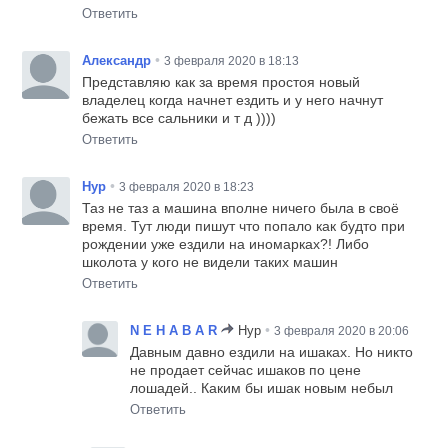
Ответить
•
Александр
3 февраля 2020 в 18:13
Представляю как за время простоя новый
владелец когда начнет ездить и у него начнут
бежать все сальники и т д ))))
Ответить
•
Нур
3 февраля 2020 в 18:23
Таз не таз а машина вполне ничего была в своё
время. Тут люди пишут что попало как будто при
рождении уже ездили на иномарках?! Либо
школота у кого не видели таких машин
Ответить
•
N E H A B A R
Нур
3 февраля 2020 в 20:06
Давным давно ездили на ишаках. Но никто
не продает сейчас ишаков по цене
лошадей.. Каким бы ишак новым небыл
Ответить