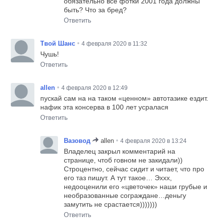
обязательно все фотки 2001 года должны
быть? Что за бред?
Ответить
•
Твой Шанс
4 февраля 2020 в 11:32
Чушь!
Ответить
•
allen
4 февраля 2020 в 12:49
пускай сам на на таком «ценном» автотазике ездит.
нафик эта консерва в 100 лет усралася
Ответить
•
Вазовод
allen
4 февраля 2020 в 13:24
Владелец закрыл комментарий на
странице, чтоб говном не закидали))
Строцентно, сейчас сидит и читает, что про
его таз пишут. А тут такое… Эххх,
недооценили его «цветочек» наши грубые и
необразованные сограждане…деньгу
замутить не срастается)))))))
Ответить