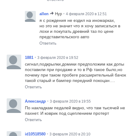
•
allen
Нур
4 февраля 2020 в 12:51
я с рождения не ездил на иномарках,
но это не значит что я хочу записаться в
лохи и покупать древний таз по цене
представительского авто
Ответить
•
1881
3 февраля 2020 в 19:52
сигнал,подкрылки,домики предположим как допы
поставили при продаже и то в Рф такое было,но
почему при таком пробеге расширительный бачок
такой старый и бампер передний покоцан….
Ответить
•
Александр
3 февраля 2020 в 19:55
По накладкам педалей видно, что там тысячей не
пахнет. И коврик под сцеплением протерт
Ответить
•
id10518580
3 февраля 2020 в 20:10