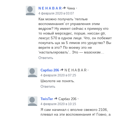
•
N E H A B A R
Чина
4 февраля 2020 в 03:07
Как можно получать ‘теплые
воспоминания’ от управления этим
ведром? Ну имеет сейчас к примеру кто
то новый мерседес, порше, ниссан gtr,
лексус 570 в одном лице. Что, он побежит
покупать ща за 5 лямов это уродство? Вы
верите в это? По моему это не
‘настальгировать’.. Это — мазохизм…
Ответить
•
Сарбаз 206
N E H A B A R
4 февраля 2020 в 07:25
Школоте не понять.
Ответить
•
TwisTer
Сарбаз 206
4 февраля 2020 в 10:15
Я сам начинал с вполне свежого 2106,
плевал на эти воспоминания я! Говно, а