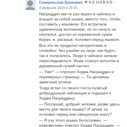
•
Сквернослов Буянович
N E H A B A R
3 февраля 2020 в 20:35
Насреддин как-то раз зашел в чайхану и
втащил за собой ишака, вместо того, чтобы
поставить у коновязи. Его встретили
удивленным молчанием, но он ничуть не
смутился, достал из переметной сумки
Коран, и, раскрыв, положил перед ишаком.
Все это он проделал неторопливо и
спокойно, без улыбки на лице, как будто,
так и полагалось. Люди в чайхане начали
переглядываться. Ишак стукнул копытом в
деревянный гулкий настил.
— Уже? — спросил Ходжа Насреддин и
перевернул страницу. — Ты делаешь
заметные успехи.
Тогда встал со своего поста пузатый,
добродушный чайханщик и подошел к
Ходже Насреддину.
— Послушай, добрый человек, разве здесь
место для твоего ишака? И зачем ты
положил перед ним священную книгу?
— Я учу этого ишака богословию, —
невозмутимо ответил Ходжа Насреддин. —