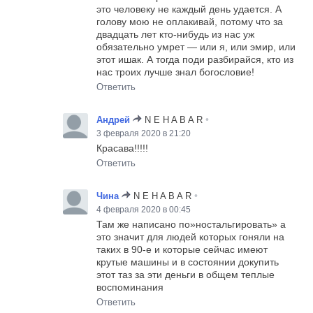
это человеку не каждый день удается. А
голову мою не оплакивай, потому что за
двадцать лет кто-нибудь из нас уж
обязательно умрет — или я, или эмир, или
этот ишак. А тогда поди разбирайся, кто из
нас троих лучше знал богословие!
Ответить
•
Андрей
N E H A B A R
3 февраля 2020 в 21:20
Красава!!!!!
Ответить
•
Чина
N E H A B A R
4 февраля 2020 в 00:45
Там же написано по»ностальгировать» а
это значит для людей которых гоняли на
таких в 90-е и которые сейчас имеют
крутые машины и в состоянии докупить
этот таз за эти деньги в общем теплые
воспоминания
Ответить