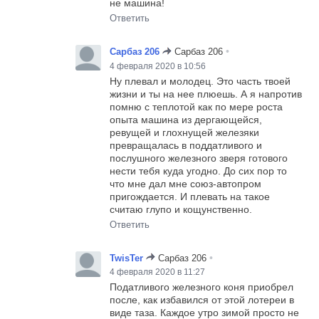
не машина!
Ответить
•
Сарбаз 206
Сарбаз 206
4 февраля 2020 в 10:56
Ну плевал и молодец. Это часть твоей
жизни и ты на нее плюешь. А я напротив
помню с теплотой как по мере роста
опыта машина из дергающейся,
ревущей и глохнущей железяки
превращалась в поддатливого и
послушного железного зверя готового
нести тебя куда угодно. До сих пор то
что мне дал мне союз-автопром
пригождается. И плевать на такое
считаю глупо и кощунственно.
Ответить
•
TwisTer
Сарбаз 206
4 февраля 2020 в 11:27
Податливого железного коня приобрел
после, как избавился от этой лотереи в
виде таза. Каждое утро зимой просто не