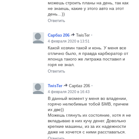
можешь строить планы на день, так как
не знаешь, какие у этого авто на этот
день…))
Ответить
•
Сарбаз 206
TwisTer
4 февраля 2020 в 13:51
Какой хозяин такой и конь. У меня все
отлично было, я правда карбюратор от
японца такого же литража поставил и
горя не знал.
Ответить
•
TwisTer
Сарбаз 206
4 февраля 2020 в 16:43
В данный момент у меня во владении,
горячо нелюбимые тобой БМВ, причем
их две))
Можешь глянуть их состояние, хотя я не
вкладываю в них кучу денег. Довольно
крепкие машины, из за их надежности
даже не хочется с ними расставаться.
Ответить