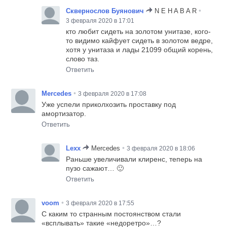
•
Сквернослов Буянович
N E H A B A R
3 февраля 2020 в 17:01
кто любит сидеть на золотом унитазе, кого-
то видимо кайфует сидеть в золотом ведре,
хотя у унитаза и лады 21099 общий корень,
слово таз.
Ответить
•
Mercedes
3 февраля 2020 в 17:08
Уже успели приколхозить проставку под
амортизатор.
Ответить
•
Lexx
Mercedes
3 февраля 2020 в 18:06
Раньше увеличивали клиренс, теперь на
пузо сажают… 🙂
Ответить
•
voom
3 февраля 2020 в 17:55
С каким то странным постоянством стали
«всплывать» такие «недоретро»…?