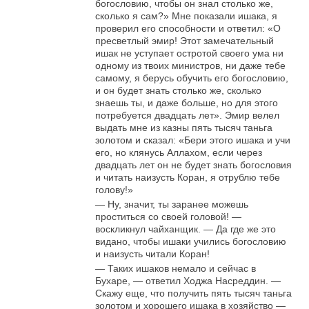
богословию, чтобы он знал столько же,
сколько я сам?» Мне показали ишака, я
проверил его способности и ответил: «О
пресветлый эмир! Этот замечательный
ишак не уступает остротой своего ума ни
одному из твоих министров, ни даже тебе
самому, я берусь обучить его богословию,
и он будет знать столько же, сколько
знаешь ты, и даже больше, но для этого
потребуется двадцать лет». Эмир велел
выдать мне из казны пять тысяч таньга
золотом и сказал: «Бери этого ишака и учи
его, но клянусь Аллахом, если через
двадцать лет он не будет знать богословия
и читать наизусть Коран, я отрублю тебе
голову!»
— Ну, значит, ты заранее можешь
проститься со своей головой! —
воскликнул чайханщик. — Да где же это
видано, чтобы ишаки учились богословию
и наизусть читали Коран!
— Таких ишаков немало и сейчас в
Бухаре, — ответил Ходжа Насреддин. —
Скажу еще, что получить пять тысяч таньга
золотом и хорошего ишака в хозяйство —