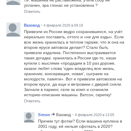
уплачен, эра глонас не установлена ?
Ответить
•
Вазовод
4 февраля 2020 в 09:19
Привезли из России ведро сохранившееся, на учёт
нереально поставить, оттого и «не для езды». Если
всю жизнь хранилась в теплом гараже, что ж она на
втором ярусе автовоза делает? Стало быть
привезли издалека. Постепенно выстраивается
такая догадка: хранилась в России где-то, наши
купили с мыслями «продадим в 10 раз дороже,
казахи любят слова ‘один владелец всю жизнь,
хранение, консервация, новая’, сыграем на
молодости, памяти». Вот и привезли автовозом на
втором ярусе, да еще и ветровики с дверей сняли.
Загнали в паркинг, сели за комп и сочинили
историю-описание машины. Ватсон, скрипку!
Ответить
•
Simon
Вазовод
4 февраля 2020 в 13:05
Причем тут фотки? Если машина куплена в
2001 году, её нельзя сфоткать в 2020?