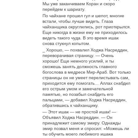
Мы уже заканчиваем Коран и скоро
перейдем к шариату.
По чайхане прошел гул и шепот, многие
встали, чтобы лучше видеть. Глаза
чайханщика округлились, рот приоткрылся.
Еще никогда в жизни ему не приходилось
видеть такого чуда. В это время ишак
снова стукнул копытом.
_ Хорошо, — похвалил Ходжа Насреддин,
переворачивая страницу. — Очень
хорошо! Еще немного усилий, и ты
сможешь занять должность главного
богослова в медресе Мир-Араб. Вот только
страницы он не умеет перелистывать сам,
приходится ему помогать… Аллах снабдил
его острым умом и замечательной
памятью, но позабыл снабдить его
пальцами, — добавил Ходжа Насреддин,
обратившись к чайханщику.
— Этот ишак — не простой ишак! —
Объявил Ходжа Насреддин. — Он
принадлежит самому эмиру. Однажды
эмир позвал меня и спросил: «Можешь ли
ты обучить моего любимого ишака