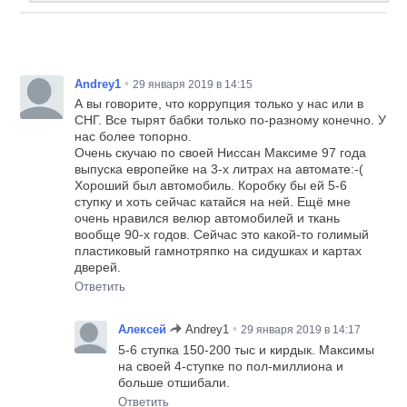
•
Andrey1
29 января 2019 в 14:15
А вы говорите, что коррупция только у нас или в
СНГ. Все тырят бабки только по-разному конечно. У
нас более топорно.
Очень скучаю по своей Ниссан Максиме 97 года
выпуска европейке на 3-х литрах на автомате:-(
Хороший был автомобиль. Коробку бы ей 5-6
ступку и хоть сейчас катайся на ней. Ещё мне
очень нравился велюр автомобилей и ткань
вообще 90-х годов. Сейчас это какой-то голимый
пластиковый гамнотряпко на сидушках и картах
дверей.
Ответить
•
Алексей
Andrey1
29 января 2019 в 14:17
5-6 ступка 150-200 тыс и кирдык. Максимы
на своей 4-ступке по пол-миллиона и
больше отшибали.
Ответить