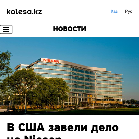
Қаз
Рус
НОВОСТИ
В США завели дело