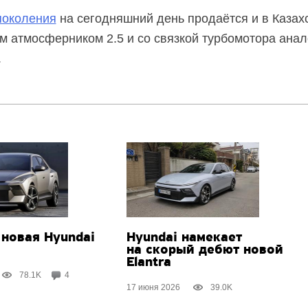
 поколения
на сегодняшний день продаётся и в Казах
м атмосферником 2.5 и со связкой турбомотора анал
.
 новая Hyundai
Hyundai намекает
на скорый дебют новой
Elantra
78.1K
4
17 июня 2026
39.0K