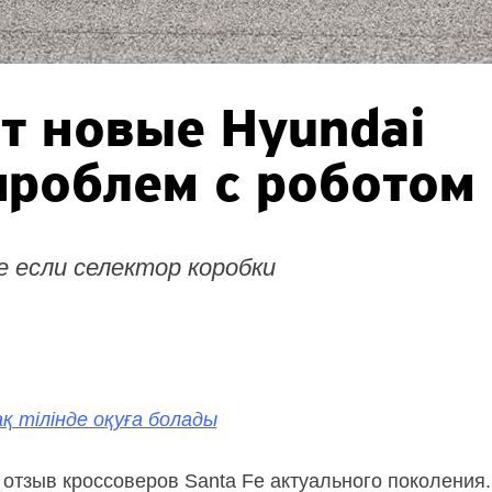
т новые Hyundai
роблем с роботом
 если селектор коробки
қ тілінде оқуға болады
отзыв кроссоверов Santa Fe актуального поколения