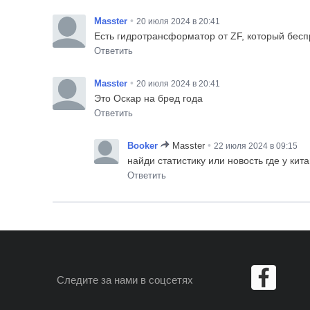
•
Masster
20 июля 2024 в 20:41
Есть гидротрансформатор от ZF, который бесп
Ответить
•
Masster
20 июля 2024 в 20:41
Это Оскар на бред года
Ответить
•
Booker
Masster
22 июля 2024 в 09:15
найди статистику или новость где у ки
Ответить
Следите за нами
в соцсетях