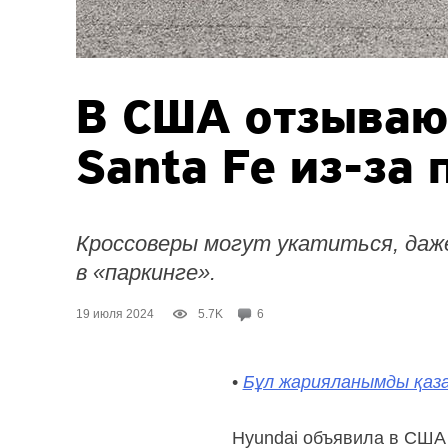
В США отзываю
Santa Fe
из-за
п
Кроссоверы могут укатиться, даже
в «паркинге».
19 июля 2024
5.7K
6
•
Бұл жарияланымды қаза
Hyundai объявила в США 