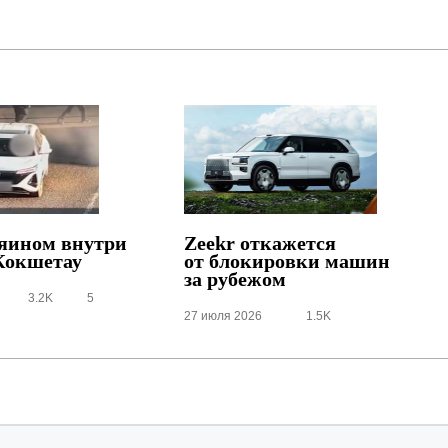
зяином внутри
Zeekr откажется
Кокшетау
от блокировки машин
за рубежом
3.2K
5
27 июля 2026
1.5K