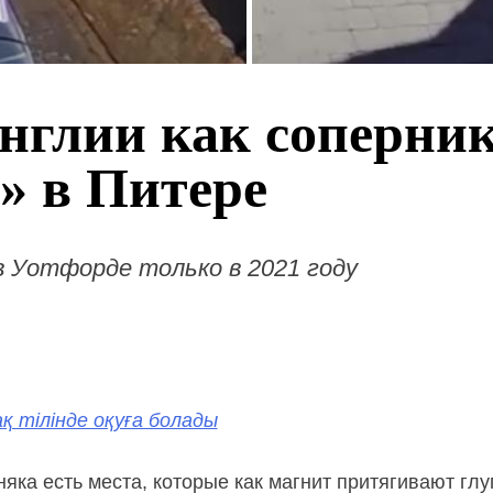
Англии как соперни
» в Питере
 Уотфорде только в 2021 году
қ тілінде оқуға болады
няка есть места, которые как магнит притягивают гл