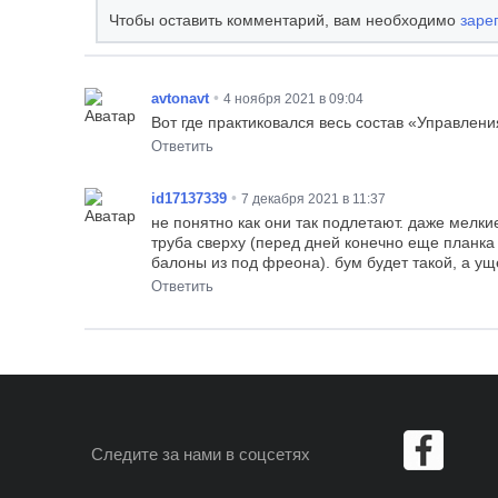
Чтобы оставить комментарий, вам необходимо
заре
•
avtonavt
4 ноября 2021 в 09:04
Вот где практиковался весь состав «Управлени
Ответить
•
id17137339
7 декабря 2021 в 11:37
не понятно как они так подлетают. даже мелкие 
труба сверху (перед дней конечно еще планка
балоны из под фреона). бум будет такой, а ущ
Ответить
Следите за нами
в соцсетях