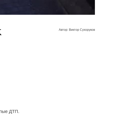
к
Автор: Виктор Сухоруков
упые ДТП.