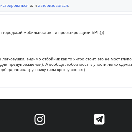
гистрироваться
или
авторизоваться
.
я городской мобильности» , и проектировщики БРТ.)))
легковушки. видимо отбойник как то хитро стоит. это не мост глупос
 для предупреждения). А вообще любой мост глупости легко сдела
ерб царапина грузовику (чем крышу снесет)