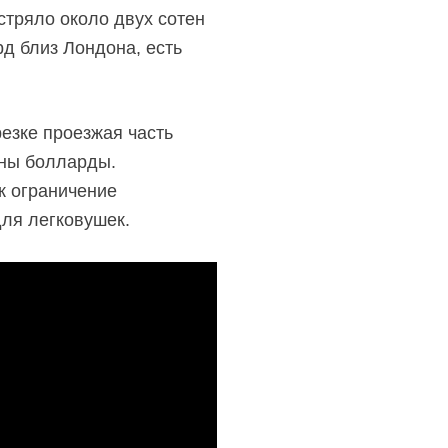
астряло около двух сотен
рд близ Лондона, есть
езке проезжая часть
ены болларды.
к ограничение
для легковушек.