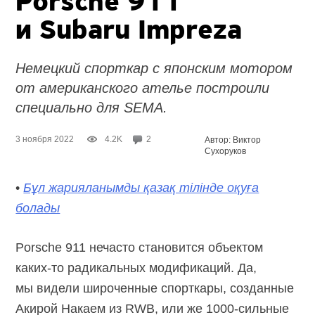
Porsche 911
и Subaru Impreza
Немецкий спорткар с японским мотором
от американского ателье построили
специально для SEMA.
3 ноября 2022
4.2K
2
Автор: Виктор
Сухоруков
•
Бұл жарияланымды қазақ тілінде оқуға
болады
Porsche 911 нечасто становится объектом
каких-то
радикальных модификаций. Да,
мы видели широченные спорткары, созданные
Акирой Накаем из RWB, или же
1000-сильные