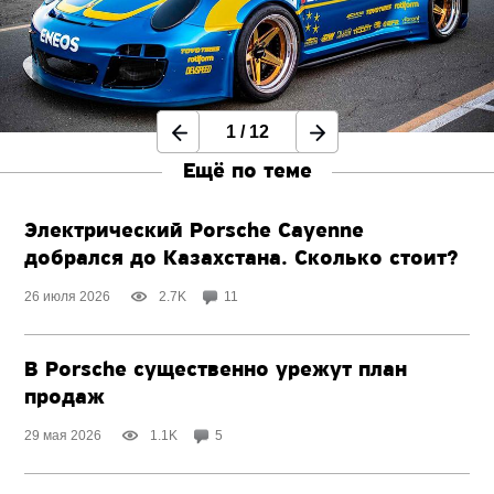
1
/
12
Ещё по теме
Электрический Porsche Cayenne
добрался до Казахстана. Сколько стоит?
26 июля 2026
2.7K
11
В Porsche существенно урежут план
продаж
29 мая 2026
1.1K
5