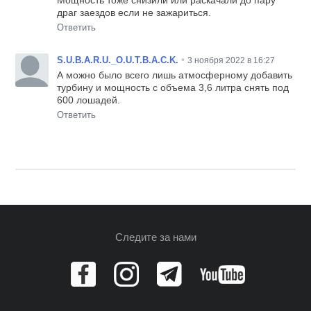
Мощность тоже снизили или раскачали до пару
драг заездов если не зажариться.
Ответить
•
S.U.B.A.R.U._O.U.T.B.A.C.K.
3 ноября 2022 в 16:27
А можно было всего лишь атмосферному добавить
турбину и мощность с объема 3,6 литра снять под
600 лошадей.
Ответить
Следите за нами