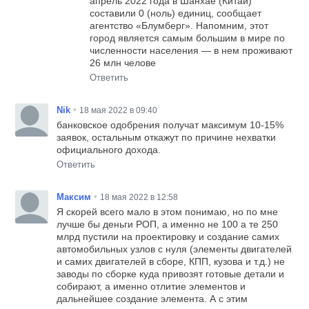
апрель 2022 года в Шанхае (Китай)
составили 0 (ноль) единиц, сообщает
агентство «Блумберг». Напомним, этот
город является самым большим в мире по
численности населения — в нем проживают
26 млн челове
Ответить
•
Nik
18 мая 2022 в 09:40
банковское одобрения получат максимум 10-15%
заявок, остальным откажут по причине нехватки
официального дохода.
Ответить
•
Максим
18 мая 2022 в 12:58
Я скорей всего мало в этом понимаю, но по мне
лучше бы деньги РОП, а именно не 100 а те 250
млрд пустили на проектировку и создание самих
автомобильных узлов с нуля (элементы двигателей
и самих двигателей в сборе, КПП, кузова и т.д.) не
заводы по сборке куда привозят готовые детали и
собирают, а именно отлитие элементов и
дальнейшее создание элемента. А с этим