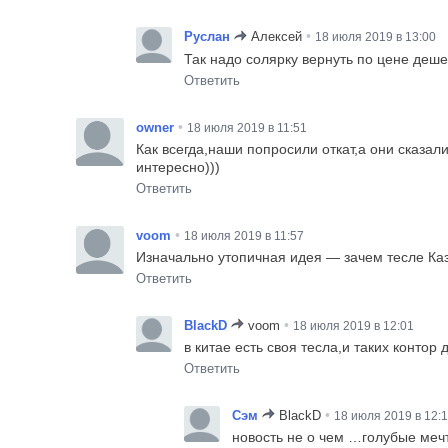
•
Руслан
Алексей
18 июля 2019 в 13:00
Так надо солярку вернуть по цене деш
Ответить
•
owner
18 июля 2019 в 11:51
Как всегда,наши попросили откат,а они сказа
интересно)))
Ответить
•
voom
18 июля 2019 в 11:57
Изначально утопичная идея — зачем тесле Каз
Ответить
•
BlackD
voom
18 июля 2019 в 12:01
в китае есть своя тесла,и таких контор 
Ответить
•
Сэм
BlackD
18 июля 2019 в 12:
новость не о чем …голубые меч