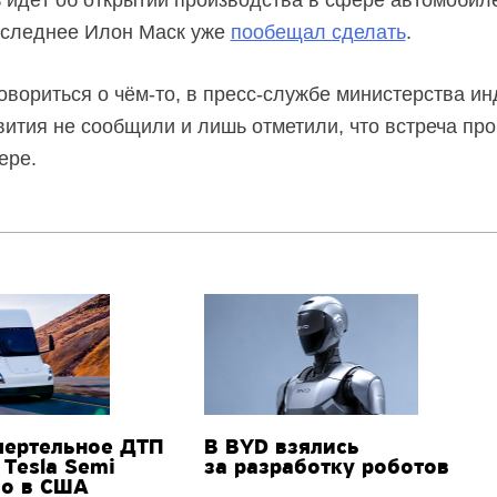
чь идёт об открытии производства в сфере автомобил
Последнее Илон Маск уже
пообещал сделать
.
овориться о чём-то, в пресс-службе министерства ин
вития не сообщили и лишь отметили, что встреча пр
ере.
мертельное ДТП
В BYD взялись
 Tesla Semi
за разработку роботов
о в США