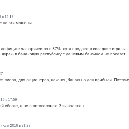
 в 12:18
с на эти машины.
дефиците электричества в 37%, хотя продают в соседние страны……
не дурак- в банановую республику с дешевым бензином не полезет.
27
я пиара, для акционеров, наконец банально для прибыли. Поэтому
19 в 17:59
ой сборке, а не о автосалонах. Злышал звон….
 июля 2019 в 21:38