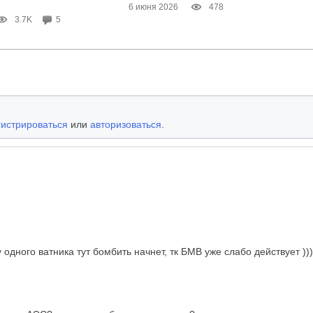
6 июня 2026
478
3.7K
5
гистрироваться
или
авторизоваться
.
 одного ватника тут бомбить начнет, тк БМВ уже слабо действует )))