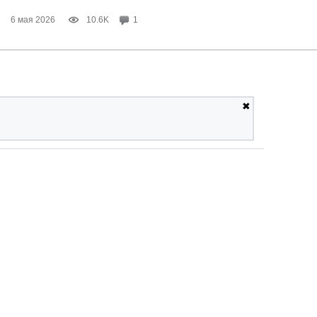
6 мая 2026
10.6K
1
✖