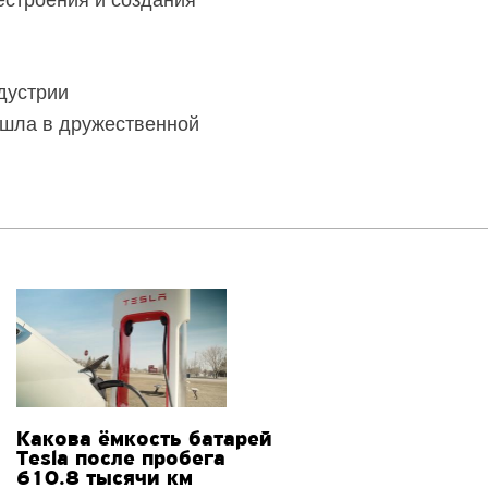
естроения и создания
дустрии
ошла в дружественной
Какова ёмкость батарей
Tesla после пробега
610.8 тысячи км