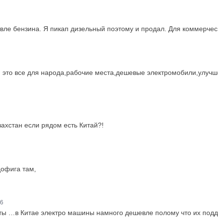
евле бензина. Я пикап дизельный поэтому и продал. Для коммерче
ли это все для народа,рабочие места,дешевые электромобили,улучш
ахстан если рядом есть Китай?!
дофига там,
16
ты …в Китае электро машины намного дешевле полому что их подде