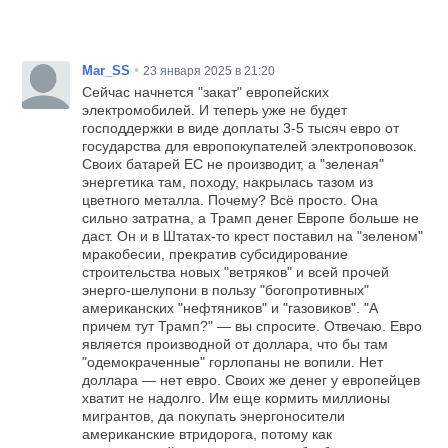
•
Mar_SS
23 января 2025 в 21:20
Сейчас начнется "закат" европейских
электромобилей. И теперь уже не будет
господдержки в виде доплаты 3-5 тысяч евро от
государства для европокупателей электроповозок.
Своих батарей ЕС не производит, а "зеленая"
энергетика там, походу, накрылась тазом из
цветного металла. Почему? Всё просто. Она
сильно затратна, а Трамп денег Европе больше не
даст. Он и в Штатах-то крест поставил на "зеленом"
мракобесии, прекратив субсидирование
строительства новых "ветряков" и всей прочей
энерго-шелупони в пользу "богопротивных"
американских "нефтяников" и "газовиков". "А
причем тут Трамп?" — вы спросите. Отвечаю. Евро
является производной от доллара, что бы там
"одемокраченные" горлопаны не вопили. Нет
доллара — нет евро. Своих же денег у европейцев
хватит не надолго. Им еще кормить миллионы
мигрантов, да покупать энергоносители
американские втридорога, потому как