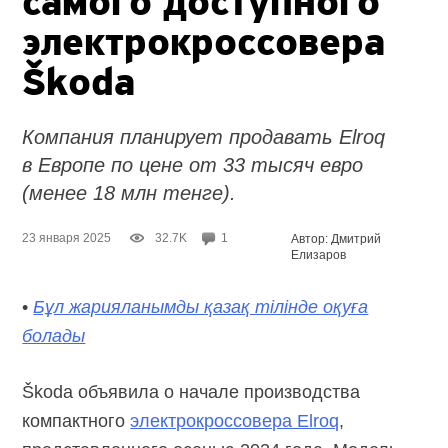
самого доступного
электрокроссовера
Škoda
Компания планирует продавать Elroq
в Европе по цене от 33 тысяч евро
(менее 18 млн тенге).
23 января 2025
32.7K
1
Автор: Дмитрий
Елизаров
•
Бұл жарияланымды қазақ тілінде оқуға
болады
Škoda объявила о начале производства
компактного
электрокроссовера Elroq
,