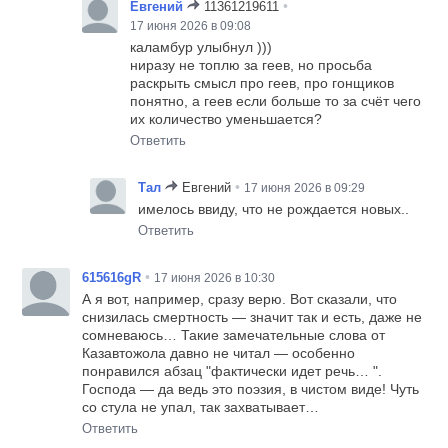
•
Евгений
11361219611
17 июня 2026 в 09:08
каламбур улыбнул )))
ниразу не топлю за геев, но просьба
раскрыть смысл про геев, про гонщиков
понятно, а геев если больше то за счёт чего
их количество уменьшается?
Ответить
•
Тал
Евгений
17 июня 2026 в 09:29
имелось ввиду, что не рождается новых..
Ответить
•
615616gR
17 июня 2026 в 10:30
А я вот, например, сразу верю. Вот сказали, что
снизилась смертность — значит так и есть, даже не
сомневаюсь… Такие замечательные слова от
Казавтожола давно не читал — особенно
понравился абзац "фактически идет речь… ".
Господа — да ведь это поэзия, в чистом виде! Чуть
со стула не упал, так захватывает…
Ответить