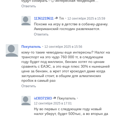
будут собирать ! 🙂 интересная тенденция…
Ответить
•
11361219611
Tm
12 сентября 2025 в 15:59
Похоже на игру в детстве в собачку-драчку.
Американский господин развлекается.
Ответить
•
Покупатель
12 сентября 2025 в 15:56
кому-то такие чемоданы еще интересны? Налог на
транспорт на это чудо 760 000 тг, в следующем
году будет под миллион, бензин хотят по ценам
сравнять с ЕАЭС, а это еще плюс 30% к нынешней
цене за бензин, а жрет этот крокодил даже когда
заглушенный стоит, в общем для алматинских
пробок в самый раз
Ответить
•
id30371503
Покупатель
12 сентября 2025 в 17:01
Ну во первых с следующем году новый
налог уберут, будет 500тыс, а во вторых да