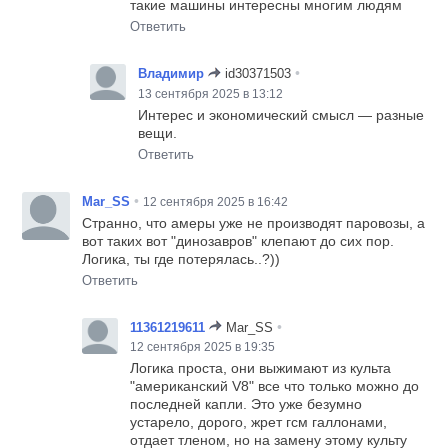
такие машины интересны многим людям
Ответить
•
Владимир
id30371503
13 сентября 2025 в 13:12
Интерес и экономический смысл — разные
вещи.
Ответить
•
Mar_SS
12 сентября 2025 в 16:42
Странно, что амеры уже не производят паровозы, а
вот таких вот "динозавров" клепают до сих пор.
Логика, ты где потерялась..?))
Ответить
•
11361219611
Mar_SS
12 сентября 2025 в 19:35
Логика проста, они выжимают из культа
"американский V8" все что только можно до
последней капли. Это уже безумно
устарело, дорого, жрет гсм галлонами,
отдает тленом, но на замену этому культу