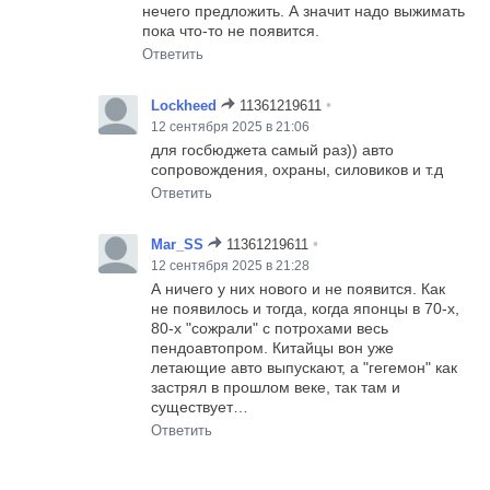
нечего предложить. А значит надо выжимать
пока что-то не появится.
Ответить
•
Lockheed
11361219611
12 сентября 2025 в 21:06
для госбюджета самый раз)) авто
сопровождения, охраны, силовиков и т.д
Ответить
•
Mar_SS
11361219611
12 сентября 2025 в 21:28
А ничего у них нового и не появится. Как
не появилось и тогда, когда японцы в 70-х,
80-х "сожрали" с потрохами весь
пендоавтопром. Китайцы вон уже
летающие авто выпускают, а "гегемон" как
застрял в прошлом веке, так там и
существует…
Ответить