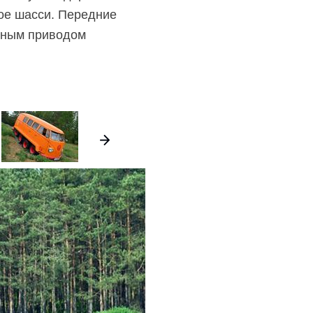
ное шасси. Передние
епным приводом