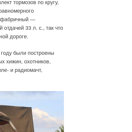
ект тормозов по кругу,
равномерного
я фабричный —
тдачей 33 л. с., так что
ной дороге.
 году были построены
х хижин, охотников,
ле- и радиомачт,