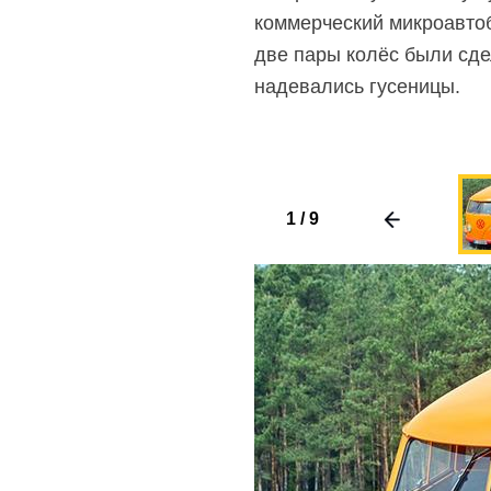
коммерческий микроавтоб
две пары колёс были сде
надевались гусеницы.
1
/
9