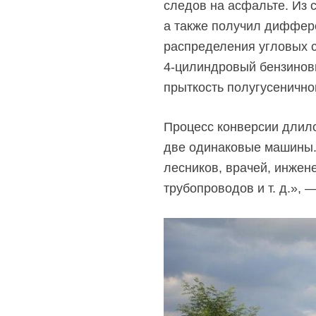
следов на асфальте. Из 
а также получил диффер
распределения угловых с
4-цилиндровый
бензиновы
прыткость полугусенично
Процесс конверсии длилс
две одинаковые машины. 
лесников, врачей, инжен
трубопроводов и т. д.», 