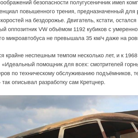
соображений безопасности полугусеничник имел компл
енциал повышенного трения, предназначенный для 
коростей на бездорожье. Двигатель, кстати, осталс
й оппозитник VW объёмом 1192 кубиков с умеренной о
го микроавтобуса не превышала 35 км/ч даже на ров
я крайне неспешным темпом несколько лет, и к 1968
«Идеальный помощник для всех: смотрителей горны
еров по техническому обслуживанию подъёмников, те
— так описывал разработку сам Кретцнер.