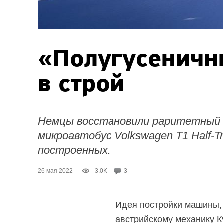
«Полугусеничн
в строй
Немцы восстановили раритетный 
микроавтобус Volkswagen T1
Half-T
построенных.
26 мая 2022
3.0K
3
Идея постройки машины, 
австрийскому механику К