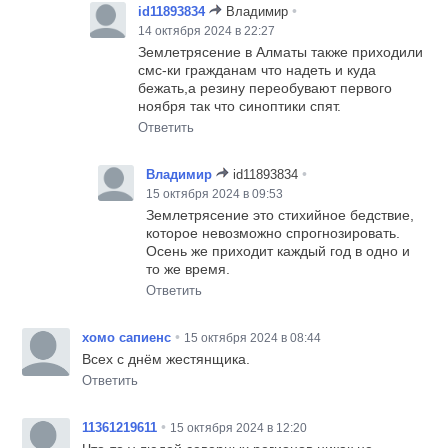
•
id11893834
Владимир
14 октября 2024 в 22:27
Землетрясение в Алматы также приходили
смс-ки гражданам что надеть и куда
бежать,а резину переобувают первого
ноября так что синоптики спят.
Ответить
•
Владимир
id11893834
15 октября 2024 в 09:53
Землетрясение это стихийное бедствие,
которое невозможно спрогнозировать.
Осень же приходит каждый год в одно и
то же время.
Ответить
•
хомо сапиенс
15 октября 2024 в 08:44
Всех с днём жестянщика.
Ответить
•
11361219611
15 октября 2024 в 12:20