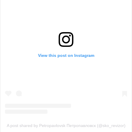
View this post on Instagram
A post shared by Petropavlovsk Петропавловск (@sko_revizor)