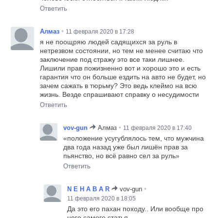
Ответить
•
Алмаз
11 февраля 2020 в 17:28
я не поощряю людей садящихся за руль в
нетрезвом состоянии, но тем не менее считаю что
заключение под стражу это все таки лишнее.
Лишили прав пожизненно вот и хорошо это и есть
гарантия что он больше ездить на авто не будет, но
зачем сажать в тюрьму? Это ведь клеймо на всю
жизнь. Везде спрашивают справку о несудимости
Ответить
•
vov-gun
Алмаз
11 февраля 2020 в 17:40
«положение усугублялось тем, что мужчина
два года назад уже был лишён прав за
пьянство, но всё равно сел за руль»
Ответить
•
N E H A B A R
vov-gun
11 февраля 2020 в 18:05
Да это его пахан походу.. Или вообще про
него самого статья