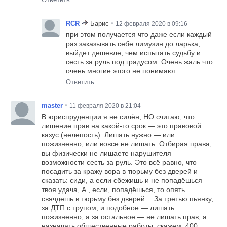
•
RCR
Барис
12 февраля 2020 в 09:16
при этом получается что даже если каждый
раз заказывать себе лимузин до ларька,
выйдет дешевле, чем испытать судьбу и
сесть за руль под градусом. Очень жаль что
очень многие этого не понимают.
Ответить
•
master
11 февраля 2020 в 21:04
В юриспруденции я не силён, НО считаю, что
лишение прав на какой-то срок — это правовой
казус (нелепость). Лишать нужно — или
пожизненно, или вовсе не лишать. Отбирая права,
вы физически не лишаете нарушителя
возможности сесть за руль. Это всё равно, что
посадить за кражу вора в тюрьму без дверей и
сказать: сиди, а если сбежишь и не попадёшься —
твоя удача, А , если, попадёшься, то опять
свячдешь в тюрьму без дверей… За третью пьянку,
за ДТП с трупом, и подобное — лишать
пожизненно, а за остальное — не лишать прав, а
назначать общественные работы, скажем, 400