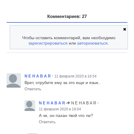
Комментариев: 27
✖
Чтобы оставить комментарий, вам необходимо
зарегистрироваться
или
авторизоваться
.
•
N E H A B A R
11 февраля 2020 в 16:54
Врет, отрубите ему за это еще и язык..
Ответить
•
N E H A B A R
N E H A B A R
11 февраля 2020 в 18:04
А че, он пахан твой что ли?
Ответить