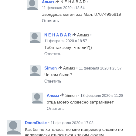
•
Алмаз
N E H A B A R
11 февраля 2020 в 18:54
Звондашь маган эээ Мал. 87074996819
Ответить
•
N E H A B A R
Алмаз
11 февраля 2020 в 18:57
Тебя так зовут что ли?))
Ответить
•
Simon
Алмаз
11 февраля 2020 в 23:57
Че там было?
Ответить
•
Алмаз
Simon
13 февраля 2020 в 11:28
отца моего словесно затрагивает
Ответить
•
DoomDrake
11 февраля 2020 в 17:03
Как бы не хотелось, но мне например сложно по
человечески относиться к таким людям.