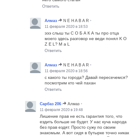
Ответить
•
Алмаз
N E H A B A R
11 февраля 2020 в 18:53
эээ слыш ты С О Б А К А ты про отца
моего здесь разговор не веди понял K O
Z E L? M a L
Ответить
•
Алмаз
N E H A B A R
11 февраля 2020 в 18:56
с какого ты города? Давай пересечемся?
посмотрим кто чей пахан
Ответить
•
Сарбаз 206
Алмаз
11 февраля 2020 в 19:48
Лишение прав не есть гарантия того, что
ездить больше не будет. У нас куча народа
без прав ездят. Просто сужу по своим
знакомым. А вот сидя в бутырке точно никак