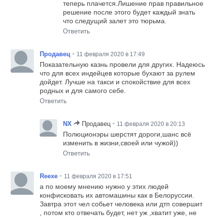
теперь плачется.Лишение прав правильное
решение после этого будет каждый знать
что следущий залет это тюрьма.
Ответить
•
Продавец
11 февраля 2020 в 17:49
Показательную казнь провели для других. Надеюсь
что для всех индейцев которые бухают за рулем
дойдет. Лучше на такси и спокойствие для всех
родных и для самого себе.
Ответить
•
NX
Продавец
11 февраля 2020 в 20:13
Полюционэры шерстят дороги,шанс всё
изменить в жизни,своей или чужой))
Ответить
•
Reexe
11 февраля 2020 в 17:51
а по моему мнению нужно у этих людей
конфисковать их автомашины как в Белоруссии.
Завтра этот чел собьет человека или дтп совершит
, потом кто отвечать будет, нет уж ,хватит уже, не