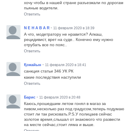
хочу чтобы в нашей стране разъезжали по дорогам
пьяные водители.
Ответить
•
N E H A B A R
11 февраля 2020 в 18:39
А что, модетратору не нравится? Алкаш,
рецидивист, врет на суде.. Конечно ему нужно
отрубать все по пояс..
Ответить
•
Қожайын
11 февраля 2020 в 18:41
санкция статьи 346 УК РК
какие последствия наступили
Ответить
•
Барис
11 февраля 2020 в 20:48
Каюсь,прошедшим летом гонял в магаз за
пивом,несколько раз под градусом,теперь подумаю
стоит ли так рисковать.P.S.У полицаев сейчас
золотое время,слышал от знакомого что развести
на месте сейчас,стоит ляма и выше.
Ответить