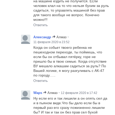
на машине ездить не получится. Если
человек клал на то что нельзя бухим за руль
садиться, то управлять машиной без прав
для такого вообще не вопрос. Конечно
можно!!!
Ответить
•
Александр
Алмаз
11 февраля 2020 в 23:52
Когда он собьет твоего ребенка не
пешеходном переходе, ты поймешь, что
если бы он отбывал пятёрку, горе не
пришло бы в твою семью. Когда отсутствие
ВУ мешало алкашам садиться за руль? По
Вашей логике, я могу разгуливать с АК-47
по городу…..
Ответить
•
Waps
Алмаз
12 февраля 2020 в 17:42
Ну если его и так лишили а он опять сел да
и в пьяном виде.Что бы дало если бы в
первый раз его сразу пожизненно лишили
бы? И так и так он без прав сел бухой