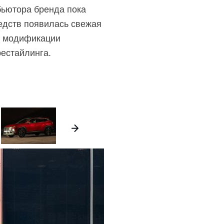
бьютора бренда пока
едств появилась свежая
е модификации
рестайлинга.