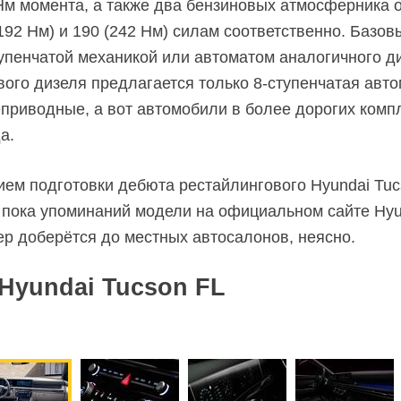
 Нм момента, а также два бензиновых атмосферника о
192 Нм) и 190 (242 Нм) силам соответственно. Базо
упенчатой
механикой или автоматом аналогичного ди
вого
дизеля предлагается только
8-ступенчатая
авто
приводные, а вот автомобили в более дорогих ком
а.
м подготовки дебюта рестайлингового Hyundai Tuc
 пока упоминаний модели на официальном сайте Hyun
ер доберётся до местных автосалонов, неясно.
 Hyundai Tucson FL