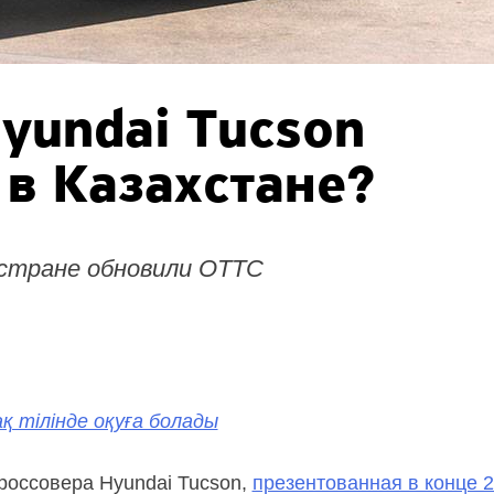
yundai Tucson
 в Казахстане?
 стране обновили ОТТС
қ тілінде оқуға болады
россовера Hyundai Tucson,
презентованная в конце 2