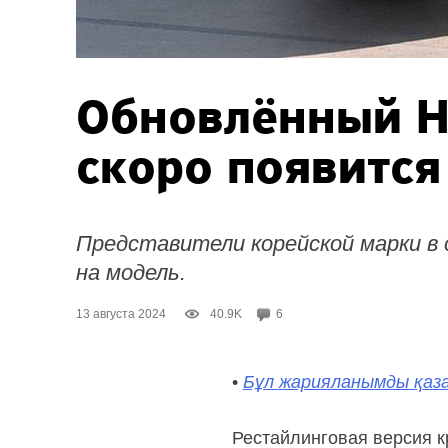
Обновлённый H
скоро появится
Представители корейской марки в
на модель.
13 августа 2024
40.9K
6
•
Бұл жарияланымды қаза
Рестайлинговая версия к