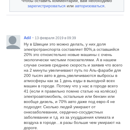
Чтобы оставить комментарий, вам необходимо
зарегистрироваться
или
авторизоваться
.
•
Adil
13 февраля 2019 в 09:39
Ну в Швеции это можно делать, у них доля
электротранспорта составляет 80%,а оставшийся
20% это отноистельно новые машины с очень
экологически чистыми покозателями. А в нашем
случае снизив среднею скорость и заявив что всего
на 2 минуты увеличивают путь по Аль-фараби для
200 тысяч авто в день,увеличиваются выбросы в
атмосферы как за 1 день езды в выходной всех
машин в городе. Потому что у нас в городе всего
41 (если я правильно помню статью на колёсах)
электроавтомобиль, остальные или бензин или
вообще дизель, и 70% авто даже под евро-4 не
подходят. Сколько людей умирают от
онкозаболевании, сердечно-сосудистных
заболевании и т.д. из за ухуддшения климата и
воздуха в городе…в разы больше чем умирают на
дороге.