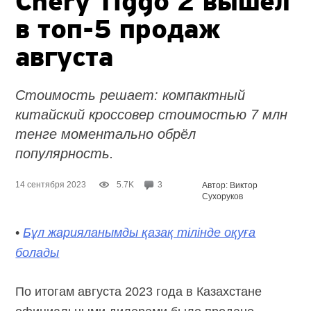
Chery Tiggo 2 вышел
в топ-5
продаж
августа
Стоимость решает: компактный
китайский кроссовер стоимостью 7 млн
тенге моментально обрёл
популярность.
14 сентября 2023
5.7K
3
Автор: Виктор
Сухоруков
•
Бұл жарияланымды қазақ тілінде оқуға
болады
По итогам августа 2023 года в Казахстане