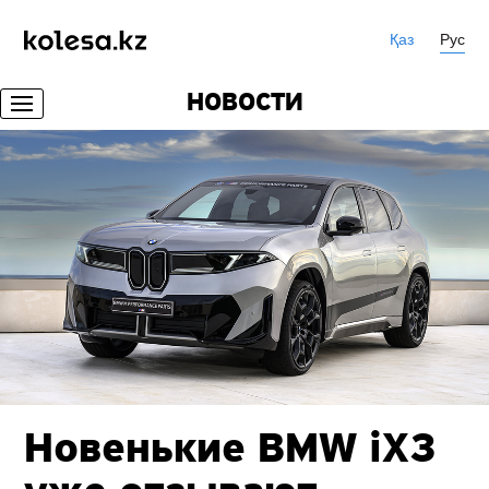
Қаз
Рус
НОВОСТИ
Новенькие BMW iX3