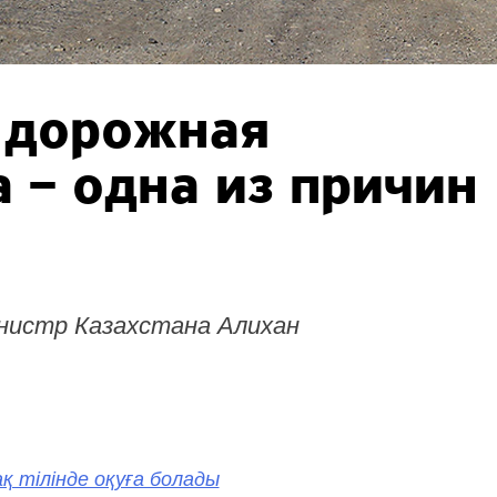
 дорожная
 – одна из причин
инистр Казахстана Алихан
қ тілінде оқуға болады