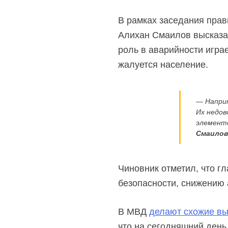
В рамках заседания прав
Алихан Смаилов высказа
роль в аварийности игра
жалуется население.
— Наприм
Их недов
элементо
Смаилов
Чиновник отметил, что г
безопасности, снижению 
В МВД
делают схожие в
что на сегодняшний день 