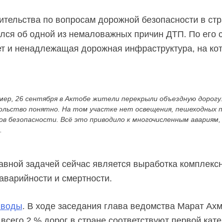
ительства по вопросам дорожной безопасности в ст
лся об одной из немаловажных причин ДТП. По его 
ет и ненадлежащая дорожная инфраструктура, на ко
ер, 26 сентября в Актобе жители перекрыли объездную дорогу
ольство понятно. На том участке нет освещения, пешеходных п
в безопасности. Всё это приводило к многочисленным авариям
.
лавной задачей сейчас является выработка комплек
аварийности и смертности.
ыводы
. В ходе заседания глава ведомства Марат Ах
всего 2 % дорог в стране соответствуют первой кате