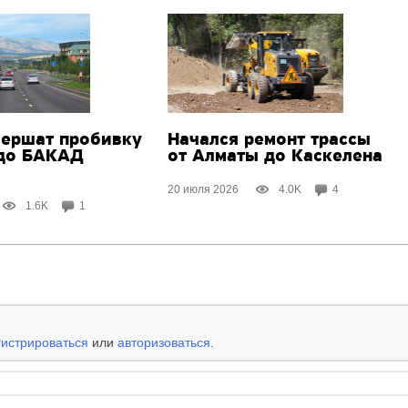
вершат пробивку
Начался ремонт трассы
 до БАКАД
от Алматы до Каскелена
20 июля 2026
4.0K
4
1.6K
1
гистрироваться
или
авторизоваться
.