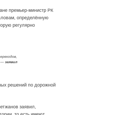
ране
премьер-министр
РК
словам, определённую
торую регулярно
.
ереходов,
, —
заявил
сных решений по дорожной
метжанов заявил,
гории, то есть имеют