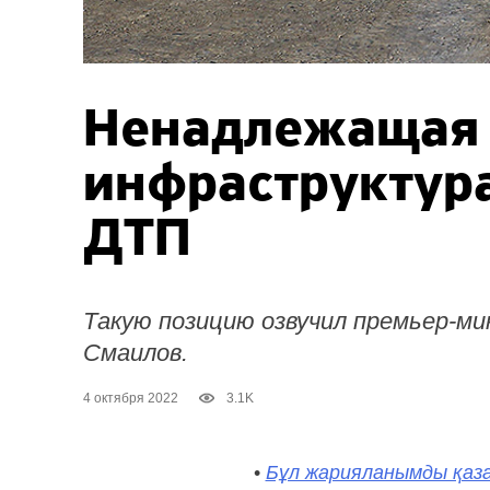
Ненадлежащая
инфраструктура
ДТП
Такую позицию озвучил премьер-м
Смаилов.
4 октября 2022
3.1K
•
Бұл жарияланымды қаза