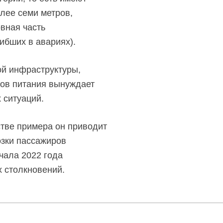
лее семи метров,
вная часть
ибших в авариях).
ой инфраструктуры,
ктов питания вынуждает
 ситуаций.
стве примера он приводит
зки пассажиров
чала 2022 года
х столкновений.