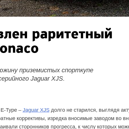
влен раритетный
onaco
дюжину приземистых спорткупе
ерийного Jaguar XJS.
 E-Type –
Jaguar XJS
долго не старился, выглядя акт
атные коррективы, изредка вносимые заводом во в
раивали сторонников прогресса, к числу которых мо