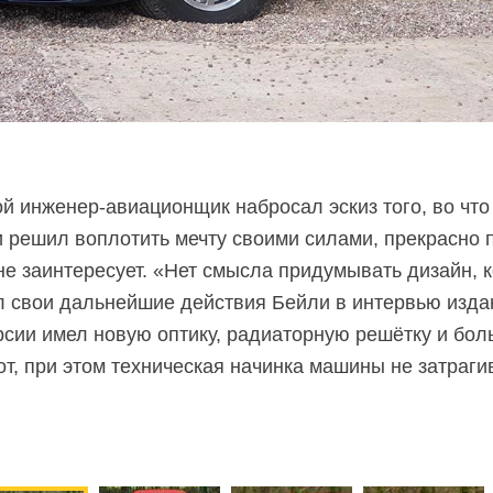
ой инженер-авиационщик набросал эскиз того, во что
 решил воплотить мечту своими силами, прекрасно п
не заинтересует. «Нет смысла придумывать дизайн,
л свои дальнейшие действия Бейли в интервью издан
ерсии имел новую оптику, радиаторную решётку и бо
от, при этом техническая начинка машины не затрагив