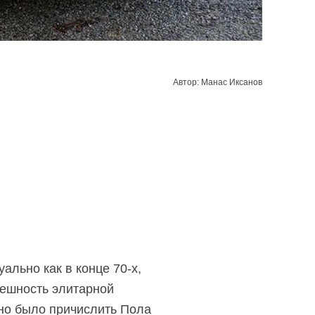
Автор: Манас Иксанов
уально как в конце
70-х,
нешность элитарной
жно было причислить Пола