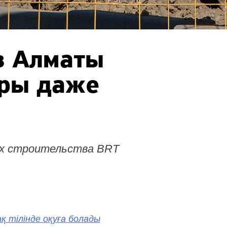
в Алматы
ры даже
ках строительства BRT
қ тілінде оқуға болады