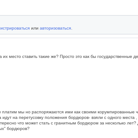
гистрироваться
или
авторизоваться
.
х место ставить такие же? Просто это как бы государственные ден
ые платим мы но распоряжаются ими как своими корумпированные ч
а идут на перетусовку положения бордюров- взяли с одного места , 
нтересно что может стать с гранитным бордюром за несколько лет?
рых" бордюров?