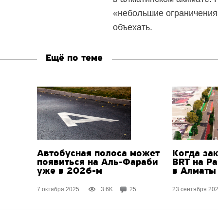
«небольшие ограничения»
объехать.
Ещё по теме
Автобусная полоса может
Когда зак
появиться на
Аль-Фараби
BRT на Р
уже
в 2026-м
в Алматы
7 октября 2025
3.6K
25
23 сентября 20