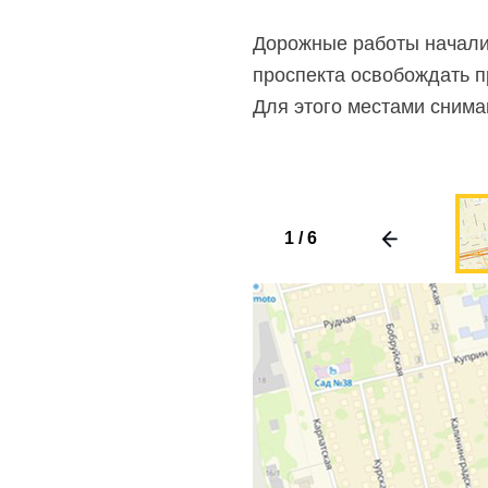
Дорожные работы началис
проспекта освобождать п
Для этого местами сним
1
/
6