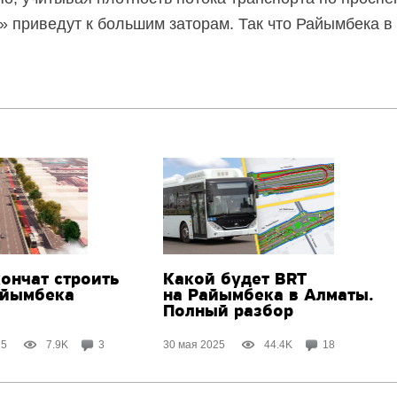
 приведут к большим заторам. Так что Райымбека в 
ончат строить
Какой будет BRT
айымбека
на Райымбека в Алматы.
Полный разбор
25
7.9K
3
30 мая 2025
44.4K
18