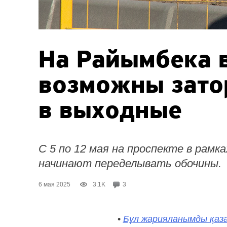
На Райымбека 
возможны зато
в выходные
С 5 по 12 мая на проспекте в рам
начинают переделывать обочины.
6 мая 2025
3.1K
3
•
Бұл жарияланымды қаза