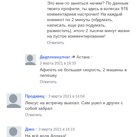
Это мне-то заняться нечем? По данным
твоего профиля, ты здесь в колесах 976
комментариев настрочил! На каждый
коммент по 2 минуты (обдумать,
написать, еще раз подумать,
разместить), итого 2 тысячи минут жизни
на пустое комментирование!
Ответить
•
Дедпокинулчат
Астана
3 марта 2021 в 19:35
Афигеть не большая скорость, 2 машины в
лепешку
Ответить
•
Продавец
3 марта 2021 в 14:04
Лексус на встречку выехал. Сам ушел и других с
собой забрал.
Ответить
•
Дако
3 марта 2021 в 16:15
На всё воля Аллаха!