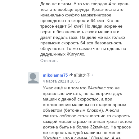
Дело не в этом. А то что твердая 4 за краш-
тест это вообще ерунда. Краш-тесты это
изначально фуфло маркетинговое
проводятся на скорости 64 кмч. Кто по
трассе ездит 64 кмч? Но люди искренне
верят в безопасность своих машин и и
давят педаль газа. На деле же как только
превысил скорость 64 вся безопасность
обнуляется. То же самое что ты едешь на
дедушкиных Жигулях.
Ответить
•
mikolamm75
紅旗之子
4 марта 2021 в 10:35
Ужас ещё и в том что 64км/час это не
правильно считать, не на встрече двух
машин с данной скоростью, а при
столкновении машины со стационарным
объектом (бетонным блоком). А если
считать лобовое столкновение то скорость
каждой машины рассчитанная краш тестом
должна быть не более 32км/час. На трассе
же скорость каждой машины не менее
90км/час, что в сумме 180км/час. А на