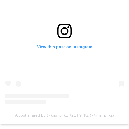
View this post on Instagram
A post shared by @kris_p_kz +21 | ??Kz (@kris_p_kz)