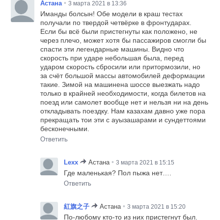
•
Астана
3 марта 2021 в 13:36
Иманды болсын! Обе модели в краш тестах
получали по твердой четвёрке в фронтударах.
Если бы всё были пристегнуты как положено, не
через плечо, может хотя бы пассажиров смогли бы
спасти эти легендарные машины. Видно что
скорость при ударе небольшая была, перед
ударом скорость сбросили или притормозили, но
за счёт большой массы автомобилей деформации
такие. Зимой на машинена шоссе выезжать надо
только в крайней необходимости, когда билетов на
поезд или самолет вообще нет и нельзя ни на день
откладывать поездку. Нам казахам давно уже пора
прекращать тои эти с ауызашарами и сундеттоями
бесконечными.
Ответить
•
Lexx
Астана
3 марта 2021 в 15:15
Где маленькая? Пол пыжа нет….
Ответить
•
紅旗之子
Астана
3 марта 2021 в 15:20
По-любому кто-то из них пристегнут был.