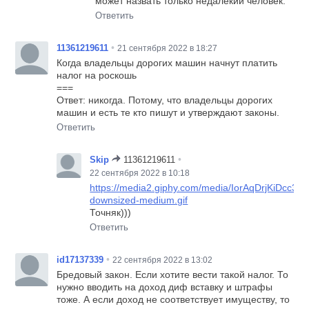
может назвать только недалёкий человек.
Ответить
•
11361219611
21 сентября 2022 в 18:27
Когда владельцы дорогих машин начнут платить
налог на роскошь
===
Ответ: никогда. Потому, что владельцы дорогих
машин и есть те кто пишут и утверждают законы.
Ответить
•
Skip
11361219611
22 сентября 2022 в 10:18
https://media2.giphy.com/media/IorAqDrjKiDcc3Q
downsized-medium.gif
Точняк)))
Ответить
•
id17137339
22 сентября 2022 в 13:02
Бредовый закон. Если хотите вести такой налог. То
нужно вводить на доход диф вставку и штрафы
тоже. А если доход не соответствует имуществу, то