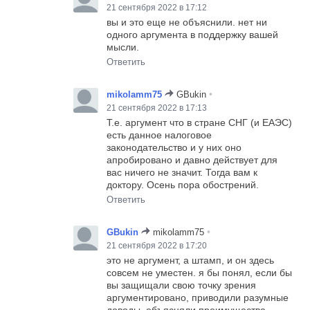
21 сентября 2022 в 17:12
вы и это еще не объяснили. нет ни
одного аргумента в поддержку вашей
мысли.
Ответить
•
mikolamm75
GBukin
21 сентября 2022 в 17:13
Т.е. аргумент что в стране СНГ (и ЕАЭС)
есть данное налоговое
законодательство и у них оно
апробировано и давно действует для
вас ничего не значит. Тогда вам к
доктору. Осень пора обострений.
Ответить
•
GBukin
mikolamm75
21 сентября 2022 в 17:20
это не аргумент, а штамп, и он здесь
совсем не уместен. я бы понял, если бы
вы защищали свою точку зрения
аргументировано, приводили разумные