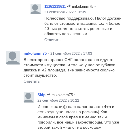
•
11361219611
mikolamm75
21 сентября 2022 в 18:35
Полностью поддерживаю. Налог должен
быть от стоимости машины. Если более
40 тыс долл. то считать роскошью и
облагать повышенным.
Ответить
•
mikolamm75
21 сентября 2022 в 17:03
В некоторых странах СНГ налоги давно идут от
стоимости имущества, и только у нас от кубиков
движка и м2 площади, вне зависимости сколько
стоит имущество.
Ответить
•
Skip
mikolamm75
22 сентября 2022 в 10:22
И еще кстати))) наш налог на авто 4+л и
есть ведь уже налог на роскошь) Как
минимум в своё время именно так и
говорили, все наши законотворцы. Это уже
второй такой «налог на роскошь»