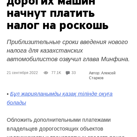
дорогих машин
начнут платить
налог на роскошь
Приблизительные сроки введения нового
налога для казахстанских
автомобилистов озвучил глава Минфина.
21 сентября 2022
77.1K
33
Автор: Алексей
Старков
•
Бұл жарияланымды қазақ тілінде оқуға
болады
Обложить дополнительными платежами
владельцев дорогостоящих объектов