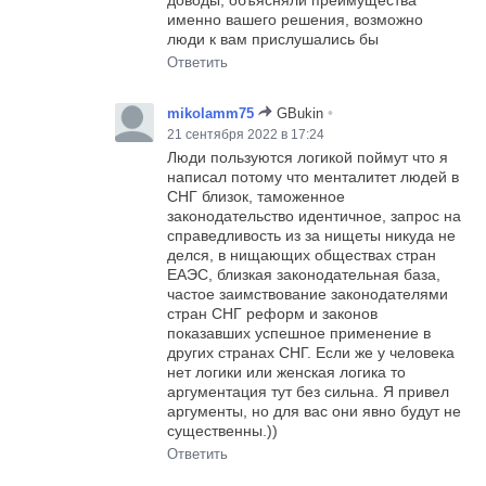
доводы, объясняли преимущества
именно вашего решения, возможно
люди к вам прислушались бы
Ответить
•
mikolamm75
GBukin
21 сентября 2022 в 17:24
Люди пользуются логикой поймут что я
написал потому что менталитет людей в
СНГ близок, таможенное
законодательство идентичное, запрос на
справедливость из за нищеты никуда не
делся, в нищающих обществах стран
ЕАЭС, близкая законодательная база,
частое заимствование законодателями
стран СНГ реформ и законов
показавших успешное применение в
других странах СНГ. Если же у человека
нет логики или женская логика то
аргументация тут без сильна. Я привел
аргументы, но для вас они явно будут не
существенны.))
Ответить