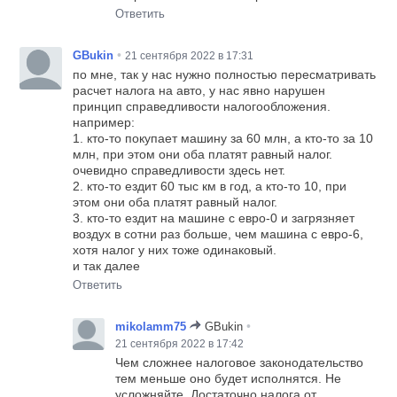
Ответить
•
GBukin
21 сентября 2022 в 17:31
по мне, так у нас нужно полностью пересматривать
расчет налога на авто, у нас явно нарушен
принцип справедливости налогообложения.
например:
1. кто-то покупает машину за 60 млн, а кто-то за 10
млн, при этом они оба платят равный налог.
очевидно справедливости здесь нет.
2. кто-то ездит 60 тыс км в год, а кто-то 10, при
этом они оба платят равный налог.
3. кто-то ездит на машине с евро-0 и загрязняет
воздух в сотни раз больше, чем машина с евро-6,
хотя налог у них тоже одинаковый.
и так далее
Ответить
•
mikolamm75
GBukin
21 сентября 2022 в 17:42
Чем сложнее налоговое законодательство
тем меньше оно будет исполнятся. Не
усложняйте. Достаточно налога от