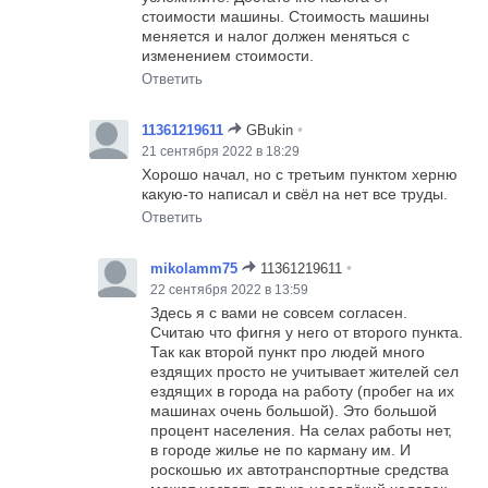
стоимости машины. Стоимость машины
меняется и налог должен меняться с
изменением стоимости.
Ответить
•
11361219611
GBukin
21 сентября 2022 в 18:29
Хорошо начал, но с третьим пунктом хeрню
какую-то написал и свёл на нет все труды.
Ответить
•
mikolamm75
11361219611
22 сентября 2022 в 13:59
Здесь я с вами не совсем согласен.
Считаю что фигня у него от второго пункта.
Так как второй пункт про людей много
ездящих просто не учитывает жителей сел
ездящих в города на работу (пробег на их
машинах очень большой). Это большой
процент населения. На селах работы нет,
в городе жилье не по карману им. И
роскошью их автотранспортные средства