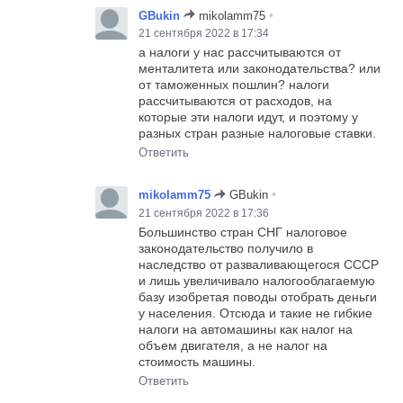
•
GBukin
mikolamm75
21 сентября 2022 в 17:34
а налоги у нас рассчитываются от
менталитета или законодательства? или
от таможенных пошлин? налоги
рассчитываются от расходов, на
которые эти налоги идут, и поэтому у
разных стран разные налоговые ставки.
Ответить
•
mikolamm75
GBukin
21 сентября 2022 в 17:36
Большинство стран СНГ налоговое
законодательство получило в
наследство от разваливающегося СССР
и лишь увеличивало налогооблагаемую
базу изобретая поводы отобрать деньги
у населения. Отсюда и такие не гибкие
налоги на автомашины как налог на
объем двигателя, а не налог на
стоимость машины.
Ответить