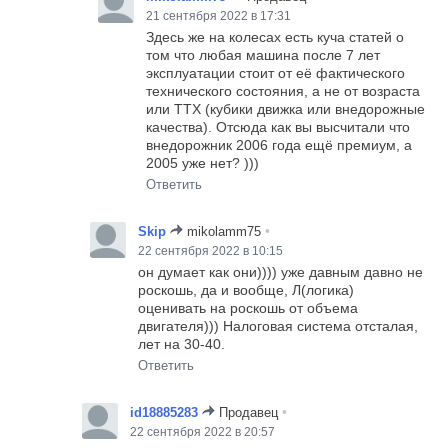
21 сентября 2022 в 17:31
Здесь же на колесах есть куча статей о
том что любая машина после 7 лет
эксплуатации стоит от её фактического
технического состояния, а не от возраста
или ТТХ (кубики движка или внедорожные
качества). Отсюда как вы высчитали что
внедорожник 2006 года ещё премиум, а
2005 уже нет? )))
Ответить
•
Skip
mikolamm75
22 сентября 2022 в 10:15
он думает как они)))) уже давным давно не
роскошь, да и вообще, Л(логика)
оценивать на роскошь от объема
двигателя))) Налоговая система отсталая,
лет на 30-40.
Ответить
•
id18885283
Продавец
22 сентября 2022 в 20:57