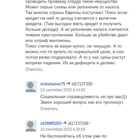
проводить проверку откуда такое имущество.
Может серые схемы или уклонение от налога.
Так многие страны Европы поступают. Плюс если
кредит на ней то доход считается с вычетом
кредита. (Там выгодно взять кредит и получить
больше дохода). А за уклонение налога считается
тяжким преступлением. Больше за убийство дают
или штраф миллионы.
Плюс считать за какую купил, не текущую. А то
можно,что то купить по нормальной цене, а оно
потом резко подорожало. А то у нас цены растут
вопреки падение. Из за дефицита и делево
Ответить
•
mikolamm75
id17137339
22 сентября 2022 в 14:02
Социальная справедливость не про вас)))
Закон хороший вопрос как его пропишут.
Ответить
•
id18885283
id17137339
22 сентября 2022 в 20:59
Не беспокойтесь об этом уже по