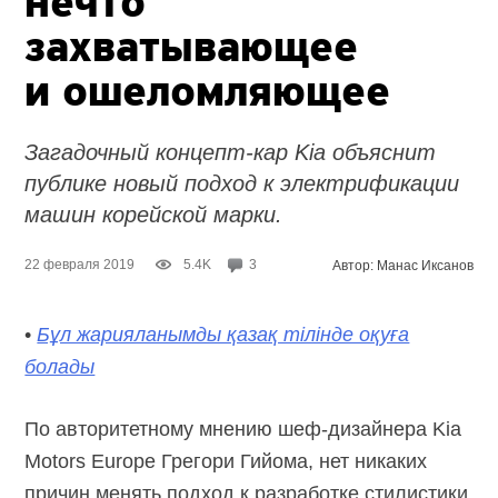
нечто
захватывающее
и ошеломляющее
Загадочный концепт-кар Kia объяснит
публике новый подход к электрификации
машин корейской марки.
22 февраля 2019
5.4K
3
Автор: Манас Иксанов
•
Бұл жарияланымды қазақ тілінде оқуға
болады
По авторитетному мнению шеф-дизайнера Kia
Motors Europe Грегори Гийома, нет никаких
причин менять подход к разработке стилистики