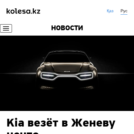
Қаз
Рус
НОВОСТИ
Kia везёт в Женеву