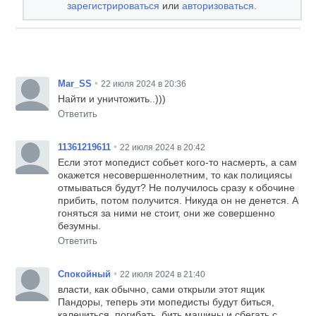
зарегистрироваться
или
авторизоваться
.
•
Mar_SS
22 июля 2024 в 20:36
Найти и уничтожить..)))
Ответить
•
11361219611
22 июля 2024 в 20:42
Если этот мопедист собьет кого-то насмерть, а сам
окажется несовершеннолетним, то как полициясы
отмываться будут? Не получилось сразу к обочине
прибить, потом получится. Никуда он не денется. А
гоняться за ними не стоит, они же совершенно
безумны.
Ответить
•
Спокойный
22 июля 2024 в 21:40
власти, как обычно, сами открыли этот ящик
Пандоры, теперь эти мопедисты будут биться,
калечиться, погибать, бить машины и сбегать с