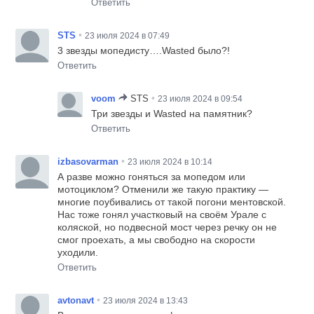
Ответить
•
STS
23 июля 2024 в 07:49
3 звезды мопедисту….Wasted было?!
Ответить
•
voom
STS
23 июля 2024 в 09:54
Три звезды и Wasted на памятник?
Ответить
•
izbasovarman
23 июля 2024 в 10:14
А разве можно гоняться за мопедом или
мотоциклом? Отменили же такую практику —
многие поубивались от такой погони ментовской.
Нас тоже гонял участковый на своём Урале с
коляской, но подвесной мост через речку он не
смог проехать, а мы свободно на скорости
уходили.
Ответить
•
avtonavt
23 июля 2024 в 13:43