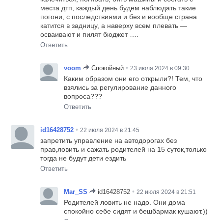
места дтп, каждый день будем наблюдать такие
погони, с последствиями и без и вообще страна
катится в задницу, а наверху всем плевать —
осваивают и пилят бюджет ….
Ответить
•
voom
Спокойный
23 июля 2024 в 09:30
Каким образом они его открыли?! Тем, что
взялись за регулирование данного
вопроса???
Ответить
•
id16428752
22 июля 2024 в 21:45
запретить управление на автодорогах без
прав,ловить и сажать родителей на 15 суток,только
тогда не будут дети ездить
Ответить
•
Mar_SS
id16428752
22 июля 2024 в 21:51
Родителей ловить не надо. Они дома
спокойно себе сидят и бешбармак кушают.))