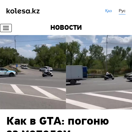
Қаз
Рус
НОВОСТИ
Как в GTA: погоню