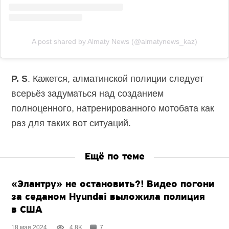
A post shared by Almaty News (@almatynews_kaz)
P. S
. Кажется, алматинской полиции следует
всерьёз задуматься над созданием
полноценного, натренированного мотобата как
раз для таких вот ситуаций.
Ещё по теме
«Элантру» не остановить?! Видео погони
за седаном Hyundai выложила полиция
в США
18 мая 2024
4.8K
7