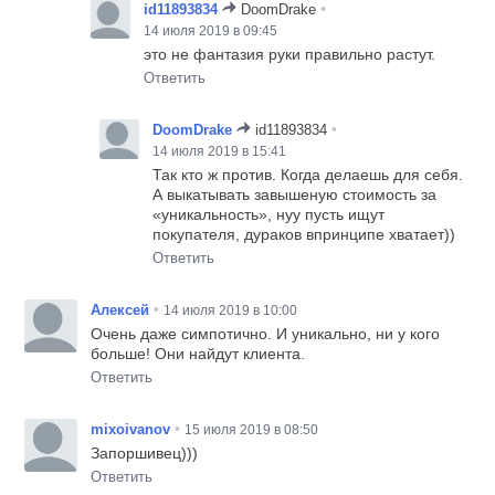
•
id11893834
DoomDrake
14 июля 2019 в 09:45
это не фантазия руки правильно растут.
Ответить
•
DoomDrake
id11893834
14 июля 2019 в 15:41
Так кто ж против. Когда делаешь для себя.
А выкатывать завышеную стоимость за
«уникальность», нуу пусть ищут
покупателя, дураков впринципе хватает))
Ответить
•
Алексей
14 июля 2019 в 10:00
Очень даже симпотично. И уникально, ни у кого
больше! Они найдут клиента.
Ответить
•
mixoivanov
15 июля 2019 в 08:50
Запоршивец)))
Ответить