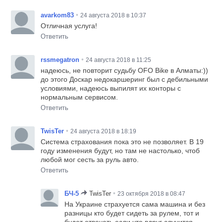
•
avarkom83
24 августа 2018 в 10:37
Отличная услуга!
Ответить
•
rssmegatron
24 августа 2018 в 11:25
надеюсь, не повторит судьбу OFO Bike в Алматы:))
до этого Доскар недокаршеринг был с дебильными
условиями, надеюсь выпилят их конторы с
нормальным сервисом.
Ответить
•
TwisTer
24 августа 2018 в 18:19
Система страхования пока это не позволяет. В 19
году изменения будут, но там не настолько, чтоб
любой мог сесть за руль авто.
Ответить
•
БЧ-5
TwisTer
23 октября 2018 в 08:47
На Украине страхуется сама машина и без
разницы кто будет сидеть за рулем, тот и
будет отвечать если что вдруг случится.