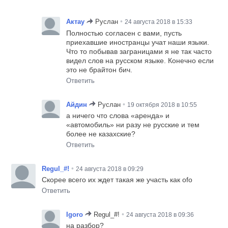
•
Актау
Руслан
24 августа 2018 в 15:33
Полностью согласен с вами, пусть
приехавшие иностранцы учат наши языки.
Что то побывав заграницами я не так часто
видел слов на русском языке. Конечно если
это не брайтон бич.
Ответить
•
Айдин
Руслан
19 октября 2018 в 10:55
а ничего что слова «аренда» и
«автомобиль» ни разу не русские и тем
более не казахские?
Ответить
•
Regul_#!
24 августа 2018 в 09:29
Скорее всего их ждет такая же участь как ofo
Ответить
•
Igoro
Regul_#!
24 августа 2018 в 09:36
на разбор?