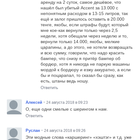
аренду на 2 суток, самое дешёвое, что
нашёл был убитый Accent за 13.000 с
непонятным расходом в 13-15 литров, так
ещё и залог пришлось оставить в 20.000
тенге, якобы, если штрафы будут, который
мне кое-как вернули только через 2,5
недели, хотя обещали через неделю и то,
вернули только 14.000, якобы, мелкие
царапины, а до этого, не хотели возвращать
и всю сумму, говорили, что надо красить
бампер, что снизу я притёр бампер об
бордюр, хотя я никогда не паркую машины
мордой к бордюру и езжу аккуратно, а если
бы и поцарапал, то сказал бы сразу, как
есть, штаны ведь ношу.
Ответить
•
Алексей
24 августа 2018 в 09:23
О, еще одни смелые с шерингом к нам.
Ответить
•
Руслан
24 августа 2018 в 09:26
Эти модные слова «каршеринг» «хэштэг» и т.д. уже