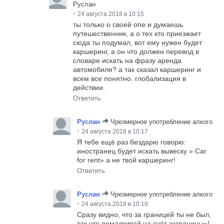
Руслан
•
24 августа 2018 в 10:15
ты только о своей опе и думаешь
путешественник, а о тех кто приезжает
сюда ты подумал, вот ему нужен будет
каршеринг, а он что должен перевод в
словаре искать на фразу аренда
автомобиля? а так сказал каршеринг и
всем все понятно. глобализация в
действии.
Ответить
Руслан
Чрезмерное употребление алкого
•
24 августа 2018 в 10:17
Я тебе ещё раз бездарю говорю:
иностранец будет искать вывеску » Car
for rent» а не твой каршеринг!
Ответить
Руслан
Чрезмерное употребление алкого
•
24 августа 2018 в 10:18
Сразу видно, что за границей ты не был,
так что помалкивай на счёт заграницы»!