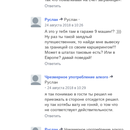
Ответить
•
Руслан
Руслан
24 августа 2018 в 10:26
А это у тебя там в гараже 9 машин!? ;)))
Ну раз ты такой заядлый
путешественник, то найди мне вывеску
за границей со своим каршерингом!!!
Может в штатах таковые есть? Или в
Европе? давай поведай!
Ответить
Чрезмерное употребление алкого
Руслан
•
24 августа 2018 в 10:29
я так понимаю в гости ты решил не
приезжать в стороне отсидется решил.
ну так хотябы вату не гоняй, о том что
не соответствует действительности.
Ответить
Руслан
Чрезмерное употребление алкого