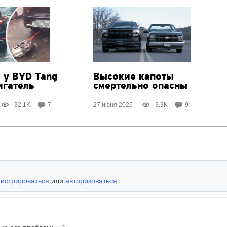
 у BYD Tang
Высокие капоты
игатель
смертельно опасны
32.1K
7
27 июня 2026
3.3K
9
гистрироваться
или
авторизоваться
.