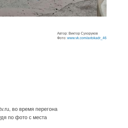
Автор: Виктор Сухоруков
Фото:
www.vk.com/avtokadr_46
v.ru, во время перегона
удя по фото с места