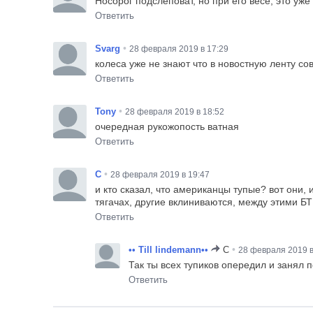
Носорог подслеповат, но при его весе, это уже
Ответить
•
Svarg
28 февраля 2019 в 17:29
колеса уже не знают что в новостную ленту со
Ответить
•
Tony
28 февраля 2019 в 18:52
очередная рукожопость ватная
Ответить
•
C
28 февраля 2019 в 19:47
и кто сказал, что американцы тупые? вот они,
тягачах, другие вклиниваются, между этими БТ
Ответить
•
•• Till lindemann••
C
28 февраля 2019 в
Так ты всех тупиков опередил и занял 
Ответить