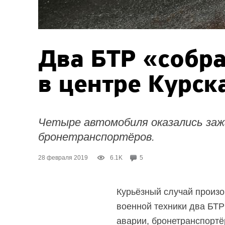
Два БТР «собр
в центре Курск
Четыре автомобиля оказались за
бронетранспортёров.
28 февраля 2019
6.1K
5
Курьёзный случай произош
военной техники два БТР 
аварии, бронетранспортё