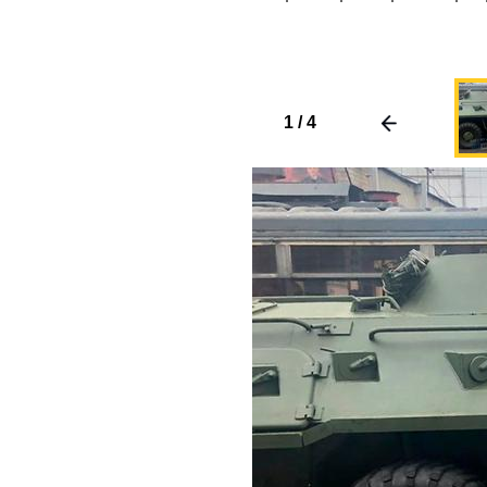
1
/
4