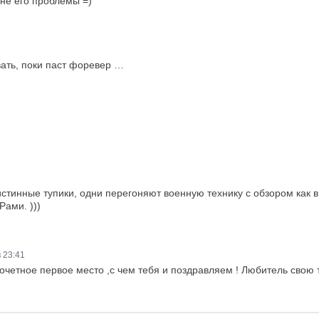
 не его проблемы =)
вать, поки паст форевер …
 истинные тупики, одни перегоняют военную технику с обзором как 
Рами. )))
 23:41
почетное первое место ,с чем тебя и поздравляем ! Любитель свою т