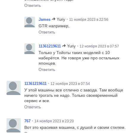
Ответить
•
James
Yuriy
11 ноября 2023 в 22:56
GTR например,
Ответить
•
11361219611
Yuriy
12 ноября 2023 в 07:57
Только у Тойоты таких моделей с 10
наберётся. Не говоря уже про остальных
японцев.
Ответить
•
11361219611
12 ноября 2023 в 07:54
У этой машины все отлично с завода. Там вообще
ничего трогать не надо. Только своевременный
сервис и все.
Ответить
•
767
14 ноября 2023 в 23:20
Вот это красивая машина, с душой и своим стилем.