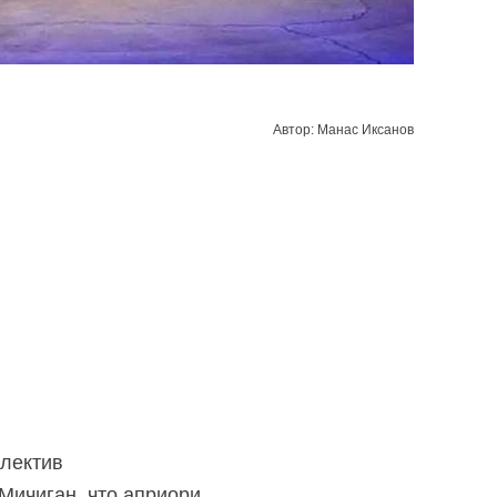
Автор: Манас Иксанов
ллектив
Мичиган, что априори