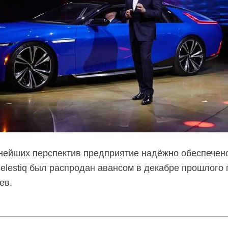
ьнейших перспектив предприятие надёжно обеспечен
elestiq был распродан авансом в декабре прошлого 
ев.