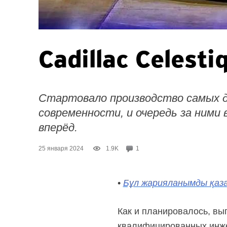
Cadillac Celest
Стартовало производство самых д
современности, и очередь за ними
вперёд.
25 января 2024
1.9K
1
•
Бұл жарияланымды қаза
Как и планировалось, вып
квалифицированных инжен