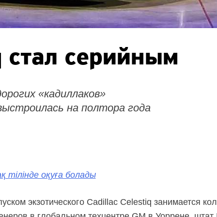
iq стал серийным
орогих «кадиллаков»
 выстроилась на полтора года
қ тілінде оқуға болады
уском экзотического Cadillac Celestiq занимается ко
еров в глобальном техцентре GM в Уоррене, штат 