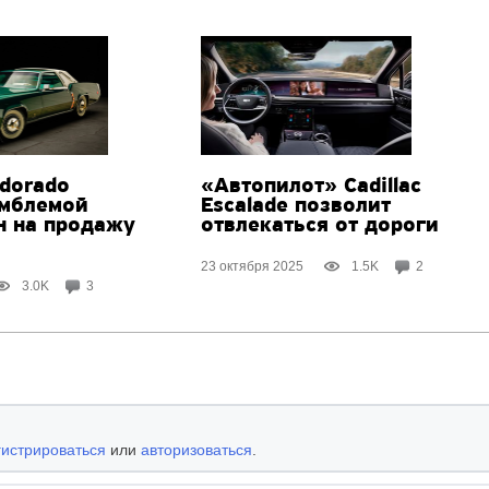
ldorado
«Автопилот» Cadillac
эмблемой
Escalade позволит
н на продажу
отвлекаться от дороги
23 октября 2025
1.5K
2
3.0K
3
гистрироваться
или
авторизоваться
.