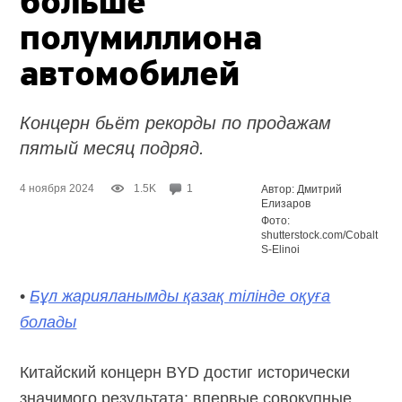
больше
полумиллиона
автомобилей
Концерн бьёт рекорды по продажам
пятый месяц подряд.
4 ноября 2024
1.5K
1
Автор: Дмитрий
Елизаров
Фото:
shutterstock.com/Cobalt
S-Elinoi
•
Бұл жарияланымды қазақ тілінде оқуға
болады
Китайский концерн BYD достиг исторически
значимого результата: впервые совокупные