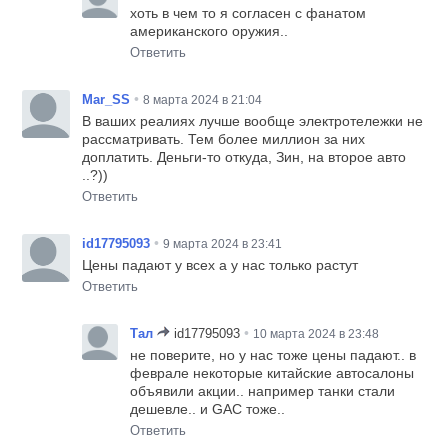
хоть в чем то я согласен с фанатом
американского оружия..
Ответить
•
Mar_SS
8 марта 2024 в 21:04
В ваших реалиях лучше вообще электротележки не
рассматривать. Тем более миллион за них
доплатить. Деньги-то откуда, Зин, на второе авто
..?))
Ответить
•
id17795093
9 марта 2024 в 23:41
Цены падают у всех а у нас только растут
Ответить
•
Тал
id17795093
10 марта 2024 в 23:48
не поверите, но у нас тоже цены падают.. в
феврале некоторые китайские автосалоны
объявили акции.. например танки стали
дешевле.. и GAC тоже..
Ответить