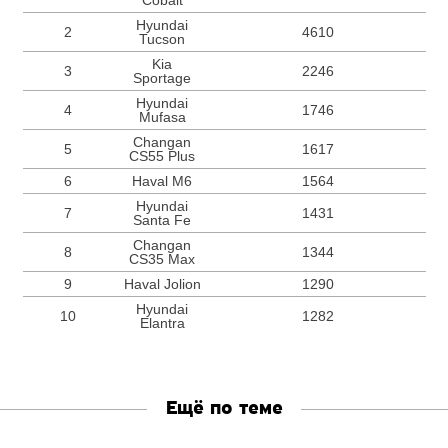
Cobalt
Hyundai
2
4610
Tucson
Kia
3
2246
Sportage
Hyundai
4
1746
Mufasa
Changan
5
1617
CS55 Plus
6
Haval M6
1564
Hyundai
7
1431
Santa Fe
Changan
8
1344
CS35 Max
9
Haval Jolion
1290
Hyundai
10
1282
Elantra
Ещё по теме