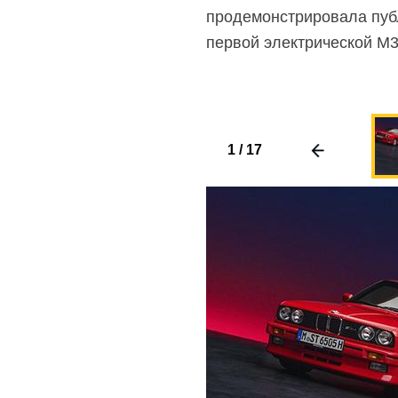
продемонстрировала публ
первой электрической M3
1
/
17